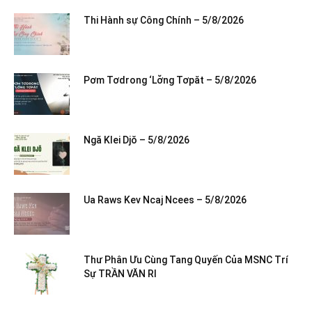
Thi Hành sự Công Chính – 5/8/2026
Pơm Tơdrong ‘Lơ̆ng Tơpăt – 5/8/2026
Ngă Klei Djŏ – 5/8/2026
Ua Raws Kev Ncaj Ncees – 5/8/2026
Thư Phân Ưu Cùng Tang Quyến Của MSNC Trí
Sự TRẦN VĂN RI