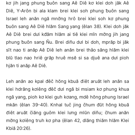
kơ jih jang phung ƀuôn sang Aê Diê kơ klei doh jăk Aê
Diê, Y‑Arôn bi ala klam brei klei soh phung ƀuôn sang
Israel leh anăn ngă mnơ̆ng hrô brei klei soh kơ phung
ƀuôn sang Aê Diê hlăm Sang yang (êlan 38). Klei doh jăk
Aê Diê brei dưi kđăm hlăm ai tiê klei mĭn mơ̆ng jih jang
phung ƀuôn sang Ñu. Brei diñu dưi bi doh, mprăp bi jăk
sĭt nao ti anăp Aê Diê leh anăn brei thâo săng hlăm klei
blŭ tlao nao hriê grăp hruê msĕ si sa djuê ana dưi pioh
hjăn ti anăp Aê Diê.
Leh anăn ao kpal đêč hŏng kbuă điêt aruăt leh anăn sa
klei hdrăng kơiêng đêč dưi ngă bi msiam kơ phung khua
ngă yang, pioh kơ klei guh kơang, mdê hŏng phung Israel
mkăn (êlan 39-40). Knhal tuč jing čhum đŭt hŏng kbuă
điêt aruăt čiăng guôm klei lưng mlŭn diñu; čhum anăn
mơ̆ng kơiêng truh kơ pha (êlan 42, dlăng thiăm hlăm Klei
Kbiă 20:26).