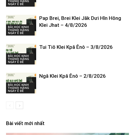
THÁNH HÀNG
NGÀY Ê ĐÊ
Pap Brei, Brei Klei Jăk Dưi Hĭn Hŏng
Klei Jhat – 4/8/2026
BÀI HỌC KINH
THÁNH HÀNG
NGÀY Ê ĐÊ
Tui Tiŏ Klei Kpă Ênô – 3/8/2026
BÀI HỌC KINH
THÁNH HÀNG
NGÀY Ê ĐÊ
Ngă Klei Kpă Ênô – 2/8/2026
BÀI HỌC KINH
THÁNH HÀNG
NGÀY Ê ĐÊ
Bài viết mới nhất