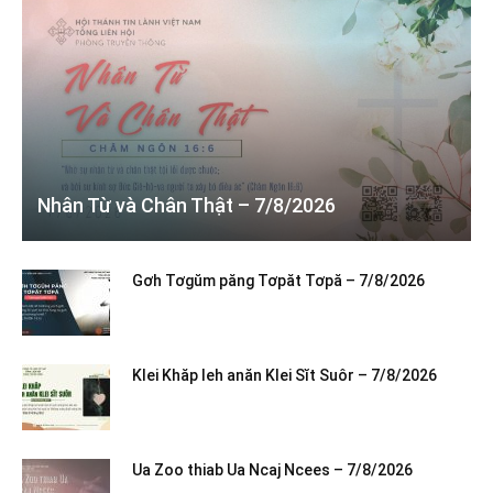
Nhân Từ và Chân Thật – 7/8/2026
Gơh Tơgŭm păng Tơpăt Tơpă – 7/8/2026
Klei Khăp leh anăn Klei Sĭt Suôr – 7/8/2026
Ua Zoo thiab Ua Ncaj Ncees – 7/8/2026