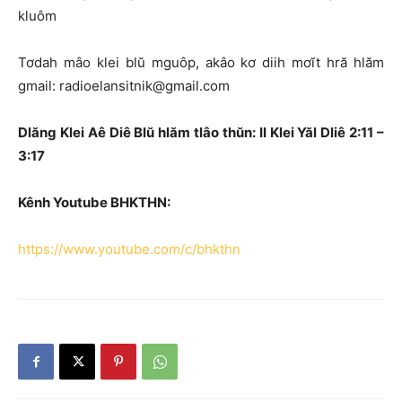
kluôm
Tơdah mâo klei blŭ mguôp, akâo kơ diih mơĭt hră hlăm
gmail: radioelansitnik@gmail.com
Dlăng Klei Aê Diê Blŭ hlăm tlâo thŭn: II Klei Yăl Dliê 2:11 –
3:17
Kênh Youtube BHKTHN:
https://www.youtube.com/c/bhkthn