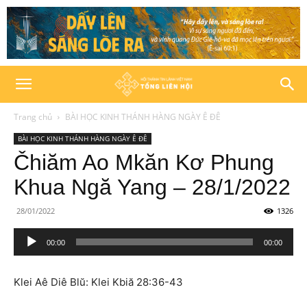
Trang chủ
BÀI HỌC KINH THÁNH HÀNG NGÀY Ê ĐÊ
BÀI HỌC KINH THÁNH HÀNG NGÀY Ê ĐÊ
Čhiăm Ao Mkăn Kơ Phung
Khua Ngă Yang – 28/1/2022
28/01/2022
1326
Trình
00:00
00:00
phát
âm
Klei Aê Diê Blŭ: Klei Kbiă 28:36-43
thanh