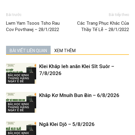
Bài trước
Bài tiếp theo
Lwm Yam Tsoos Tsho Rau
Các Trang Phục Khác Của
Cov Povthawj – 28/1/2022
Thầy Tế Lễ – 28/1/2022
BÀI VIẾT LIÊN QUAN
XEM THÊM
Klei Khăp leh anăn Klei Sĭt Suôr –
7/8/2026
BÀI HỌC KINH
THÁNH HÀNG
NGÀY Ê ĐÊ
Khăp Kơ Mnuih Bun Ƀin – 6/8/2026
BÀI HỌC KINH
THÁNH HÀNG
NGÀY Ê ĐÊ
Ngă Klei Djŏ – 5/8/2026
BÀI HỌC KINH