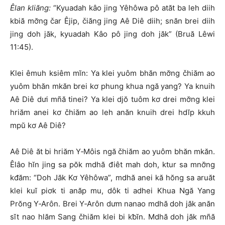
Êlan kliăng:
“Kyuadah kâo jing Yêhôwa pô atăt ba leh diih
kbiă mơ̆ng čar Êjip, čiăng jing Aê Diê diih; snăn brei diih
jing doh jăk, kyuadah Kâo pô jing doh jăk” (Bruă Lêwi
11:45).
Klei êmuh ksiêm mĭn: Ya klei yuôm bhăn mơ̆ng čhiăm ao
yuôm bhăn mkăn brei kơ phung khua ngă yang? Ya knuih
Aê Diê dưi mñă tinei? Ya klei djŏ tuôm kơ drei mơ̆ng klei
hriăm anei kơ čhiăm ao leh anăn knuih drei hdĭp kkuh
mpŭ kơ Aê Diê?
Aê Diê ăt bi hriăm Y‑Môis ngă čhiăm ao yuôm bhăn mkăn.
Êlâo hĭn jing sa pŏk mdhă điêt mah doh, ktur sa mnơ̆ng
kđăm: “Doh Jăk Kơ Yêhôwa”, mdhă anei kă hŏng sa aruăt
klei kuĭ piơk ti anăp mu, dôk ti adhei Khua Ngă Yang
Prŏng Y‑Arôn. Brei Y‑Arôn dưm nanao mdhă doh jăk anăn
sĭt nao hlăm Sang čhiăm klei bi kƀĭn. Mdhă doh jăk mñă