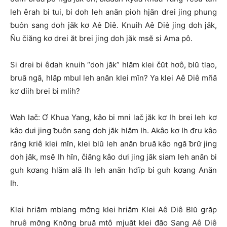
leh êrah bi tui, bi doh leh anăn pioh hjăn drei jing phung
ƀuôn sang doh jăk kơ Aê Diê. Knuih Aê Diê jing doh jăk,
Ñu čiăng kơ drei ăt brei jing doh jăk msĕ si Ama pô.
Si drei bi êdah knuih “doh jăk” hlăm klei čŭt hơô, blŭ tlao,
bruă ngă, hlăp mbul leh anăn klei mĭn? Ya klei Aê Diê mñă
kơ diih brei bi mlih?
Wah lač: Ơ Khua Yang, kâo bi mni lač jăk kơ Ih brei leh kơ
kâo dưi jing ƀuôn sang doh jăk hlăm Ih. Akâo kơ Ih đru kâo
răng kriê klei mĭn, klei blŭ leh anăn bruă kâo ngă ƀrư̆ jing
doh jăk, msĕ Ih hĭn, čiăng kâo dưi jing jăk siam leh anăn bi
guh kơang hlăm ală Ih leh anăn hdĭp bi guh kơang Anăn
Ih.
Klei hriăm mblang mơ̆ng klei hriăm Klei Aê Diê Blŭ grăp
hruê mơ̆ng Knơ̆ng bruă mtô mjuăt klei đăo Sang Aê Diê