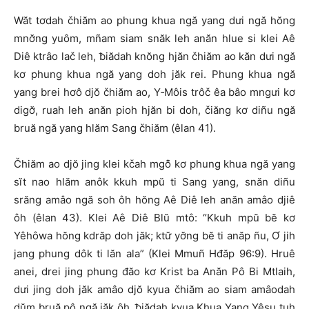
Wăt tơdah čhiăm ao phung khua ngă yang dưi ngă hŏng
mnơ̆ng yuôm, mñam siam snăk leh anăn hlue si klei Aê
Diê ktrâo lač leh, ƀiădah knŏng hjăn čhiăm ao kăn dưi ngă
kơ phung khua ngă yang doh jăk rei. Phung khua ngă
yang brei hơô djŏ čhiăm ao, Y‑Môis trôč êa bâo mngưi kơ
digơ̆, ruah leh anăn pioh hjăn bi doh, čiăng kơ diñu ngă
bruă ngă yang hlăm Sang čhiăm (êlan 41).
Čhiăm ao djŏ jing klei kčah mgô̆ kơ phung khua ngă yang
sĭt nao hlăm anôk kkuh mpŭ ti Sang yang, snăn diñu
srăng amâo ngă soh ôh hŏng Aê Diê leh anăn amâo djiê
ôh (êlan 43). Klei Aê Diê Blŭ mtô: “Kkuh mpŭ bĕ kơ
Yêhôwa hŏng kdrăp doh jăk; ktư̆ yơ̆ng bĕ ti anăp ñu, Ơ jih
jang phung dôk ti lăn ala” (Klei Mmuñ Hđăp 96:9). Hruê
anei, drei jing phung đăo kơ Krist ba Anăn Pô Bi Mtlaih,
dưi jing doh jăk amâo djŏ kyua čhiăm ao siam amâodah
dŭm bruă pô ngă jăk ôh, ƀiădah kyua Khua Yang Yêsu tuh