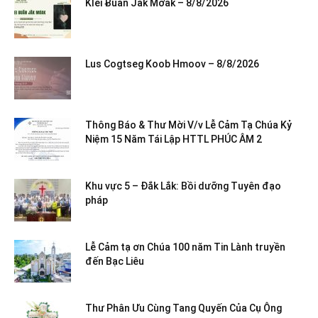
Klei Ƀuăn Jăk Mơak – 8/8/2026
Lus Cogtseg Koob Hmoov – 8/8/2026
Thông Báo & Thư Mời V/v Lễ Cảm Tạ Chúa Kỷ
Niệm 15 Năm Tái Lập HTTL PHÚC ÂM 2
Khu vực 5 – Đắk Lắk: Bồi dưỡng Tuyên đạo
pháp
Lễ Cảm tạ ơn Chúa 100 năm Tin Lành truyền
đến Bạc Liêu
Thư Phân Ưu Cùng Tang Quyến Của Cụ Ông