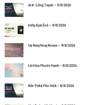
Arih ‘Lơ̆ng Tơpăt – 9/8/2026
Hdĭp Kpă Ênô – 9/8/2026
Ua Neej Ncaj Ncees – 9/8/2026
Lời Hứa Phước Hạnh – 8/8/2026
Nơ̆r Pơkă Pŭn Hiôk – 8/8/2026