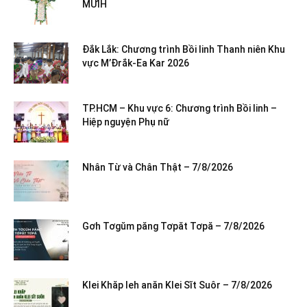
MƯIH
Đắk Lắk: Chương trình Bồi linh Thanh niên Khu
vực M’Đrắk-Ea Kar 2026
TP.HCM – Khu vực 6: Chương trình Bồi linh –
Hiệp nguyện Phụ nữ
Nhân Từ và Chân Thật – 7/8/2026
Gơh Tơgŭm păng Tơpăt Tơpă – 7/8/2026
Klei Khăp leh anăn Klei Sĭt Suôr – 7/8/2026