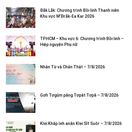
Đắk Lắk: Chương trình Bồi linh Thanh niên
Khu vực M’Đrắk-Ea Kar 2026
TP.HCM – Khu vực 6: Chương trình Bồi linh –
Hiệp nguyện Phụ nữ
Nhân Từ và Chân Thật – 7/8/2026
Gơh Tơgŭm păng Tơpăt Tơpă – 7/8/2026
Klei Khăp leh anăn Klei Sĭt Suôr – 7/8/2026