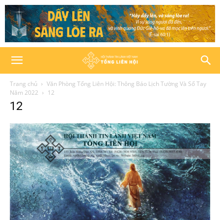
Trang chủ
Văn Phòng Tổng Liên Hội: Thông Báo Lịch Tường Và Sổ Tay
Năm 2022
12
12