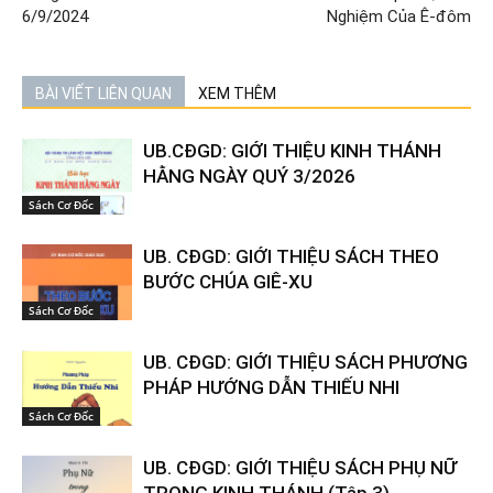
6/9/2024
Nghiệm Của Ê-đôm
BÀI VIẾT LIÊN QUAN
XEM THÊM
UB.CĐGD: GIỚI THIỆU KINH THÁNH
HẰNG NGÀY QUÝ 3/2026
Sách Cơ Đốc
UB. CĐGD: GIỚI THIỆU SÁCH THEO
BƯỚC CHÚA GIÊ-XU
Sách Cơ Đốc
UB. CĐGD: GIỚI THIỆU SÁCH PHƯƠNG
PHÁP HƯỚNG DẪN THIẾU NHI
Sách Cơ Đốc
UB. CĐGD: GIỚI THIỆU SÁCH PHỤ NỮ
TRONG KINH THÁNH (Tập 3)