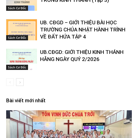
Sách Cơ Đốc
UB. CĐGD – GIỚI THIỆU BÀI HỌC
TRƯỜNG CHÚA NHẬT HÀNH TRÌNH
VỀ ĐẤT HỨA TẬP 4
Sách Cơ Đốc
UB.CĐGD: GIỚI THIỆU KINH THÁNH
HẰNG NGÀY QUÝ 2/2026
Sách Cơ Đốc
Bài viết mới nhất