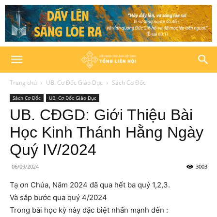
Trang chủ
UB. Cơ Đốc Giáo Dục
Sách Cơ Đốc
Sách Cơ Đốc
UB. Cơ Đốc Giáo Dục
UB. CĐGD: Giới Thiệu Bài
Học Kinh Thánh Hằng Ngày
Quý IV/2024
06/09/2024
3003
Tạ ơn Chúa, Năm 2024 đã qua hết ba quý 1,2,3.
Và sắp bước qua quý 4/2024
Trong bài học kỳ này đặc biệt nhấn mạnh đến :