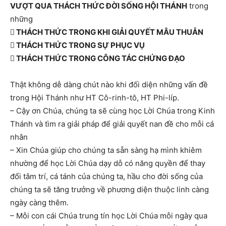
VƯỢT QUA THÁCH THỨC ĐỜI SỐNG HỘI THÁNH
trong
những
 THÁCH THỨC TRONG KHI GIẢI QUYẾT MÂU THUẪN
 THÁCH THỨC TRONG SỰ PHỤC VỤ
 THÁCH THỨC TRONG CÔNG TÁC CHỨNG ĐẠO
Thật không dễ dàng chút nào khi đối diện những vấn đề
trong Hội Thánh như HT Cô-rinh-tô, HT Phi-líp.
– Cậy ơn Chúa, chúng ta sẽ cùng học Lời Chúa trong Kinh
Thánh và tìm ra giải pháp để giải quyết nan đề cho mỗi cá
nhân
– Xin Chúa giúp cho chúng ta sẵn sàng hạ mình khiêm
nhường để học Lời Chúa dạy dỗ có năng quyền để thay
đổi tâm trí, cá tánh của chúng ta, hầu cho đời sống của
chúng ta sẽ tăng trưởng về phương diện thuộc linh càng
ngày càng thêm.
– Mỗi con cái Chúa trung tín học Lời Chúa mỗi ngày qua