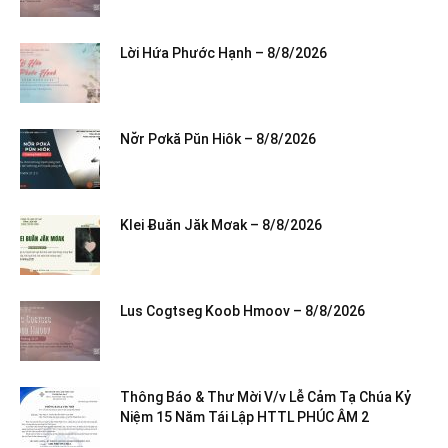
Lời Hứa Phước Hạnh – 8/8/2026
Nơ̆r Pơkă Pŭn Hiôk – 8/8/2026
Klei Ƀuăn Jăk Mơak – 8/8/2026
Lus Cogtseg Koob Hmoov – 8/8/2026
Thông Báo & Thư Mời V/v Lễ Cảm Tạ Chúa Kỷ
Niệm 15 Năm Tái Lập HTTL PHÚC ÂM 2