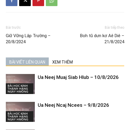
Bài trước
Bài tiếp theo
Giữ Vững Lập Trường –
Boh tŭ dưn kơ Aê Diê –
20/8/2024
21/8/2024
BÀI VIẾT LIÊN QUAN
XEM THÊM
Ua Neej Muaj Siab Hlub – 10/8/2026
BÀI HỌC KINH
THÁNH HÀNG
NGÀY HMÔNG
Ua Neej Ncaj Ncees – 9/8/2026
BÀI HỌC KINH
THÁNH HÀNG
NGÀY HMÔNG