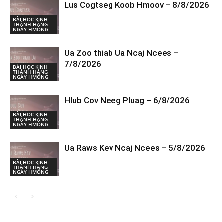
Lus Cogtseg Koob Hmoov – 8/8/2026
BÀI HỌC KINH
THÁNH HÀNG
NGÀY HMÔNG
Ua Zoo thiab Ua Ncaj Ncees –
7/8/2026
BÀI HỌC KINH
THÁNH HÀNG
NGÀY HMÔNG
Hlub Cov Neeg Pluag – 6/8/2026
BÀI HỌC KINH
THÁNH HÀNG
NGÀY HMÔNG
Ua Raws Kev Ncaj Ncees – 5/8/2026
BÀI HỌC KINH
THÁNH HÀNG
NGÀY HMÔNG