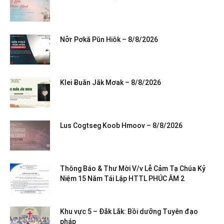
Nơ̆r Pơkă Pŭn Hiôk – 8/8/2026
Klei Ƀuăn Jăk Mơak – 8/8/2026
Lus Cogtseg Koob Hmoov – 8/8/2026
Thông Báo & Thư Mời V/v Lễ Cảm Tạ Chúa Kỷ
Niệm 15 Năm Tái Lập HTTL PHÚC ÂM 2
Khu vực 5 – Đắk Lắk: Bồi dưỡng Tuyên đạo
pháp