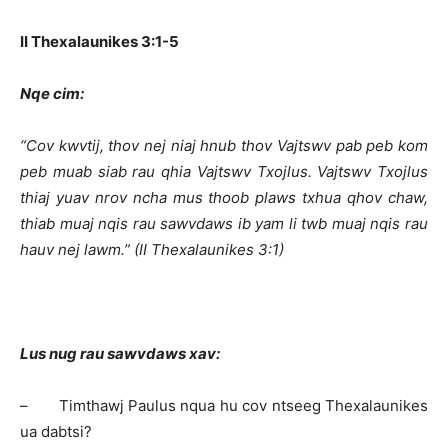
II Thexalaunikes 3:1-5
Nqe cim:
“Cov kwvtij, thov nej niaj hnub thov Vajtswv pab peb kom
peb muab siab rau qhia Vajtswv Txojlus. Vajtswv Txojlus
thiaj yuav nrov ncha mus thoob plaws txhua qhov chaw,
thiab muaj nqis rau sawvdaws ib yam li twb muaj nqis rau
hauv nej lawm.” (II Thexalaunikes 3:1)
Lus nug rau sawvdaws xav:
– Timthawj Paulus nqua hu cov ntseeg Thexalaunikes
ua dabtsi?