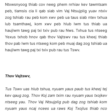
Ntxwsnyoog thiab cov neeg phem nrhiav kev tawmtsam
peb, tiamsis cia li qab siab vim Vaj Ntsujplig yuav ntxiv
zog tshiab rau peb kom xwv peb ua taus siab ntev txhua
lub tsamthawj, kom xwv peb hlub lwm tus thiab ua
haujlwm tawg paj txi txiv pub rau Nws. Txhua tus ntseeg
Yexus txhob hnov qab thov Vajtswv rau tus kheej thiab
thov pab lwm tus ntseeg kom peb muaj dag zog tshiab ua
haujlwm tawg paj txi txiv pub rau tus Tswv.
T
hov Vajtswv,
Tus Tswv uas hlub tshua
,
nyuam yaus paub tus kheej tej
kev qaug zog. Thov Koj zam txim rau nyuam yaus txojkev
ntseeg yau. Thov
Vaj Ntsujplig
pub dag zog tshiab kom
nyuam yaus ncaj ncees ua raws Koj
Txojlus thiab
nco