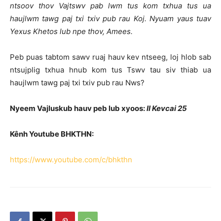
ntsoov thov Vajtswv pab lwm tus kom txhua tus ua
haujlwm tawg paj txi txiv pub rau Koj. Nyuam yaus tuav
Yexus Khetos lub npe thov, Amees.
Peb puas tabtom sawv ruaj hauv kev ntseeg, loj hlob sab
ntsujplig txhua hnub kom tus Tswv tau siv thiab ua
haujlwm tawg paj txi txiv pub rau Nws?
Nyeem Vajluskub hauv peb lub xyoos:
II Kevcai 25
Kênh Youtube BHKTHN:
https://www.youtube.com/c/bhkthn