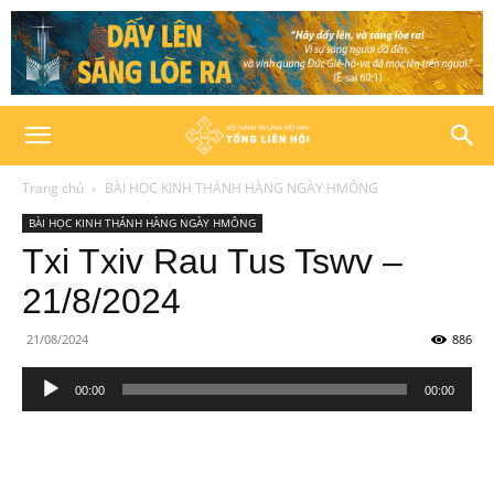
Trang chủ
BÀI HỌC KINH THÁNH HÀNG NGÀY HMÔNG
BÀI HỌC KINH THÁNH HÀNG NGÀY HMÔNG
Txi Txiv Rau Tus Tswv –
21/8/2024
21/08/2024
886
Trình
00:00
00:00
phát
âm
thanh