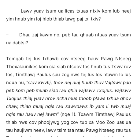
– Lawv yuav tsum ua licas txuas ntxiv kom lub neej
yim hnub yim loj hlob thiab tawg paj txi txiv?
– Dhau zaj kawm no, peb tau qhuab ntuas yuav tsum
ua dabtsi?
Tomqab tej lus txhawb cov ntseeg hauv Pawg Ntseeg
Thexalaunikes kom cia siab ntsoov tos hnub tus Tswv rov
los, Timthawj Paulus sau zog nws tej lus los ntawm lo lus
nqua hu,
“Cov kwvtij, thov nej niaj hnub thov Vajtswv pab
peb kom peb muab siab rau qhia Vajtswv Txojlus. Vajtswv
Txojlus thiaj yuav nrov ncha mus thoob plaws txhua qhov
chaw, thiab muaj nqis rau sawvdaws ib yam li twb muaj
nqis rau hauv nej lawm”
(nqe 1). Txawm Timthawj Paulus
thiab nws cov phoojywg yog cov tub xa Moo Zoo uas ua
tau haujlwm heev, lawv tsim tsa ntau Pawg Ntseeg rau tus