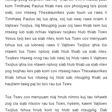
kom Timthawj Paulus thiab nws cov phoojywg tsis poob
siab, cov ntseeg Thexalaunikes yuav tsum ua raws li
Timthawj Paulus tej lus qhia, coj lub neej raws nraim li
Vajtswv Txojlus. Vaj Ntsujplig yuav coj lawv thiab lwm tus
ntseeg lub siab nrhiav Vajtswv txojkev hlub thiab Tswv
Yexus txoj kev ua siab ntev, kom tus Tswv cov menyuam
txhua tus ua lubneej raws li Vajtswv Txojlus qhia los
ntawm tus Tswv nplooj siab hlub thiab ua siab ntev.
Txojkev ntseeg nrog rau lub neej loj hlob raws li Vajtswv
Txojlus qhia los ntawm nplooj siab hlub thiab ua siab ntev
yog txojhau kev pab kom cov ntseeg hauv Thexalaunikes
thiab txhua tus ntseeg loj hlob sab ntsujplig thiab ua
haujlwm tawg paj txi txiv rau tus Tswv.
Tus Tswv cov menyuam niaj hnub nimno kuj tau txhawb
zog cia siab ntsoov rau tus Tswv, nyeem, kawm Vajtswv
Txojlus txhua hnub kom loj hlob sab ntsujplig. Dab