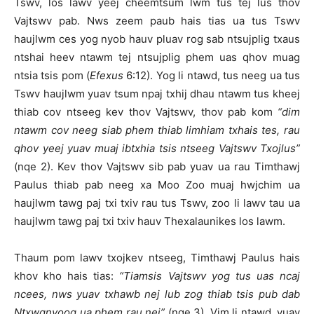
Tswv, los lawv yeej cheemtsum lwm tus tej lus thov
Vajtswv pab. Nws zeem paub hais tias ua tus Tswv
haujlwm ces yog nyob hauv pluav rog sab ntsujplig txaus
ntshai heev ntawm tej ntsujplig phem uas qhov muag
ntsia tsis pom (
Efexus
6:12). Yog li ntawd, tus neeg ua tus
Tswv haujlwm yuav tsum npaj txhij dhau ntawm tus kheej
thiab cov ntseeg kev thov Vajtswv, thov pab kom
“dim
ntawm cov neeg siab phem thiab limhiam txhais tes, rau
qhov yeej yuav muaj ibtxhia tsis ntseeg Vajtswv Txojlus”
(nqe 2). Kev thov Vajtswv sib pab yuav ua rau Timthawj
Paulus thiab pab neeg xa Moo Zoo muaj hwjchim ua
haujlwm tawg paj txi txiv rau tus Tswv, zoo li lawv tau ua
haujlwm tawg paj txi txiv hauv Thexalaunikes los lawm.
Thaum pom lawv txojkev ntseeg, Timthawj Paulus hais
khov kho hais tias:
“
Tiamsis Vajtswv yog tus uas ncaj
ncees, nws yuav txhawb nej lub zog thiab tsis pub dab
Ntxwgnyoog ua phem rau nej”
(nqe 3). Vim li ntawd, yuav