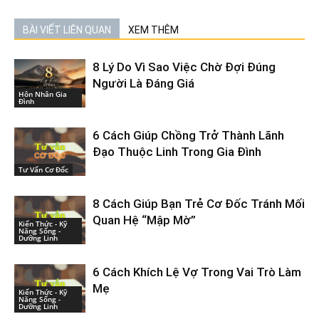
BÀI VIẾT LIÊN QUAN
XEM THÊM
8 Lý Do Vì Sao Việc Chờ Đợi Đúng
Người Là Đáng Giá
Hôn Nhân Gia
Đình
6 Cách Giúp Chồng Trở Thành Lãnh
Đạo Thuộc Linh Trong Gia Đình
Tư Vấn Cơ Đốc
8 Cách Giúp Bạn Trẻ Cơ Đốc Tránh Mối
Quan Hệ “Mập Mờ”
Kiến Thức - Kỹ
Năng Sống -
Dưỡng Linh
6 Cách Khích Lệ Vợ Trong Vai Trò Làm
Mẹ
Kiến Thức - Kỹ
Năng Sống -
Dưỡng Linh