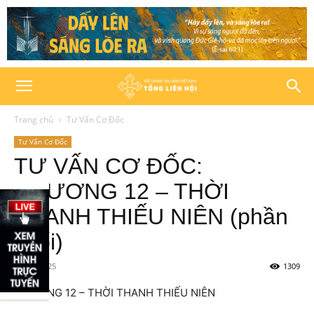
Trang chủ
Tư Vấn Cơ Đốc
Tư Vấn Cơ Đốc
TƯ VẤN CƠ ĐỐC:
CHƯƠNG 12 – THỜI
THANH THIẾU NIÊN (phần
cuối)
13/05/2025
1309
CHƯƠNG 12 – THỜI THANH THIẾU NIÊN