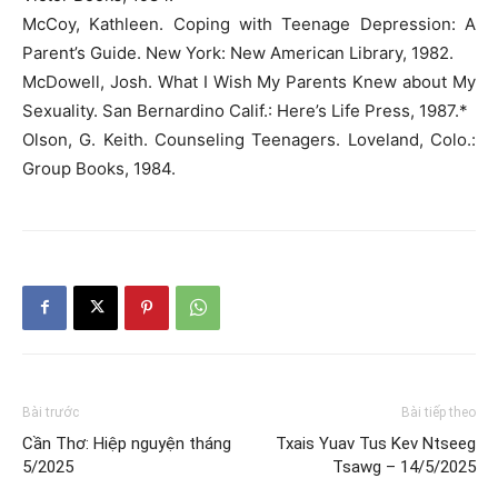
McCoy, Kathleen. Coping with Teenage Depression: A
Parent’s Guide. New York: New American Library, 1982.
McDowell, Josh. What I Wish My Parents Knew about My
Sexuality. San Bernardino Calif.: Here’s Life Press, 1987.*
Olson, G. Keith. Counseling Teenagers. Loveland, Colo.:
Group Books, 1984.
Bài trước
Bài tiếp theo
Cần Thơ: Hiệp nguyện tháng
Txais Yuav Tus Kev Ntseeg
5/2025
Tsawg – 14/5/2025