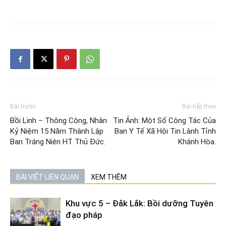
Bài trước
Bài tiếp theo
Bồi Linh – Thông Công, Nhân
Tin Ảnh: Một Số Công Tác Của
Kỷ Niệm 15 Năm Thành Lập
Ban Y Tế Xã Hội Tin Lành Tỉnh
Ban Tráng Niên HT Thủ Đức.
Khánh Hòa.
BÀI VIẾT LIÊN QUAN
XEM THÊM
Khu vực 5 – Đắk Lắk: Bồi dưỡng Tuyên
đạo pháp