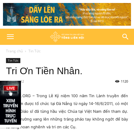
Trang chủ
Tin Tức
Tin Tức
Tri Ơn Tiền Nhân.
28/06/2012
1120
HTTLVN.ORG – Trong Lễ Kỷ niệm 100 năm Tin Lành truyền đến
Việt Nam được tổ chức tại Đà Nẵng từ ngày 14-16/6/2011, có một
số cựu Giáo sĩ đã từng hầu việc Chúa tại Việt Nam đến tham dự.
Cả hội trường vang lên những tràng pháo tay không ngớt để bày
tỏ lòng hoan nghênh và tri ơn các Cụ.