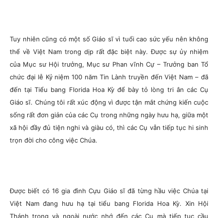
Tuy nhiên cũng có một số Giáo sĩ vì tuổi cao sức yếu nên không
thể về Việt Nam trong dịp rất đặc biệt này. Được sự ủy nhiệm
của Mục sư Hội trưởng, Mục sư Phan vĩnh Cự – Trưởng ban Tổ
chức đại lễ Kỷ niệm 100 năm Tin Lành truyền đến Việt Nam – đã
đến tại Tiểu bang Florida Hoa Kỳ để bày tỏ lòng tri ân các Cụ
Giáo sĩ. Chúng tôi rất xúc động vì được tận mắt chứng kiến cuộc
sống rất đơn giản của các Cụ trong những ngày hưu hạ, giữa một
xã hội đầy đủ tiện nghi và giàu có, thì các Cụ vẫn tiếp tục hi sinh
trọn đời cho công việc Chúa.
Được biết có 16 gia đình Cựu Giáo sĩ đã từng hầu việc Chúa tại
Việt Nam đang hưu hạ tại tiểu bang Florida Hoa Kỳ. Xin Hội
Thánh trong và ngoài nước nhớ đến các Cụ mà tiếp tục cầu