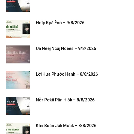
Hdĭp Kpă Ênô – 9/8/2026
Ua Neej Ncaj Ncees – 9/8/2026
Lời Hứa Phước Hạnh – 8/8/2026
Nơ̆r Pơkă Pŭn Hiôk – 8/8/2026
Klei Ƀuăn Jăk Mơak – 8/8/2026