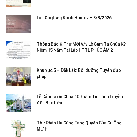
Lus Cogtseg Koob Hmoov – 8/8/2026
Thông Báo & Thư Mời V/v Lễ Cảm Tạ Chúa Kỷ
Niệm 15 Năm Tái Lập HTTL PHÚC ÂM 2
Khu vực 5 – Đắk Lắk: Bồi dưỡng Tuyên đạo
pháp
Lễ Cảm tạ ơn Chúa 100 năm Tin Lành truyền
đến Bạc Liêu
Thư Phân Ưu Cùng Tang Quyến Của Cụ Ông
MƯIH