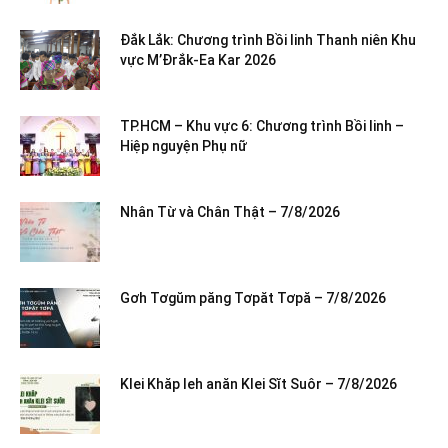
Đắk Lắk: Chương trình Bồi linh Thanh niên Khu
vực M’Đrắk-Ea Kar 2026
TP.HCM – Khu vực 6: Chương trình Bồi linh –
Hiệp nguyện Phụ nữ
Nhân Từ và Chân Thật – 7/8/2026
Gơh Tơgŭm păng Tơpăt Tơpă – 7/8/2026
Klei Khăp leh anăn Klei Sĭt Suôr – 7/8/2026