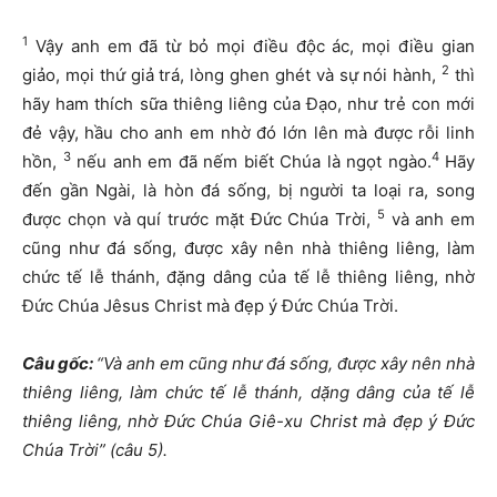
1
Vậy anh em đã từ bỏ mọi điều độc ác, mọi điều gian
2
giảo, mọi thứ giả trá, lòng ghen ghét và sự nói hành,
thì
hãy ham thích sữa thiêng liêng của Đạo, như trẻ con mới
đẻ vậy, hầu cho anh em nhờ đó lớn lên mà được rỗi linh
3
4
hồn,
nếu anh em đã nếm biết Chúa là ngọt ngào.
Hãy
đến gần Ngài, là hòn đá sống, bị người ta loại ra, song
5
được chọn và quí trước mặt Đức Chúa Trời,
và anh em
cũng như đá sống, được xây nên nhà thiêng liêng, làm
chức tế lễ thánh, đặng dâng của tế lễ thiêng liêng, nhờ
Đức Chúa Jêsus Christ mà đẹp ý Đức Chúa Trời.
Câu gốc:
“Và anh em cũng như đá sống, được xây nên nhà
thiêng liêng, làm chức tế lễ thánh, dặng dâng của tế lễ
thiêng liêng, nhờ Đức Chúa Giê-xu Christ mà đẹp ý Đức
Chúa Trời”
(câu 5).