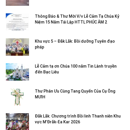
Thông Báo & Thư Mời V/v Lễ Cảm Tạ Chúa Kỷ
Niệm 15 Năm Tái Lập HTTL PHÚC ÂM 2
Khu vực 5 – Đắk Lắk: Bồi dưỡng Tuyên đạo
pháp
Lễ Cảm tạ ơn Chúa 100 năm Tin Lành truyền
đến Bạc Liêu
Thư Phân Ưu Cùng Tang Quyến Của Cụ Ông
MƯIH
Đắk Lắk: Chương trình Bồi linh Thanh niên Khu
vực M’Đrắk-Ea Kar 2026