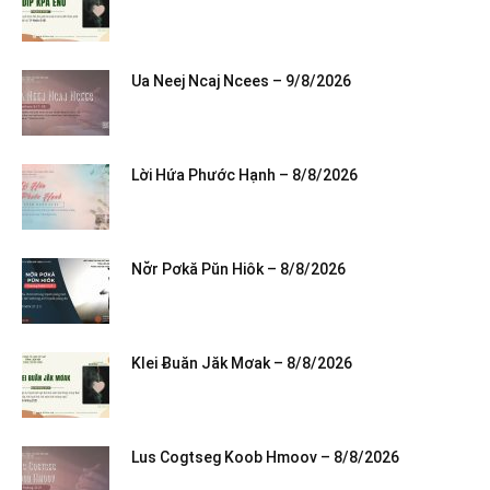
Ua Neej Ncaj Ncees – 9/8/2026
Lời Hứa Phước Hạnh – 8/8/2026
Nơ̆r Pơkă Pŭn Hiôk – 8/8/2026
Klei Ƀuăn Jăk Mơak – 8/8/2026
Lus Cogtseg Koob Hmoov – 8/8/2026