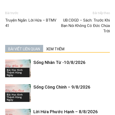
Bài trước
Bài tiếp theo
Truyện Ngắn: Lời Hứa – BTMV
UB.CĐGD – Sách: Trước Khi
41
Bạn Nói Không Có Đức Chúa
Trời
BÀI VIẾT LIÊN QUAN
XEM THÊM
Sống Nhân Từ -10/8/2026
Bài Học Kinh
Thánh Hàng
Ngày
Sống Công Chính – 9/8/2026
Bài Học Kinh
Thánh Hàng
Ngày
Lời Hứa Phước Hạnh – 8/8/2026