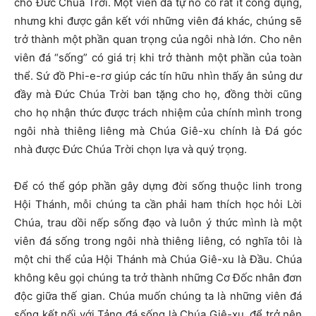
cho Đức Chúa Trời. Một viên đá tự nó có rất ít công dụng,
nhưng khi được gắn kết với những viên đá khác, chúng sẽ
trở thành một phần quan trọng của ngôi nhà lớn. Cho nên
viên đá “sống” có giá trị khi trở thành một phần của toàn
thể. Sứ đồ Phi-e-rơ giúp các tín hữu nhìn thấy ân sủng dư
đầy mà Đức Chúa Trời ban tặng cho họ, đồng thời cũng
cho họ nhận thức được trách nhiệm của chính mình trong
ngôi nhà thiêng liêng mà Chúa Giê-xu chính là Đá góc
nhà được Đức Chúa Trời chọn lựa và quý trọng.
Để có thể góp phần gây dựng đời sống thuộc linh trong
Hội Thánh, mỗi chúng ta cần phải ham thích học hỏi Lời
Chúa, trau dồi nếp sống đạo và luôn ý thức mình là một
viên đá sống trong ngôi nhà thiêng liêng, có nghĩa tôi là
một chi thể của Hội Thánh mà Chúa Giê-xu là Đầu. Chúa
không kêu gọi chúng ta trở thành những Cơ Đốc nhân đơn
độc giữa thế gian. Chúa muốn chúng ta là những viên đá
sống kết nối với Tảng đá sống là Chúa Giê-xu, để trở nên