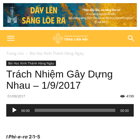
Trang chủ
Bài Học Kinh Thánh Hàng Ngày
Bài Học Kinh Thánh Hàng Ngày
Trách Nhiệm Gây Dựng
Nhau – 1/9/2017
01/09/2017
4199
Trình
00:00
00:00
phát
âm
thanh
I Phi-e-rơ
2:1-5