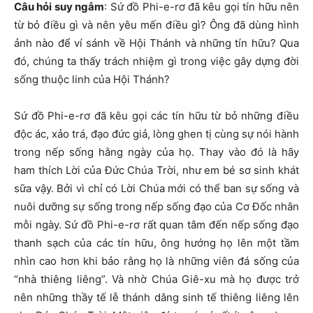
Câu hỏi suy ngẫm
: Sứ đồ Phi-e-rơ đã kêu gọi tín hữu nên
từ bỏ điều gì và nên yêu mến điều gì? Ông đã dùng hình
ảnh nào để ví sánh về Hội Thánh và những tín hữu? Qua
đó, chúng ta thấy trách nhiệm gì trong việc gây dựng đời
sống thuộc linh của Hội Thánh?
Sứ đồ Phi-e-rơ đã kêu gọi các tín hữu từ bỏ những điều
độc ác, xảo trá, đạo đức giả, lòng ghen tị cùng sự nói hành
trong nếp sống hằng ngày của họ. Thay vào đó là hãy
ham thích Lời của Đức Chúa Trời, như em bé sơ sinh khát
sữa vậy. Bởi vì chỉ có Lời Chúa mới có thể ban sự sống và
nuôi dưỡng sự sống trong nếp sống đạo của Cơ Đốc nhân
mỗi ngày. Sứ đồ Phi-e-rơ rất quan tâm đến nếp sống đạo
thanh sạch của các tín hữu, ông hướng họ lên một tầm
nhìn cao hơn khi bảo rằng họ là những viên đá sống của
“nhà thiêng liêng”. Và nhờ Chúa Giê-xu mà họ được trở
nên những thầy tế lễ thánh dâng sinh tế thiêng liêng lên