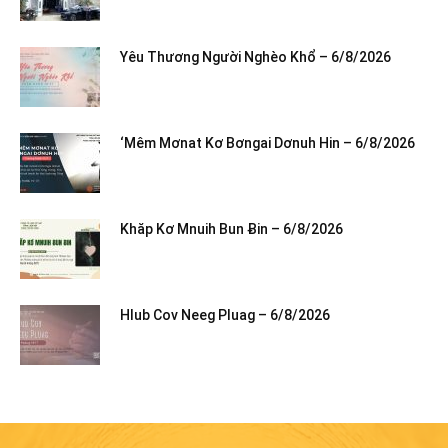
Yêu Thương Người Nghèo Khổ – 6/8/2026
‘Mêm Mơnat Kơ Bơngai Dơnuh Hin – 6/8/2026
Khăp Kơ Mnuih Bun Ƀin – 6/8/2026
Hlub Cov Neeg Pluag – 6/8/2026