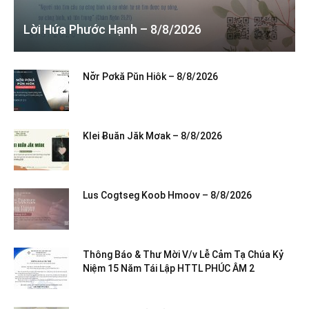
Lời Hứa Phước Hạnh – 8/8/2026
Nơ̆r Pơkă Pŭn Hiôk – 8/8/2026
Klei Ƀuăn Jăk Mơak – 8/8/2026
Lus Cogtseg Koob Hmoov – 8/8/2026
Thông Báo & Thư Mời V/v Lễ Cảm Tạ Chúa Kỷ
Niệm 15 Năm Tái Lập HTTL PHÚC ÂM 2