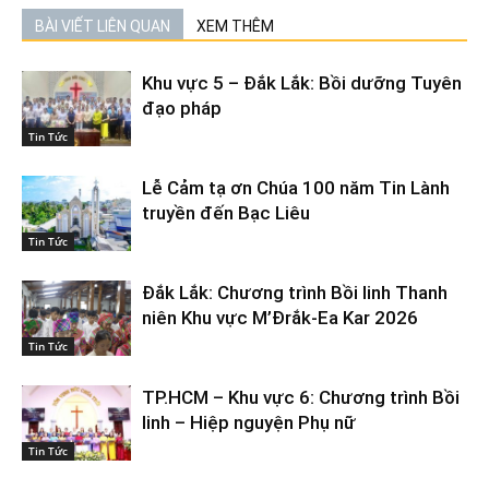
BÀI VIẾT LIÊN QUAN
XEM THÊM
Khu vực 5 – Đắk Lắk: Bồi dưỡng Tuyên
đạo pháp
Tin Tức
Lễ Cảm tạ ơn Chúa 100 năm Tin Lành
truyền đến Bạc Liêu
Tin Tức
Đắk Lắk: Chương trình Bồi linh Thanh
niên Khu vực M’Đrắk-Ea Kar 2026
Tin Tức
TP.HCM – Khu vực 6: Chương trình Bồi
linh – Hiệp nguyện Phụ nữ
Tin Tức