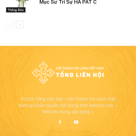
Mục Sư Trí Sự HA PẤT C
Thông Báo
©2026 Tổng Liên Hội - Hội Thánh Tin Lành Việt
Nam giữ bản quyền nội dung trên website này |
Website đang xây dựng |