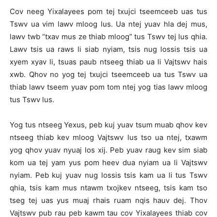
Cov neeg Yixalayees pom tej txujci tseemceeb uas tus
Tswv ua vim lawv mloog lus. Ua ntej yuav hla dej mus,
lawv twb “txav mus ze thiab mloog” tus Tswv tej lus qhia.
Lawv tsis ua raws li siab nyiam, tsis nug lossis tsis ua
xyem xyav li, tsuas paub ntseeg thiab ua li Vajtswv hais
xwb. Qhov no yog tej txujci tseemceeb ua tus Tswv ua
thiab lawv tseem yuav pom tom ntej yog tias lawv mloog
tus Tswv lus.
Yog tus ntseeg Yexus, peb kuj yuav tsum muab qhov kev
ntseeg thiab kev mloog Vajtswv lus tso ua ntej, txawm
yog qhov yuav nyuaj los xij. Peb yuav raug kev sim siab
kom ua tej yam yus pom heev dua nyiam ua li Vajtswv
nyiam. Peb kuj yuav nug lossis tsis kam ua li tus Tswv
qhia, tsis kam mus ntawm txojkev ntseeg, tsis kam tso
tseg tej uas yus muaj rhais ruam nqis hauv dej. Thov
Vajtswv pub rau peb kawm tau cov Yixalayees thiab cov