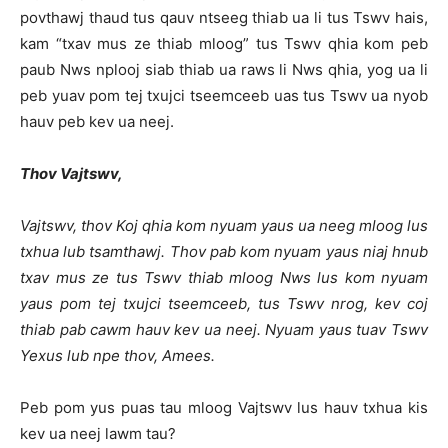
povthawj thaud tus qauv ntseeg thiab ua li tus Tswv hais,
kam “txav mus ze thiab mloog” tus Tswv qhia kom peb
paub Nws nplooj siab thiab ua raws li Nws qhia, yog ua li
peb yuav pom tej txujci tseemceeb uas tus Tswv ua nyob
hauv peb kev ua neej.
Thov Vajtswv,
Vajtswv, thov Koj qhia kom nyuam yaus ua neeg mloog lus
txhua lub tsamthawj. Thov pab kom nyuam yaus niaj hnub
txav mus ze tus Tswv thiab mloog Nws lus kom nyuam
yaus pom tej txujci tseemceeb, tus Tswv nrog, kev coj
thiab pab cawm hauv kev ua neej. Nyuam yaus tuav Tswv
Yexus lub npe thov, Amees.
Peb pom yus puas tau mloog Vajtswv lus hauv txhua kis
kev ua neej lawm tau?