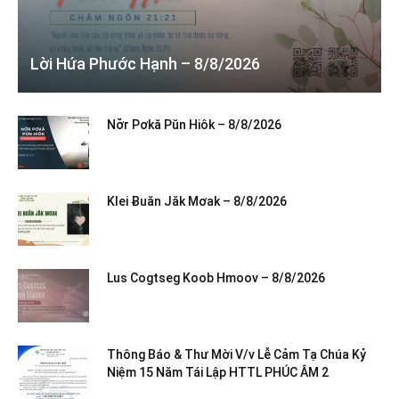
Lời Hứa Phước Hạnh – 8/8/2026
Nơ̆r Pơkă Pŭn Hiôk – 8/8/2026
Klei Ƀuăn Jăk Mơak – 8/8/2026
Lus Cogtseg Koob Hmoov – 8/8/2026
Thông Báo & Thư Mời V/v Lễ Cảm Tạ Chúa Kỷ
Niệm 15 Năm Tái Lập HTTL PHÚC ÂM 2