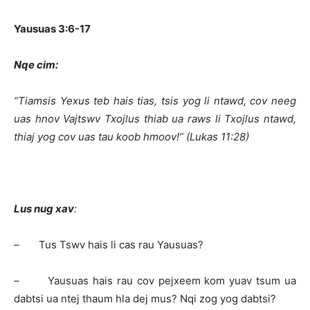
Yausuas 3:6-17
Nqe cim:
“Tiamsis Yexus teb hais tias, tsis yog li ntawd, cov neeg
uas hnov Vajtswv Txojlus thiab ua raws li Txojlus ntawd,
thiaj yog cov uas tau koob hmoov!” (Lukas 11:28)
Lus nug xav
:
– Tus Tswv hais li cas rau Yausuas?
– Yausuas hais rau cov pejxeem kom yuav tsum ua
dabtsi ua ntej thaum hla dej mus? Nqi zog yog dabtsi?