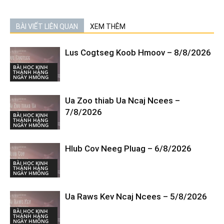
BÀI VIẾT LIÊN QUAN
XEM THÊM
Lus Cogtseg Koob Hmoov – 8/8/2026
BÀI HỌC KINH
THÁNH HÀNG
NGÀY HMÔNG
Ua Zoo thiab Ua Ncaj Ncees –
7/8/2026
BÀI HỌC KINH
THÁNH HÀNG
NGÀY HMÔNG
Hlub Cov Neeg Pluag – 6/8/2026
BÀI HỌC KINH
THÁNH HÀNG
NGÀY HMÔNG
Ua Raws Kev Ncaj Ncees – 5/8/2026
BÀI HỌC KINH
THÁNH HÀNG
NGÀY HMÔNG