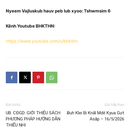
Nyeem Vajluskub hauv peb lub xyoo: Tshwmsim 6
Kênh Youtube BHKTHN:
https://www.youtube.com/c/bhkthn
Bài trước
Bài tiếp theo
UB. CĐGD: GIỚI THIỆU SÁCH
Ƀuh Klei Bi Knăl Mdê Kyua Gưt
PHƯƠNG PHÁP HƯỚNG DẪN
Asăp – 16/5/2026
THIẾU NHI