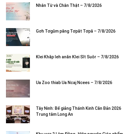
Nhân Từ và Chân Thật – 7/8/2026
Gơh Tơgŭm păng Tơpăt Tơpă – 7/8/2026
Klei Khăp leh anăn Klei Sĭt Suôr – 7/8/2026
Ua Zoo thiab Ua Ncaj Ncees – 7/8/2026
Tây Ninh: Bế giảng Thánh Kinh Căn Bản 2026
Trung tâm Long An
Khu vực 2 Lâm Đồng- Hiệp nguyện Giáo phẩm