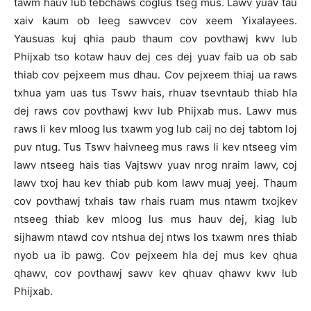
tawm hauv lub tebchaws coglus tseg mus. Lawv yuav tau
xaiv kaum ob leeg sawvcev cov xeem Yixalayees.
Yausuas kuj qhia paub thaum cov povthawj kwv lub
Phijxab tso kotaw hauv dej ces dej yuav faib ua ob sab
thiab cov pejxeem mus dhau. Cov pejxeem thiaj ua raws
txhua yam uas tus Tswv hais, rhuav tsevntaub thiab hla
dej raws cov povthawj kwv lub Phijxab mus. Lawv mus
raws li kev mloog lus txawm yog lub caij no dej tabtom loj
puv ntug. Tus Tswv haivneeg mus raws li kev ntseeg vim
lawv ntseeg hais tias Vajtswv yuav nrog nraim lawv, coj
lawv txoj hau kev thiab pub kom lawv muaj yeej. Thaum
cov povthawj txhais taw rhais ruam mus ntawm txojkev
ntseeg thiab kev mloog lus mus hauv dej, kiag lub
sijhawm ntawd cov ntshua dej ntws los txawm nres thiab
nyob ua ib pawg. Cov pejxeem hla dej mus kev qhua
qhawv, cov povthawj sawv kev qhuav qhawv kwv lub
Phijxab.