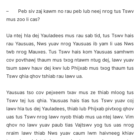
– Peb siv zaj kawm no rau peb lub neej nrog tus Tswv
mus zoo li cas?
Ua ntej hla dej Yauladees mus rau sab tid, tus Tswv hais
rau Yausuas, Nws yuav nrog Yausuas ib yam li uas Nws
twb nrog Mauxes. Tus Tswv hais kom Yausuas samhwm
cov povthawj thaum mus txog ntawm ntug dej, lawv yuav
tsum sawv hauv dej kwv lub Phijxab mus txog thaum tus
Tswv qhia qhov tshiab rau lawv ua.
Yausuas tso cov pejxeem txav mus ze thiab mloog tus
Tswv tej lus qhia. Yausuas hais tias tus Tswv yuav coj
lawv hla tus dej Yauladees, thiab lub Phijxab pivtxog qhov
uas tus Tswv nrog lawv nyob thiab mus ua ntej lawv. Vim
qhov no lawv yuav paub tias Vajtswv yog tus uas nrog
nraim lawv thiab Nws yuav caum lwm haivneeg khiav