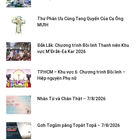
Thư Phân Ưu Cùng Tang Quyến Của Cụ Ông
MƯIH
Đắk Lắk: Chương trình Bồi linh Thanh niên Khu
vực M’Đrắk-Ea Kar 2026
TP.HCM – Khu vực 6: Chương trình Bồi linh –
Hiệp nguyện Phụ nữ
Nhân Từ và Chân Thật – 7/8/2026
Gơh Tơgŭm păng Tơpăt Tơpă – 7/8/2026