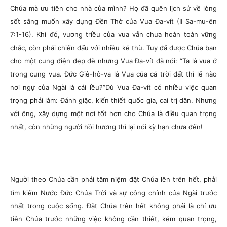
Chúa mà ưu tiên cho nhà của mình? Họ đã quên lịch sử về lòng
sốt sắng muốn xây dựng Đền Thờ của Vua Đa-vít (II Sa-mu-ên
7:1-16). Khi đó, vương triều của vua vẫn chưa hoàn toàn vững
chắc, còn phải chiến đấu với nhiều kẻ thù. Tuy đã được Chúa ban
cho một cung điện đẹp đẽ nhưng Vua Đa-vít đã nói: “Ta là vua ở
trong cung vua. Đức Giê-hô-va là Vua của cả trời đất thì lẽ nào
nơi ngự của Ngài là cái lều?”Dù Vua Đa-vít có nhiều việc quan
trọng phải làm: Đánh giặc, kiến thiết quốc gia, cai trị dân. Nhưng
với ông, xây dựng một nơi tốt hơn cho Chúa là điều quan trọng
nhất, còn những người hồi hương thì lại nói kỳ hạn chưa đến!
Người theo Chúa cần phải tâm niệm đặt Chúa lên trên hết, phải
tìm kiếm Nước Đức Chúa Trời và sự công chính của Ngài trước
nhất trong cuộc sống. Đặt Chúa trên hết không phải là chỉ ưu
tiên Chúa trước những việc không cần thiết, kém quan trọng,