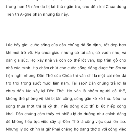
trong hơn 15 năm do bị kẻ thù ngăn trở, cho đến khi Chúa dùng
Tiên tri A-ghê phán những lời này.
Lúc bấy giờ, cuộc sống của dân chúng đã ổn định, tốt đẹp hơn
khi mới trở về. Họ chưa giàu nhưng có tài sản, có vườn nho, và
đàn gia súc. Họ xây nhà và còn có thể lót ván, lợp trần gỗ cho
nhà của mình. Họ chăm chút cho cuộc sống riêng được êm ấm và
tiện nghi nhưng Đền Thờ của Chúa thì vẫn chỉ là một cái nền đá
trơ trọi trong suốt mười lăm năm. Tại sao? Dân chúng trả lời là
chưa đến lúc xây lại Đền Thờ. Họ vẫn là nhóm người cô thế,
không thể phòng vệ khi bị tấn công, sống gần kề kẻ thù. Nếu họ
sống thưa thớt thì bị kỳ thị, nếu đông đúc thì bị ức hiếp công
khai. Dân chúng cảm thấy có nhiều lý do dường như chính đáng
để không tiếp tục việc xây lại Đền Thờ là công việc quá lớn lao.
Nhưng lý do chính là gì? Phải chăng họ đang thờ ơ với công việc