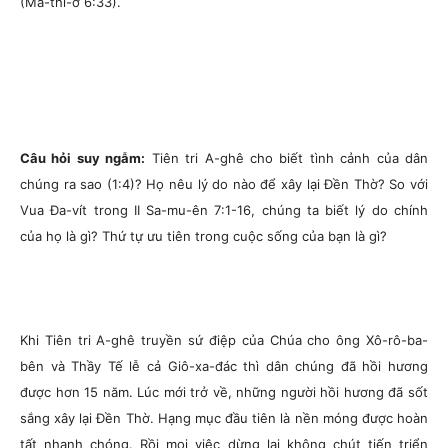
(Ma-thi-ơ 6:33).
Câu hỏi suy ngẫm:
Tiên tri A-ghê cho biết tình cảnh của dân
chúng ra sao (1:4)? Họ nêu lý do nào để xây lại Đền Thờ? So với
Vua Đa-vít trong II Sa-mu-ên 7:1-16, chúng ta biết lý do chính
của họ là gì? Thứ tự ưu tiên trong cuộc sống của bạn là gì?
Khi Tiên tri A-ghê truyền sứ điệp của Chúa cho ông Xô-rô-ba-
bên và Thầy Tế lễ cả Giô-xa-đác thì dân chúng đã hồi hương
được hơn 15 năm. Lúc mới trở về, những người hồi hương đã sốt
sắng xây lại Đền Thờ. Hạng mục đầu tiên là nền móng được hoàn
tất nhanh chóng. Rồi mọi việc dừng lại không chút tiến triển