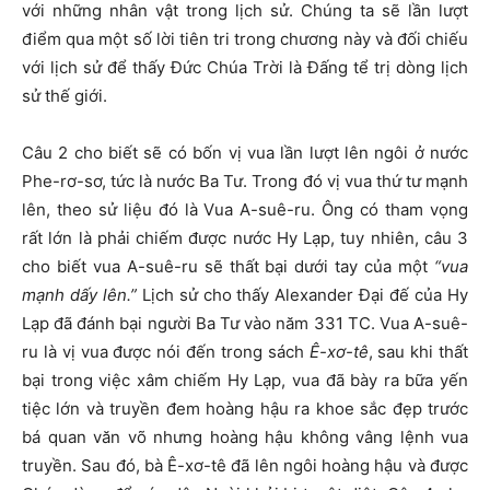
với những nhân vật trong lịch sử. Chúng ta sẽ lần lượt
điểm qua một số lời tiên tri trong chương này và đối chiếu
với lịch sử để thấy Đức Chúa Trời là Đấng tể trị dòng lịch
sử thế giới.
Câu 2 cho biết sẽ có bốn vị vua lần lượt lên ngôi ở nước
Phe-rơ-sơ, tức là nước Ba Tư. Trong đó vị vua thứ tư mạnh
lên, theo sử liệu đó là Vua A-suê-ru. Ông có tham vọng
rất lớn là phải chiếm được nước Hy Lạp, tuy nhiên, câu 3
cho biết vua A-suê-ru sẽ thất bại dưới tay của một
“vua
mạnh dấy lên.”
Lịch sử cho thấy Alexander Đại đế của Hy
Lạp đã đánh bại người Ba Tư vào năm 331 TC. Vua A-suê-
ru là vị vua được nói đến trong sách
Ê-xơ-tê
, sau khi thất
bại trong việc xâm chiếm Hy Lạp, vua đã bày ra bữa yến
tiệc lớn và truyền đem hoàng hậu ra khoe sắc đẹp trước
bá quan văn võ nhưng hoàng hậu không vâng lệnh vua
truyền. Sau đó, bà Ê-xơ-tê đã lên ngôi hoàng hậu và được