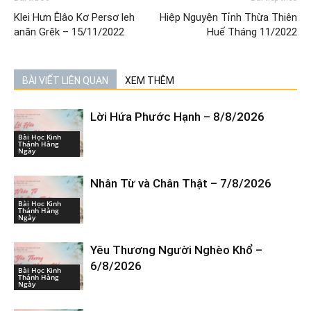
Klei Hưn Êlâo Kơ Persơ leh
Hiệp Nguyện Tỉnh Thừa Thiên
anăn Grĕk – 15/11/2022
Huế Tháng 11/2022
BÀI VIẾT LIÊN QUAN
XEM THÊM
Lời Hứa Phước Hạnh – 8/8/2026
Bài Học Kinh
Thánh Hàng
Ngày
Nhân Từ và Chân Thật – 7/8/2026
Bài Học Kinh
Thánh Hàng
Ngày
Yêu Thương Người Nghèo Khổ –
6/8/2026
Bài Học Kinh
Thánh Hàng
Ngày