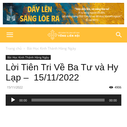
Trang chủ
Bài Học Kinh Thánh Hàng Ngày
Bài Học Kinh Thánh Hàng Ngày
Lời Tiên Tri Về Ba Tư và Hy
Lạp – 15/11/2022
15/11/2022
4906
Trình
00:00
00:00
phát
âm
thanh