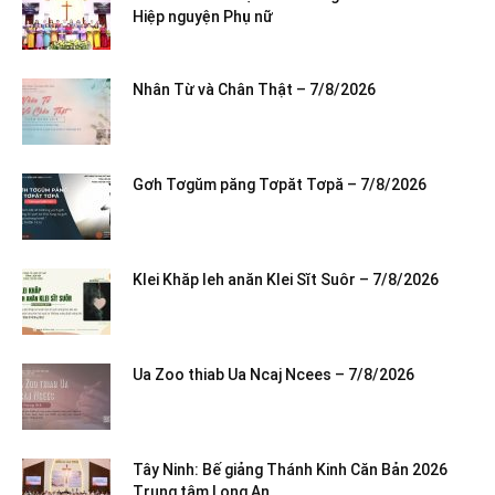
Hiệp nguyện Phụ nữ
Nhân Từ và Chân Thật – 7/8/2026
Gơh Tơgŭm păng Tơpăt Tơpă – 7/8/2026
Klei Khăp leh anăn Klei Sĭt Suôr – 7/8/2026
Ua Zoo thiab Ua Ncaj Ncees – 7/8/2026
Tây Ninh: Bế giảng Thánh Kinh Căn Bản 2026
Trung tâm Long An