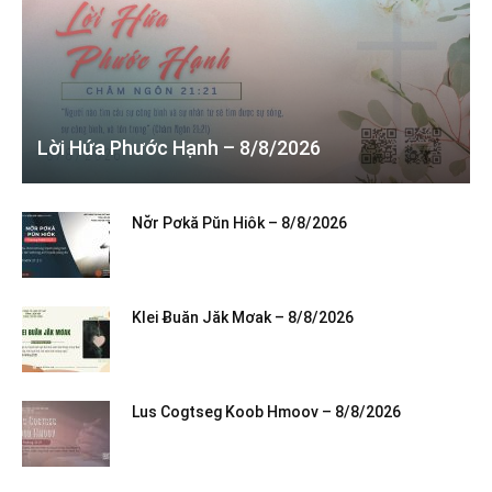
Lời Hứa Phước Hạnh – 8/8/2026
Nơ̆r Pơkă Pŭn Hiôk – 8/8/2026
Klei Ƀuăn Jăk Mơak – 8/8/2026
Lus Cogtseg Koob Hmoov – 8/8/2026