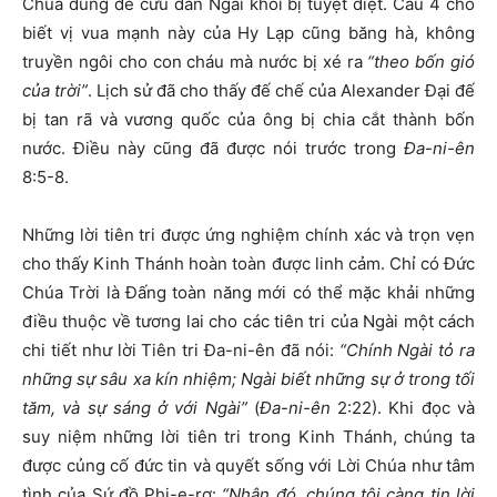
Chúa dùng để cứu dân Ngài khỏi bị tuyệt diệt. Câu 4 cho
biết vị vua mạnh này của Hy Lạp cũng băng hà, không
truyền ngôi cho con cháu mà nước bị xé ra
“theo bốn gió
của trời”
. Lịch sử đã cho thấy đế chế của Alexander Đại đế
bị tan rã và vương quốc của ông bị chia cắt thành bốn
nước. Điều này cũng đã được nói trước trong
Đa-ni-ên
8:5-8.
Những lời tiên tri được ứng nghiệm chính xác và trọn vẹn
cho thấy Kinh Thánh hoàn toàn được linh cảm. Chỉ có Đức
Chúa Trời là Đấng toàn năng mới có thể mặc khải những
điều thuộc về tương lai cho các tiên tri của Ngài một cách
chi tiết như lời Tiên tri Đa-ni-ên đã nói:
“Chính Ngài tỏ ra
những sự sâu xa kín nhiệm; Ngài biết những sự ở trong tối
tăm, và sự sáng ở với Ngài”
(
Đa-ni-ên
2:22). Khi đọc và
suy niệm những lời tiên tri trong Kinh Thánh, chúng ta
được củng cố đức tin và quyết sống với Lời Chúa như tâm
tình của Sứ đồ Phi-e-rơ:
“Nhân đó, chúng tôi càng tin lời