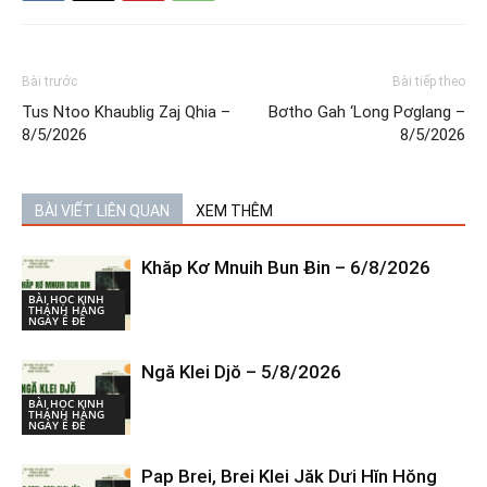
Bài trước
Bài tiếp theo
Tus Ntoo Khaublig Zaj Qhia –
Bơtho Gah ‘Long Pơglang –
8/5/2026
8/5/2026
BÀI VIẾT LIÊN QUAN
XEM THÊM
Khăp Kơ Mnuih Bun Ƀin – 6/8/2026
BÀI HỌC KINH
THÁNH HÀNG
NGÀY Ê ĐÊ
Ngă Klei Djŏ – 5/8/2026
BÀI HỌC KINH
THÁNH HÀNG
NGÀY Ê ĐÊ
Pap Brei, Brei Klei Jăk Dưi Hĭn Hŏng