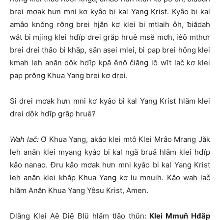
brei mơak hưn mni kơ kyâo bi kal Yang Krist. Kyâo bi kal
amâo knŏng rơ̆ng brei hjăn kơ klei bi mtlaih ôh, ƀiădah
wăt bi mjing klei hdĭp drei grăp hruê msĕ mơh, iêô mthưr
brei drei thâo bi khăp, săn asei mlei, bi pap brei hŏng klei
kmah leh anăn dôk hdĭp kpă ênô čiăng lŏ wĭt lač kơ klei
pap prŏng Khua Yang brei kơ drei.
Si drei mơak hưn mni kơ kyâo bi kal Yang Krist hlăm klei
drei dôk hdĭp grăp hruê?
Wah lač:
Ơ Khua Yang, akâo klei mtô Klei Mrâo Mrang Jăk
leh anăn klei myang kyâo bi kal ngă bruă hlăm klei hdĭp
kâo nanao. Đru kâo mơak hưn mni kyâo bi kal Yang Krist
leh anăn klei khăp Khua Yang kơ lu mnuih. Kâo wah lač
hlăm Anăn Khua Yang Yêsu Krist, Amen.
Dlăng Klei Aê Diê Blŭ hlăm tlâo thŭn:
Klei Mmuñ Hđăp