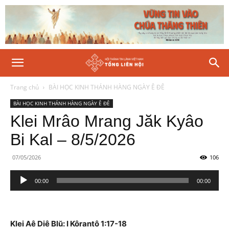
Trang chủ
BÀI HỌC KINH THÁNH HÀNG NGÀY Ê ĐÊ
BÀI HỌC KINH THÁNH HÀNG NGÀY Ê ĐÊ
Klei Mrâo Mrang Jăk Kyâo
Bi Kal – 8/5/2026
07/05/2026
106
Trình
00:00
00:00
phát
âm
thanh
Klei Aê Diê Blŭ: I Kôrantô 1:17-18