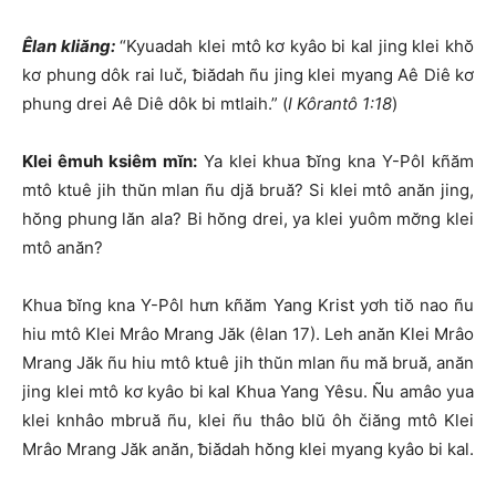
Êlan kliăng:
“Kyuadah klei mtô kơ kyâo bi kal jing klei khŏ
kơ phung dôk rai luč, ƀiădah ñu jing klei myang Aê Diê kơ
phung drei Aê Diê dôk bi mtlaih.” (
I Kôrantô 1:18
)
Klei êmuh ksiêm mĭn:
Ya klei khua ƀĭng kna Y-Pôl kñăm
mtô ktuê jih thŭn mlan ñu djă bruă? Si klei mtô anăn jing,
hŏng phung lăn ala? Bi hŏng drei, ya klei yuôm mơ̆ng klei
mtô anăn?
Khua ƀĭng kna Y-Pôl hưn kñăm Yang Krist yơh tiŏ nao ñu
hiu mtô Klei Mrâo Mrang Jăk (êlan 17). Leh anăn Klei Mrâo
Mrang Jăk ñu hiu mtô ktuê jih thŭn mlan ñu mă bruă, anăn
jing klei mtô kơ kyâo bi kal Khua Yang Yêsu. Ñu amâo yua
klei knhâo mbruă ñu, klei ñu thâo blŭ ôh čiăng mtô Klei
Mrâo Mrang Jăk anăn, ƀiădah hŏng klei myang kyâo bi kal.