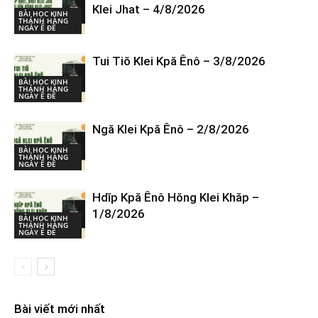
Klei Jhat – 4/8/2026
BÀI HỌC KINH
THÁNH HÀNG
NGÀY Ê ĐÊ
Tui Tiŏ Klei Kpă Ênô – 3/8/2026
BÀI HỌC KINH
THÁNH HÀNG
NGÀY Ê ĐÊ
Ngă Klei Kpă Ênô – 2/8/2026
BÀI HỌC KINH
THÁNH HÀNG
NGÀY Ê ĐÊ
Hdĭp Kpă Ênô Hŏng Klei Khăp –
1/8/2026
BÀI HỌC KINH
THÁNH HÀNG
NGÀY Ê ĐÊ
Bài viết mới nhất