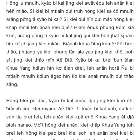
Hŏng lu mnuih, kyâo bi kal jing klei awăt êdu leh anăn klei
hêñ mlâo. Si klei bi mtlaih dưi truh hŏng klei sa čô mnuih
arăng pơ̆ng ti kyâo bi kal? Si klei dưi hĭn dưi mâo hŏng klei
knap mñai leh anăn klei djiê? Hlăm ênuk phung Rôm kiă
kriê, arăng pơ̆ng ti kyâo bi kal jing gui klei hêñ jhat kjham
hĭn kơ jih jang klei mkăn. Ƀiădah khua ƀĭng kna Y-Pôl brei
thâo, jih jang ya klei phung lăn ala yap jing klei khŏ, boh
sĭt jing klei thâo mĭn Aê Diê. Kyâo bi kal brei ƀuh êlan
Khua Yang kdlưn hĭn kơ êlan drei, leh anăn hdră Ñu bi
mtlaih mnuih kdlưn êgao hĭn kơ klei anak mnuih dưi thâo
săng.
Hŏng hlei pô đăo, kyâo bi kal amâo djŏ jing klei khŏ ôh,
ƀiădah jing klei myang Aê Diê. Ti kyâo bi kal yơh, nư klei
soh tla brei leh, leh anăn klei kpă ênô Khua Yang ăt djă
pioh nanao. Mbĭt hŏng klei anăn, klei khăp Khua Yang tuh
brei leh hŏng klei pap brei klei soh leh anăn brei klei bi