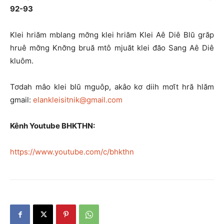
92-93
Klei hriăm mblang mơ̆ng klei hriăm Klei Aê Diê Blŭ grăp
hruê mơ̆ng Knơ̆ng bruă mtô mjuăt klei đăo Sang Aê Diê
kluôm.
Tơdah mâo klei blŭ mguôp, akâo kơ diih mơĭt hră hlăm
gmail:
elankleisitnik@gmail.com
Kênh Youtube BHKTHN:
https://www.youtube.com/c/bhkthn