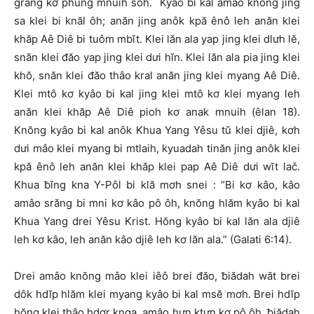
grăng kơ phung mnuih soh. Kyâo bi kal amâo knŏng jing
sa klei bi knăl ôh; anăn jing anôk kpă ênô leh anăn klei
khăp Aê Diê bi tuôm mbĭt. Klei lăn ala yap jing klei dlưh lĕ,
snăn klei đăo yap jing klei dưi hĭn. Klei lăn ala pia jing klei
khŏ, snăn klei đăo thâo kral anăn jing klei myang Aê Diê.
Klei mtô kơ kyâo bi kal jing klei mtô kơ klei myang leh
anăn klei khăp Aê Diê pioh kơ anak mnuih (êlan 18).
Knŏng kyâo bi kal anôk Khua Yang Yêsu tŭ klei djiê, kơh
dưi mâo klei myang bi mtlaih, kyuadah tinăn jing anôk klei
kpă ênô leh anăn klei khăp klei pap Aê Diê dưi wĭt lač.
Khua ƀĭng kna Y-Pôl bi klă mơh snei : “Bi kơ kâo, kâo
amâo srăng bi mni kơ kâo pô ôh, knŏng hlăm kyâo bi kal
Khua Yang drei Yêsu Krist. Hŏng kyâo bi kal lăn ala djiê
leh kơ kâo, leh anăn kâo djiê leh kơ lăn ala.” (Galati 6:14).
Drei amâo knŏng mâo klei iêô brei đăo, ƀiădah wăt brei
dôk hdĭp hlăm klei myang kyâo bi kal msĕ mơh. Brei hdĭp
hŏng klei thâo hdơr knga, amâo hưn ktưn kơ pô ôh, ƀiădah