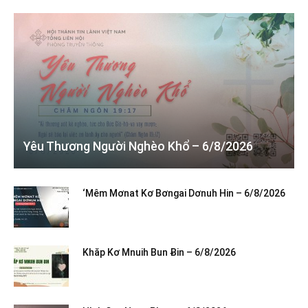
Yêu Thương Người Nghèo Khổ – 6/8/2026
‘Mêm Mơnat Kơ Bơngai Dơnuh Hin – 6/8/2026
Khăp Kơ Mnuih Bun Ƀin – 6/8/2026