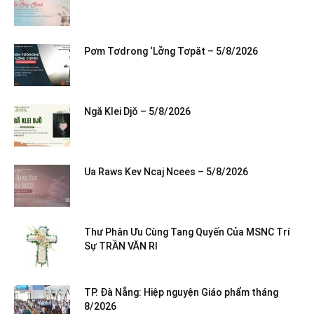
Pơm Tơdrong ‘Lơ̆ng Tơpăt – 5/8/2026
Ngă Klei Djŏ – 5/8/2026
Ua Raws Kev Ncaj Ncees – 5/8/2026
Thư Phân Ưu Cùng Tang Quyến Của MSNC Trí
Sự TRẦN VĂN RI
TP. Đà Nẵng: Hiệp nguyện Giáo phẩm tháng
8/2026