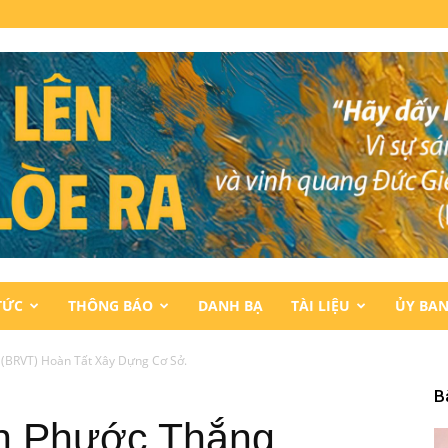
TỨC
THÔNG BÁO
DANH BẠ
TÀI LIỆU
ỦY BA
(BRVT) Hoàn Tất Xây Dựng Cơ Sở.
B
h Phước Thắng