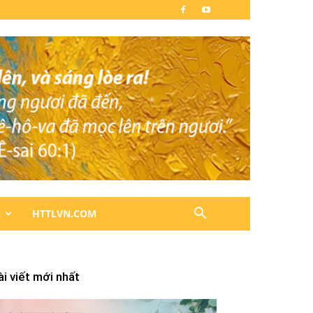
N
HTTLVN.COM
ài viết mới nhất