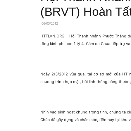
Lành
(BRVT) Hoàn Tấ
Việt
06/03/2012
Nam
HTTLVN.ORG – Hội Thánh nhánh Phước Thắng đã h
tổng kinh phí hơn 1 tỷ 4. Cám ơn Chúa tiếp trợ v
Ngày 2/3/2012 vừa qua, tại cơ sở mới của HT 
chương trình họp mặt, bồi linh thông công thường
Nhìn vào sinh hoạt chung trong tỉnh, chúng ta cù
Chúa đã gây dựng và chăm sóc, đến nay tại khu 