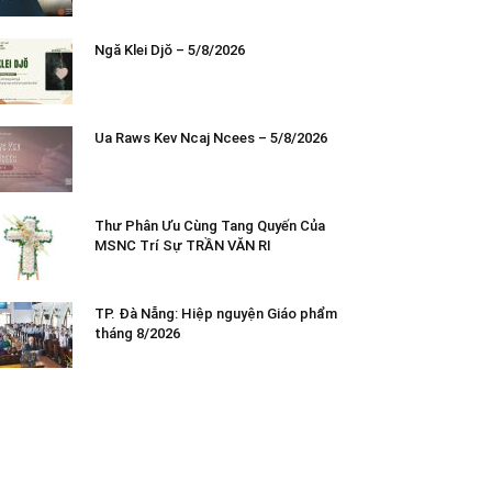
Ngă Klei Djŏ – 5/8/2026
Ua Raws Kev Ncaj Ncees – 5/8/2026
Thư Phân Ưu Cùng Tang Quyến Của
MSNC Trí Sự TRẦN VĂN RI
TP. Đà Nẵng: Hiệp nguyện Giáo phẩm
tháng 8/2026