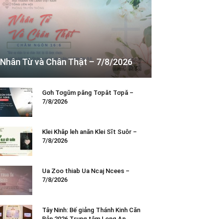
Nhân Từ và Chân Thật – 7/8/2026
Gơh Tơgŭm păng Tơpăt Tơpă –
7/8/2026
Klei Khăp leh anăn Klei Sĭt Suôr –
7/8/2026
Ua Zoo thiab Ua Ncaj Ncees –
7/8/2026
Tây Ninh: Bế giảng Thánh Kinh Căn
Bản 2026 Trung tâm Long An