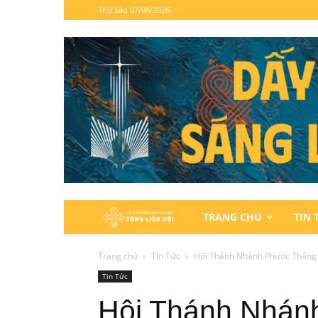
Thứ Sáu 07/08/2026
Hội
TRANG CHỦ
TIN 
Thánh
Trang chủ
Tin Tức
Hội Thánh Nhánh Phước Thắng 
Tin Tức
Tin
Hội Thánh Nhán