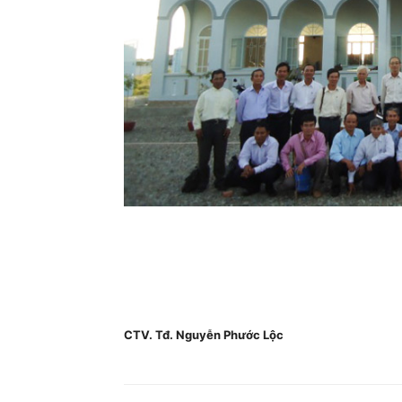
CTV. Tđ. Nguyễn Phước Lộc