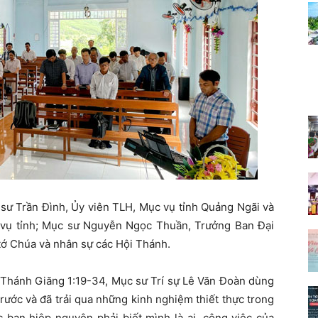
ư Trần Đình, Ủy viên TLH, Mục vụ tỉnh Quảng Ngãi và
ục vụ tỉnh; Mục sư Nguyễn Ngọc Thuần, Trưởng Ban Đại
 tớ Chúa và nhân sự các Hội Thánh.
h Thánh Giăng 1:19-34, Mục sư Trí sự Lê Văn Đoàn dùng
trước và đã trải qua những kinh nghiệm thiết thực trong
 ban hiệp nguyện phải biết mình là ai, công việc của