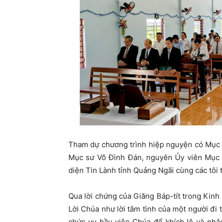
Tham dự chương trình hiệp nguyện có Mục s
Mục sư Võ Đình Đán, nguyên Ủy viên M
diện Tin Lành tỉnh Quảng Ngãi cùng các tôi
Qua lời chứng của Giăng Báp-tít trong Kin
Lời Chúa như lời tâm tình của một người đi 
chức vụ hầu việc Chúa để khích lệ và nhắc