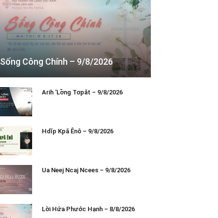
Sống Công Chính – 9/8/2026
Arih ‘Lơ̆ng Tơpăt – 9/8/2026
Hdĭp Kpă Ênô – 9/8/2026
Ua Neej Ncaj Ncees – 9/8/2026
Lời Hứa Phước Hạnh – 8/8/2026