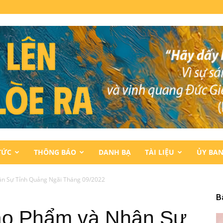
TỨC
THÔNG BÁO
DANH BẠ
TÀI LIỆU
ỦY BA
n Sự Tỉnh Quảng Ngãi Tháng 09/2022
B
áo Phẩm và Nhân Sự