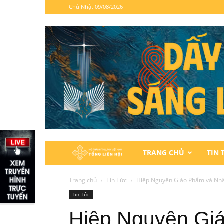
Chủ Nhật 09/08/2026
Hội
TRANG CHỦ
TIN 
Thánh
Trang chủ
Tin Tức
Hiệp Nguyện Giáo Phẩm và Nhâ
Tin Tức
Tin
Hiệp Nguyện Gi