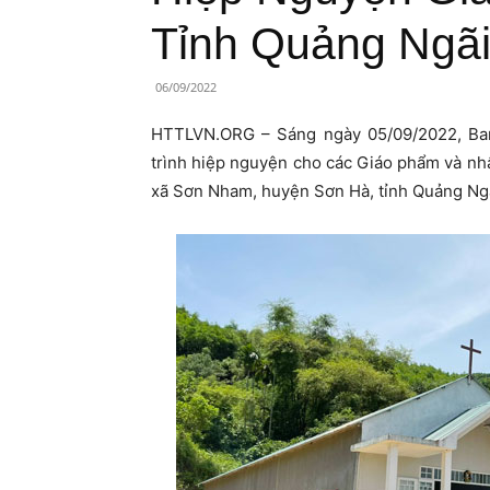
Lành
Tỉnh Quảng Ngãi
Việt
06/09/2022
Nam
HTTLVN.ORG – Sáng ngày 05/09/2022, Ban
trình hiệp nguyện cho các Giáo phẩm và nhâ
xã Sơn Nham, huyện Sơn Hà, tỉnh Quảng Ngã