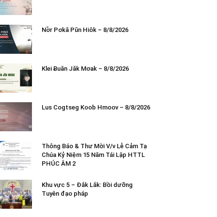
Nơ̆r Pơkă Pŭn Hiôk – 8/8/2026
Klei Ƀuăn Jăk Mơak – 8/8/2026
Lus Cogtseg Koob Hmoov – 8/8/2026
Thông Báo & Thư Mời V/v Lễ Cảm Tạ
Chúa Kỷ Niệm 15 Năm Tái Lập HTTL
PHÚC ÂM 2
Khu vực 5 – Đắk Lắk: Bồi dưỡng
Tuyên đạo pháp