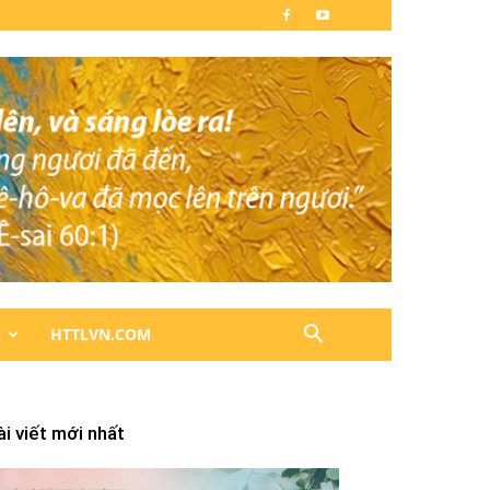
N
HTTLVN.COM
ài viết mới nhất