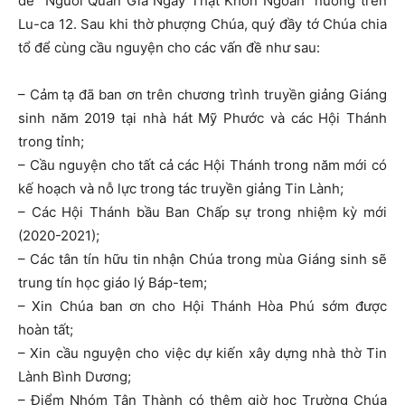
đề “Người Quản Gia Ngay Thật Khôn Ngoan” nương trên
Lu-ca 12. Sau khi thờ phượng Chúa, quý đầy tớ Chúa chia
tổ để cùng cầu nguyện cho các vấn đề như sau:
– Cảm tạ đã ban ơn trên chương trình truyền giảng Giáng
sinh năm 2019 tại nhà hát Mỹ Phước và các Hội Thánh
trong tỉnh;
– Cầu nguyện cho tất cả các Hội Thánh trong năm mới có
kế hoạch và nỗ lực trong tác truyền giảng Tin Lành;
– Các Hội Thánh bầu Ban Chấp sự trong nhiệm kỳ mới
(2020-2021);
– Các tân tín hữu tin nhận Chúa trong mùa Giáng sinh sẽ
trung tín học giáo lý Báp-tem;
– Xin Chúa ban ơn cho Hội Thánh Hòa Phú sớm được
hoàn tất;
– Xin cầu nguyện cho việc dự kiến xây dựng nhà thờ Tin
Lành Bình Dương;
– Điểm Nhóm Tân Thành có thêm giờ học Trường Chúa