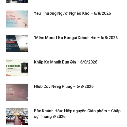
Yêu Thương Người Nghèo Khổ – 6/8/2026
‘Mêm Mơnat Kơ Bơngai Dơnuh Hin – 6/8/2026
Khăp Kơ Mnuih Bun Ƀin – 6/8/2026
Hlub Cov Neeg Pluag – 6/8/2026
Bắc Khánh Hòa: Hiệp nguyện Giáo phẩm – Chấp
sự Tháng 8/2026