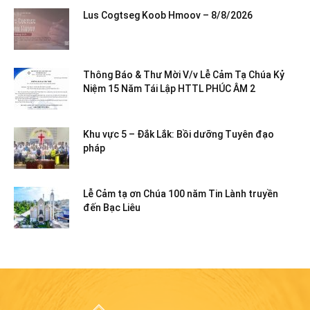
Lus Cogtseg Koob Hmoov – 8/8/2026
Thông Báo & Thư Mời V/v Lễ Cảm Tạ Chúa Kỷ
Niệm 15 Năm Tái Lập HTTL PHÚC ÂM 2
Khu vực 5 – Đắk Lắk: Bồi dưỡng Tuyên đạo
pháp
Lễ Cảm tạ ơn Chúa 100 năm Tin Lành truyền
đến Bạc Liêu