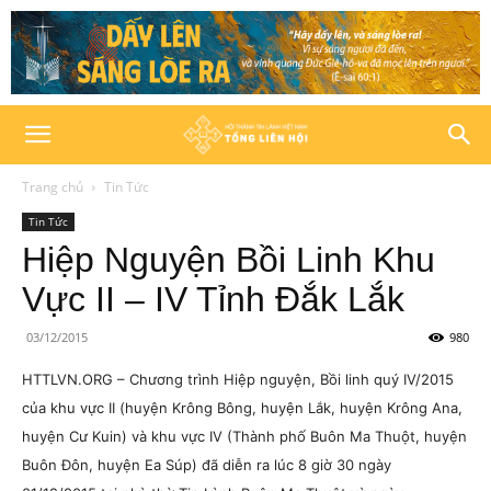
Trang chủ
Tin Tức
Tin Tức
Hiệp Nguyện Bồi Linh Khu
Vực II – IV Tỉnh Đắk Lắk
03/12/2015
980
HTTLVN.ORG – Chương trình Hiệp nguyện, Bồi linh quý IV/2015
của khu vực II (huyện Krông Bông, huyện Lắk, huyện Krông Ana,
huyện Cư Kuin) và khu vực IV (Thành phố Buôn Ma Thuột, huyện
Buôn Đôn, huyện Ea Súp) đã diễn ra lúc 8 giờ 30 ngày