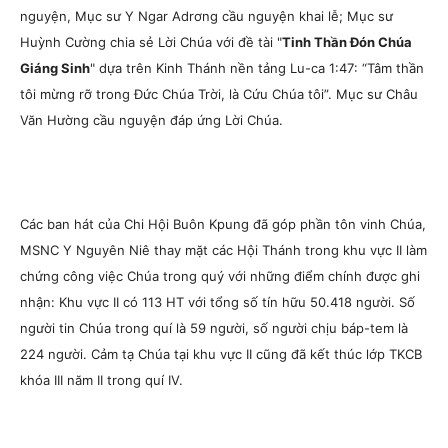
nguyện, Mục sư Y Ngar Adrơng cầu nguyện khai lễ; Mục sư
Huỳnh Cường chia sẻ Lời Chúa với đề tài "
Tinh Thần Đón Chúa
Giáng Sinh
" dựa trên Kinh Thánh nền tảng Lu-ca 1:47: “Tâm thần
tôi mừng rỡ trong Đức Chúa Trời, là Cứu Chúa tôi”. Mục sư Châu
Văn Hường cầu nguyện đáp ứng Lời Chúa.
Các ban hát của Chi Hội Buôn Kpung đã góp phần tôn vinh Chúa,
MSNC Y Nguyên Niê thay mặt các Hội Thánh trong khu vực II làm
chứng công việc Chúa trong quý với những điểm chính được ghi
nhận: Khu vực II có 113 HT với tổng số tín hữu 50.418 người. Số
người tin Chúa trong quí là 59 người, số người chịu báp-tem là
224 người. Cảm tạ Chúa tại khu vực II cũng đã kết thúc lớp TKCB
khóa III năm II trong quí IV.