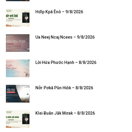
Hdĭp Kpă Ênô – 9/8/2026
Ua Neej Ncaj Ncees – 9/8/2026
Lời Hứa Phước Hạnh – 8/8/2026
Nơ̆r Pơkă Pŭn Hiôk – 8/8/2026
Klei Ƀuăn Jăk Mơak – 8/8/2026