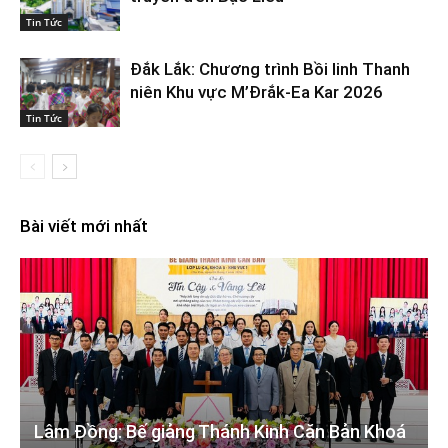
Tin Tức
Đắk Lắk: Chương trình Bồi linh Thanh
niên Khu vực M’Đrắk-Ea Kar 2026
Tin Tức
Bài viết mới nhất
Lâm Đồng: Bế giảng Thánh Kinh Căn Bản Khoá