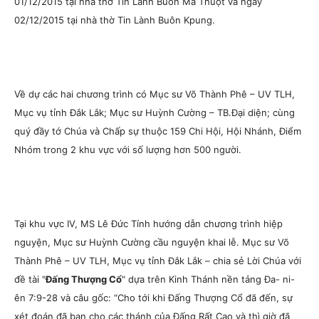
01/12/2015 tại nhà thờ Tin Lành Buôn Ma Thuột và ngày
02/12/2015 tại nhà thờ Tin Lành Buôn Kpung.
Về dự các hai chương trình có Mục sư Võ Thành Phê – UV TLH,
Mục vụ tỉnh Đắk Lắk; Mục sư Huỳnh Cường – TB.Đại diện; cùng
quý đầy tớ Chúa và Chấp sự thuộc 159 Chi Hội, Hội Nhánh, Điểm
Nhóm trong 2 khu vực với số lượng hơn 500 người.
Tại khu vực IV, MS Lê Đức Tính hướng dẫn chương trình hiệp
nguyện, Mục sư Huỳnh Cường cầu nguyện khai lễ. Mục sư Võ
Thành Phê – UV TLH, Mục vụ tỉnh Đắk Lắk – chia sẻ Lời Chúa với
đề tài "
Đấng Thượng Cổ
" dựa trên Kinh Thánh nền tảng Đa- ni-
ên 7:9-28 và câu gốc: “Cho tới khi Đấng Thượng Cổ đã đến, sự
xét đoán đã ban cho các thánh của Đấng Rất Cao và thì giờ đã