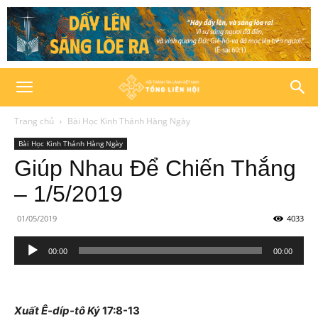
Trang chủ
Bài Học Kinh Thánh Hàng Ngày
Bài Học Kinh Thánh Hàng Ngày
Giúp Nhau Để Chiến Thắng
– 1/5/2019
01/05/2019
4033
Trình
00:00
00:00
phát
âm
thanh
Xuất Ê-díp-tô Ký
17:8-13