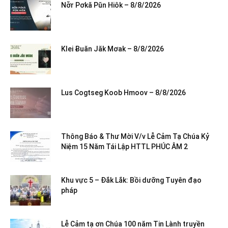
Nơ̆r Pơkă Pŭn Hiôk – 8/8/2026
Klei Ƀuăn Jăk Mơak – 8/8/2026
Lus Cogtseg Koob Hmoov – 8/8/2026
Thông Báo & Thư Mời V/v Lễ Cảm Tạ Chúa Kỷ
Niệm 15 Năm Tái Lập HTTL PHÚC ÂM 2
Khu vực 5 – Đắk Lắk: Bồi dưỡng Tuyên đạo
pháp
Lễ Cảm tạ ơn Chúa 100 năm Tin Lành truyền