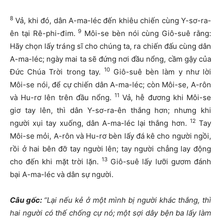
8
Vả, khi đó, dân A-ma-léc đến khiêu chiến cùng Y-sơ-ra-
9
ên tại Rê-phi-đim.
Môi-se bèn nói cùng Giô-suê rằng:
Hãy chọn lấy tráng sĩ cho chúng ta, ra chiến đấu cùng dân
A-ma-léc; ngày mai ta sẽ đứng nơi đầu nổng, cầm gậy của
10
Đức Chúa Trời trong tay.
Giô-suê bèn làm y như lời
Môi-se nói, để cự chiến dân A-ma-léc; còn Môi-se, A-rôn
11
và Hu-rơ lên trên đầu nổng.
Vả, hễ đương khi Môi-se
giơ tay lên, thì dân Y-sơ-ra-ên thắng hơn; nhưng khi
12
người xụi tay xuống, dân A-ma-léc lại thắng hơn.
Tay
Môi-se mỏi, A-rôn và Hu-rơ bèn lấy đá kê cho người ngồi,
rồi ở hai bên đỡ tay người lên; tay người chẳng lay động
13
cho đến khi mặt trời lặn.
Giô-suê lấy lưỡi gươm đánh
bại A-ma-léc và dân sự người.
Câu gốc:
“Lại nếu kẻ ở một mình bị người khác thắng, thì
hai người có thế chống cự nó; một sợi dây bện ba lấy làm