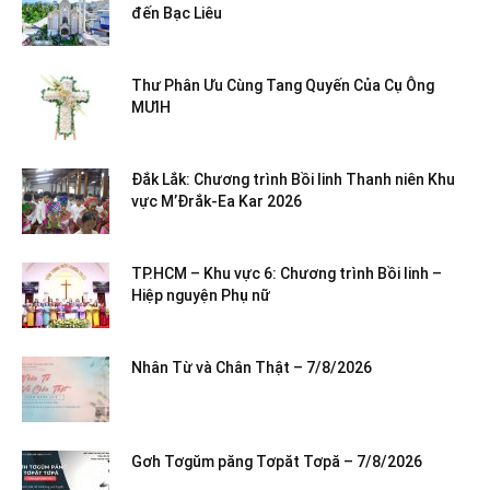
đến Bạc Liêu
Thư Phân Ưu Cùng Tang Quyến Của Cụ Ông
MƯIH
Đắk Lắk: Chương trình Bồi linh Thanh niên Khu
vực M’Đrắk-Ea Kar 2026
TP.HCM – Khu vực 6: Chương trình Bồi linh –
Hiệp nguyện Phụ nữ
Nhân Từ và Chân Thật – 7/8/2026
Gơh Tơgŭm păng Tơpăt Tơpă – 7/8/2026