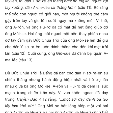
tay lên, thì dân Y-sơ-ra-ên thắng hơn; nhưng khi người xụi
tay xuống, dân A-ma-léc lại thắng hơn”
(câu 11). Rõ ràng
thể xác con người có giới hạn, một người không thể cầm
gậy trên tay và giơ lên suốt ngày mà không mỏi. Vì thế,
ông A-rôn, và ông Hu-rơ đã có mặt để hết lòng giúp đỡ
ông Môi-se. Hai ông mỗi người một bên thay phiên nhau
đỡ tay cầm gậy Đức Chúa Trời của ông Môi-se lên để giữ
cho dân Y-sơ-ra-ên luôn đánh thắng cho đến khi mặt trời
lặn (câu 12). Cuối cùng, ông Giô-suê đã đánh bại quân A-
ma-léc (câu 13).
Dù Đức Chúa Trời là Đấng đã ban cho dân Y-sơ-ra-ên sự
chiến thắng nhưng hành động hiệp nhất và hỗ trợ lẫn
nhau giữa ba ông Môi-se, A-rôn và Hu-rơ đã đem lại sức
mạnh trong chiến trận này. Vị vua khôn ngoan đã dạy
trong
Truyền Đạo
4:12 rằng:
“…một sợi dây đánh ba tao
lấy làm khó đứt.”
Ông Môi-se hết lòng hiệp một với hai
ông A-rôn và Hu-rơ; và hai ông A-rôn và Hu-rơ cũng hết