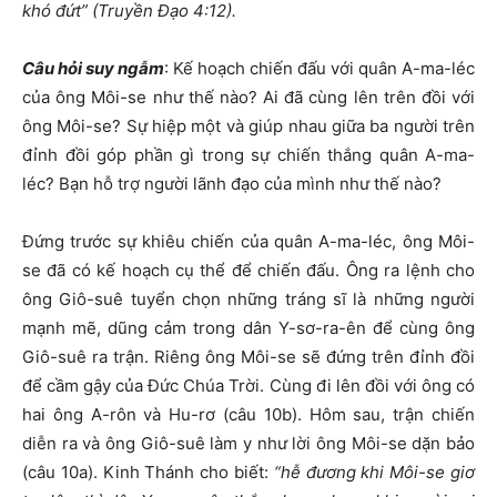
khó đứt” (Truyền Đạo 4:12).
Câu hỏi suy ngẫm
: Kế hoạch chiến đấu với quân A-ma-léc
của ông Môi-se như thế nào? Ai đã cùng lên trên đồi với
ông Môi-se? Sự hiệp một và giúp nhau giữa ba người trên
đỉnh đồi góp phần gì trong sự chiến thắng quân A-ma-
léc? Bạn hỗ trợ người lãnh đạo của mình như thế nào?
Đứng trước sự khiêu chiến của quân A-ma-léc, ông Môi-
se đã có kế hoạch cụ thể để chiến đấu. Ông ra lệnh cho
ông Giô-suê tuyển chọn những tráng sĩ là những người
mạnh mẽ, dũng cảm trong dân Y-sơ-ra-ên để cùng ông
Giô-suê ra trận. Riêng ông Môi-se sẽ đứng trên đỉnh đồi
để cầm gậy của Đức Chúa Trời. Cùng đi lên đồi với ông có
hai ông A-rôn và Hu-rơ (câu 10b). Hôm sau, trận chiến
diễn ra và ông Giô-suê làm y như lời ông Môi-se dặn bảo
(câu 10a). Kinh Thánh cho biết:
“hễ đương khi Môi-se giơ