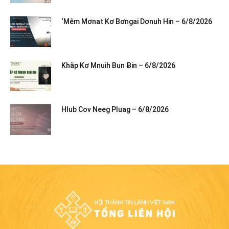
‘Mêm Mơnat Kơ Bơngai Dơnuh Hin – 6/8/2026
Khăp Kơ Mnuih Bun Ƀin – 6/8/2026
Hlub Cov Neeg Pluag – 6/8/2026