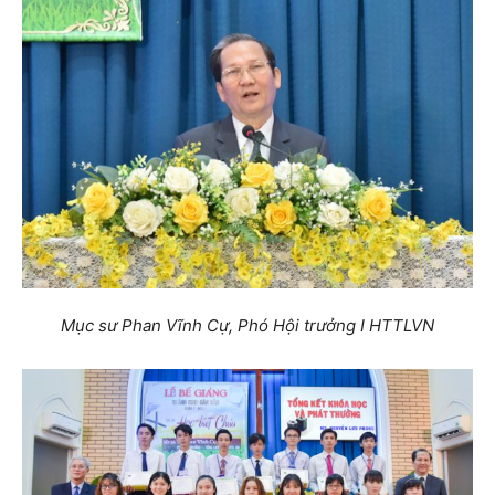
Mục sư Phan Vĩnh Cự, Phó Hội trưởng I HTTLVN