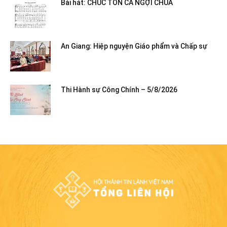
Bài hát: CHÚC TÔN CA NGỢI CHÚA
An Giang: Hiệp nguyện Giáo phẩm và Chấp sự
Thi Hành sự Công Chính – 5/8/2026