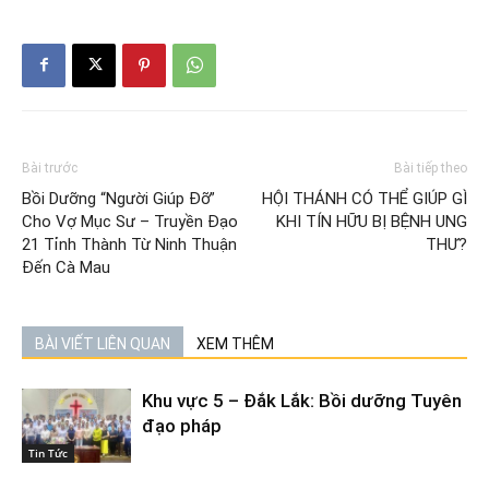
Bài trước
Bài tiếp theo
Bồi Dưỡng “Người Giúp Đỡ”
HỘI THÁNH CÓ THỂ GIÚP GÌ
Cho Vợ Mục Sư – Truyền Đạo
KHI TÍN HỮU BỊ BỆNH UNG
21 Tỉnh Thành Từ Ninh Thuận
THƯ?
Đến Cà Mau
BÀI VIẾT LIÊN QUAN
XEM THÊM
Khu vực 5 – Đắk Lắk: Bồi dưỡng Tuyên
đạo pháp
Tin Tức