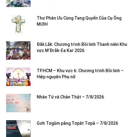
Thư Phân Ưu Cùng Tang Quyến Của Cụ Ông
MƯIH
Đắk Lắk: Chương trình Bồi linh Thanh niên Khu
vực M’Đrắk-Ea Kar 2026
TP.HCM – Khu vực 6: Chương trình Bồi linh –
Hiệp nguyện Phụ nữ
Nhân Từ và Chân Thật – 7/8/2026
Gơh Tơgŭm păng Tơpăt Tơpă – 7/8/2026