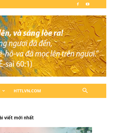
N
HTTLVN.COM
ài viết mới nhất