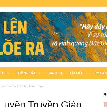
TỨC
THÔNG BÁO
DANH BẠ
TÀI LIỆU
ỦY BA
iáo Cho Các Hội Thánh Và Điểm...
B
Luyện Truyền Giáo