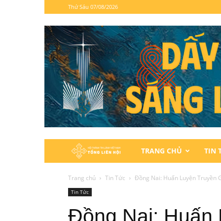
Thứ Sáu 07/08/2026
Hội
TRANG CHỦ
TIN 
Thánh
Trang chủ
Tin Tức
Đồng Nai: Huấn Luyện Truyền G
Tin Tức
Tin
Đồng Nai: Huấn 