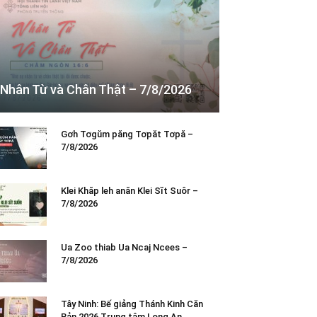
Nhân Từ và Chân Thật – 7/8/2026
Gơh Tơgŭm păng Tơpăt Tơpă –
7/8/2026
Klei Khăp leh anăn Klei Sĭt Suôr –
7/8/2026
Ua Zoo thiab Ua Ncaj Ncees –
7/8/2026
Tây Ninh: Bế giảng Thánh Kinh Căn
Bản 2026 Trung tâm Long An