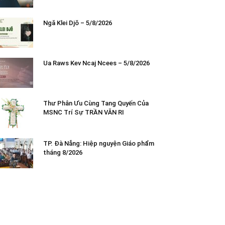
Ngă Klei Djŏ – 5/8/2026
Ua Raws Kev Ncaj Ncees – 5/8/2026
Thư Phân Ưu Cùng Tang Quyến Của
MSNC Trí Sự TRẦN VĂN RI
TP. Đà Nẵng: Hiệp nguyện Giáo phẩm
tháng 8/2026