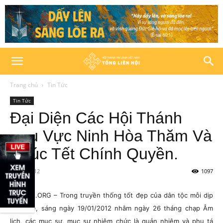
Trang chủ
Tin Tức
Tin Tức
Đại Diện Các Hội Thánh
Khu Vực Ninh Hòa Thăm Và
Chúc Tết Chính Quyền.
30/01/2012
1097
HTTLVN.ORG – Trong truyền thống tốt đẹp của dân tộc mỗi dịp
Xuân về, sáng ngày 19/01/2012 nhằm ngày 26 tháng chạp Âm
lịch, các mục sư, mục sư nhiệm chức là quản nhiệm và phụ tá