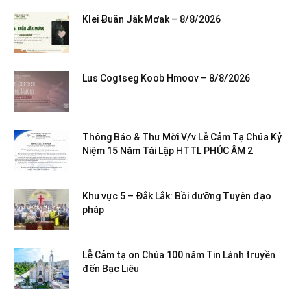
Klei Ƀuăn Jăk Mơak – 8/8/2026
Lus Cogtseg Koob Hmoov – 8/8/2026
Thông Báo & Thư Mời V/v Lễ Cảm Tạ Chúa Kỷ
Niệm 15 Năm Tái Lập HTTL PHÚC ÂM 2
Khu vực 5 – Đắk Lắk: Bồi dưỡng Tuyên đạo
pháp
Lễ Cảm tạ ơn Chúa 100 năm Tin Lành truyền
đến Bạc Liêu