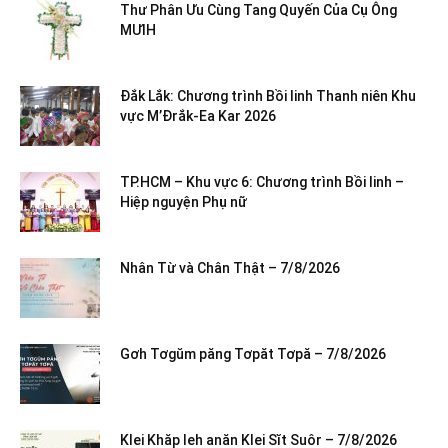
Thư Phân Ưu Cùng Tang Quyến Của Cụ Ông
MƯIH
Đắk Lắk: Chương trình Bồi linh Thanh niên Khu
vực M’Đrắk-Ea Kar 2026
TP.HCM – Khu vực 6: Chương trình Bồi linh –
Hiệp nguyện Phụ nữ
Nhân Từ và Chân Thật – 7/8/2026
Gơh Tơgŭm păng Tơpăt Tơpă – 7/8/2026
Klei Khăp leh anăn Klei Sĭt Suôr – 7/8/2026