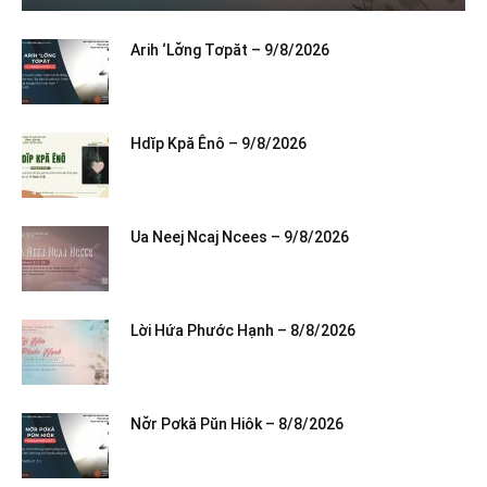
Arih ‘Lơ̆ng Tơpăt – 9/8/2026
Hdĭp Kpă Ênô – 9/8/2026
Ua Neej Ncaj Ncees – 9/8/2026
Lời Hứa Phước Hạnh – 8/8/2026
Nơ̆r Pơkă Pŭn Hiôk – 8/8/2026