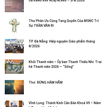
Ua Raws Kev Ncaj Ncees – 5/8/2026
Thư Phân Ưu Cùng Tang Quyến Của MSNC Trí
Sự TRẦN VĂN RI
TP. Đà Nẵng: Hiệp nguyện Giáo phẩm tháng
8/2026
Khối Thanh niên – Ủy ban Thanh Thiếu Nhi: Trại
hè Thanh niên 2026 — “Sống”
Thơ: ĐỪNG HÂM HẨM
Vĩnh Long: Thánh Kinh Căn Bản Khoá VII – Năm