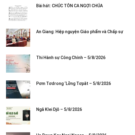
Bài hát: CHÚC TÔN CA NGỢI CHÚA
An Giang: Hiệp nguyện Giáo phẩm và Chấp sự
Thi Hành sự Công Chính – 5/8/2026
Pơm Tơdrong ‘Lơ̆ng Tơpăt – 5/8/2026
Ngă Klei Djŏ – 5/8/2026