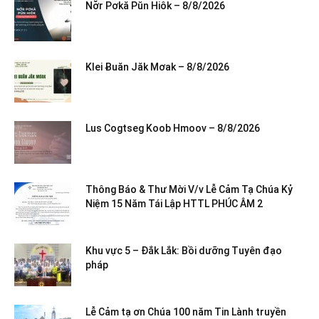
Nơ̆r Pơkă Pŭn Hiôk – 8/8/2026
Klei Ƀuăn Jăk Mơak – 8/8/2026
Lus Cogtseg Koob Hmoov – 8/8/2026
Thông Báo & Thư Mời V/v Lễ Cảm Tạ Chúa Kỷ
Niệm 15 Năm Tái Lập HTTL PHÚC ÂM 2
Khu vực 5 – Đắk Lắk: Bồi dưỡng Tuyên đạo
pháp
Lễ Cảm tạ ơn Chúa 100 năm Tin Lành truyền