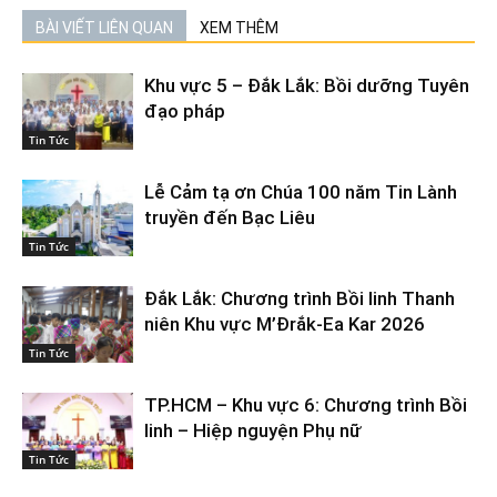
BÀI VIẾT LIÊN QUAN
XEM THÊM
Khu vực 5 – Đắk Lắk: Bồi dưỡng Tuyên
đạo pháp
Tin Tức
Lễ Cảm tạ ơn Chúa 100 năm Tin Lành
truyền đến Bạc Liêu
Tin Tức
Đắk Lắk: Chương trình Bồi linh Thanh
niên Khu vực M’Đrắk-Ea Kar 2026
Tin Tức
TP.HCM – Khu vực 6: Chương trình Bồi
linh – Hiệp nguyện Phụ nữ
Tin Tức