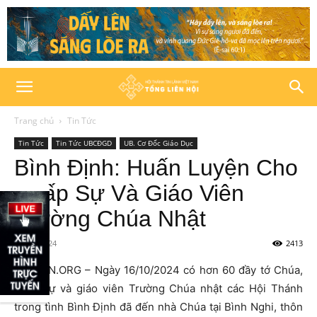
Trang chủ
Tin Tức
Tin Tức
Tin Tức UBCĐGD
UB. Cơ Đốc Giáo Dục
Bình Định: Huấn Luyện Cho
Chấp Sự Và Giáo Viên
Trường Chúa Nhật
17/10/2024
2413
HTTLVN.ORG – Ngày 16/10/2024 có hơn 60 đầy tớ Chúa,
chấp sự và giáo viên Trường Chúa nhật các Hội Thánh
trong tình Bình Định đã đến nhà Chúa tại Bình Nghi, thôn