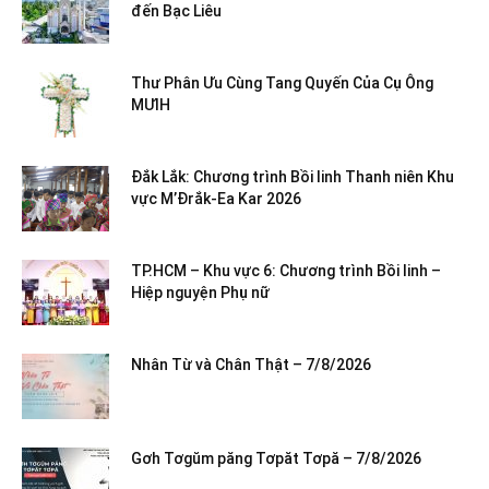
đến Bạc Liêu
Thư Phân Ưu Cùng Tang Quyến Của Cụ Ông
MƯIH
Đắk Lắk: Chương trình Bồi linh Thanh niên Khu
vực M’Đrắk-Ea Kar 2026
TP.HCM – Khu vực 6: Chương trình Bồi linh –
Hiệp nguyện Phụ nữ
Nhân Từ và Chân Thật – 7/8/2026
Gơh Tơgŭm păng Tơpăt Tơpă – 7/8/2026