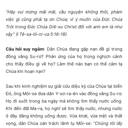
“
Hãy vui mừng mãi mãi,
cầu nguyện không thôi,
phàm
việc gì cũng phải tạ ơn Chúa; vì ý muốn của Đức Chúa
Trời trong Đức Chúa Giê-xu Christ đối với anh em là như
vậy
” (I Tê-sa-lô-ni-ca 5:16-18).
Câu hỏi suy ngẫm
: Dân Chúa đang gặp nan đề gì trong
đồng vắng Su-rơ? Phản ứng của họ trong nghịch cảnh
cho thấy điều gì về họ? Làm thế nào bạn có thể cảm tạ
Chúa khi hoạn nạn?
Sau khi kinh nghiệm sự giải cứu diệu kỳ của Chúa tại biển
Đỏ, ông Môi-se đưa dân Y-sơ-ra-ên vào đồng vắng Su-rơ.
Họ đi suốt trong ba ngày mà không tìm thấy nước uống.
Khi đến đất Ma-ra, họ nghĩ sẽ tìm thấy nước, nhưng nước
ở đây đắng không uống được. Vừa khát, vừa mệt và thất
vọng, dân Chúa oán trách lãnh tụ Môi-se:
“Chúng tôi lấy