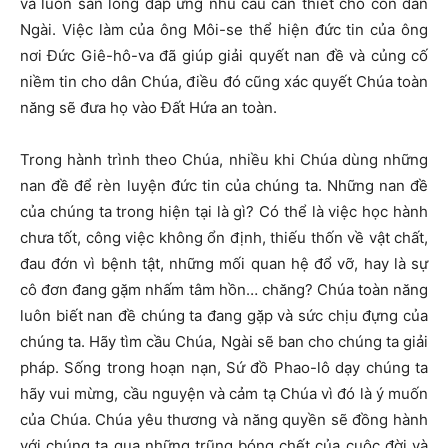
và luôn sẵn lòng đáp ứng nhu cầu cần thiết cho con dân
Ngài. Việc làm của ông Môi-se thể hiện đức tin của ông
nơi Đức Giê-hô-va đã giúp giải quyết nan đề và củng cố
niềm tin cho dân Chúa, điều đó cũng xác quyết Chúa toàn
năng sẽ đưa họ vào Đất Hứa an toàn.
Trong hành trình theo Chúa, nhiều khi Chúa dùng những
nan đề để rèn luyện đức tin của chúng ta. Những nan đề
của chúng ta trong hiện tại là gì? Có thể là việc học hành
chưa tốt, công việc không ổn định, thiếu thốn về vật chất,
đau đớn vì bệnh tật, những mối quan hệ đổ vỡ, hay là sự
cô đơn đang gặm nhấm tâm hồn… chăng? Chúa toàn năng
luôn biết nan đề chúng ta đang gặp và sức chịu đựng của
chúng ta. Hãy tìm cầu Chúa, Ngài sẽ ban cho chúng ta giải
pháp. Sống trong hoạn nạn, Sứ đồ Phao-lô dạy chúng ta
hãy vui mừng, cầu nguyện và cảm tạ Chúa vì đó là ý muốn
của Chúa. Chúa yêu thương và năng quyền sẽ đồng hành
với chúng ta qua những trũng bóng chết của cuộc đời và