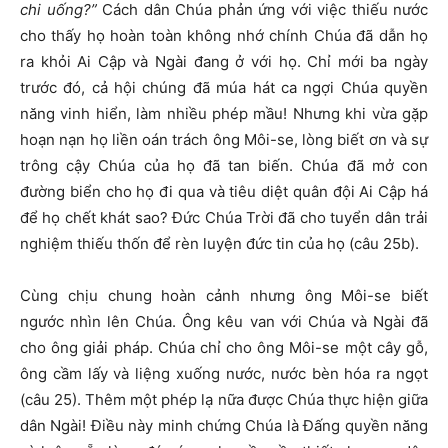
chi uống?”
Cách dân Chúa phản ứng với việc thiếu nước
cho thấy họ hoàn toàn không nhớ chính Chúa đã dẫn họ
ra khỏi Ai Cập và Ngài đang ở với họ. Chỉ mới ba ngày
trước đó, cả hội chúng đã múa hát ca ngợi Chúa quyền
năng vinh hiển, làm nhiều phép mầu! Nhưng khi vừa gặp
hoạn nạn họ liền oán trách ông Môi-se, lòng biết ơn và sự
trông cậy Chúa của họ đã tan biến. Chúa đã mở con
đường biển cho họ đi qua và tiêu diệt quân đội Ai Cập há
để họ chết khát sao? Đức Chúa Trời đã cho tuyển dân trải
nghiệm thiếu thốn để rèn luyện đức tin của họ (câu 25b).
Cùng chịu chung hoàn cảnh nhưng ông Môi-se biết
ngước nhìn lên Chúa. Ông kêu van với Chúa và Ngài đã
cho ông giải pháp. Chúa chỉ cho ông Môi-se một cây gỗ,
ông cầm lấy và liệng xuống nước, nước bèn hóa ra ngọt
(câu 25). Thêm một phép lạ nữa được Chúa thực hiện giữa
dân Ngài! Điều này minh chứng Chúa là Đấng quyền năng