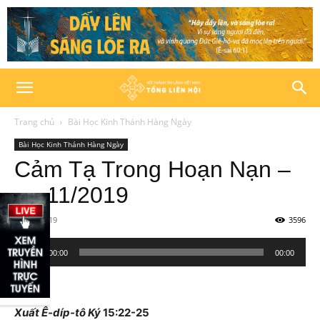
Trang chủ
Bài Học Kinh Thánh Hàng Ngày
Bài Học Kinh Thánh Hàng Ngày
Cảm Tạ Trong Hoạn Nạn –
28/11/2019
28/11/2019
3596
Trình
00:00
00:00
phát
âm
thanh
Xuất Ê-díp-tô Ký
15:22-25