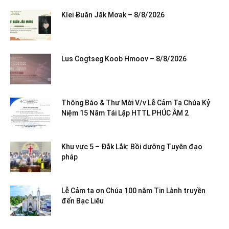
Klei Ƀuăn Jăk Mơak – 8/8/2026
Lus Cogtseg Koob Hmoov – 8/8/2026
Thông Báo & Thư Mời V/v Lễ Cảm Tạ Chúa Kỷ
Niệm 15 Năm Tái Lập HTTL PHÚC ÂM 2
Khu vực 5 – Đắk Lắk: Bồi dưỡng Tuyên đạo
pháp
Lễ Cảm tạ ơn Chúa 100 năm Tin Lành truyền
đến Bạc Liêu