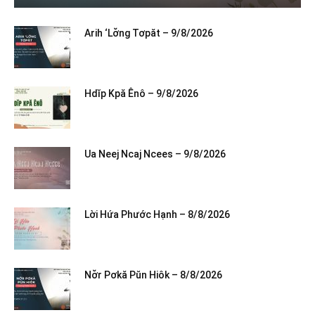
Arih ‘Lơ̆ng Tơpăt – 9/8/2026
Hdĭp Kpă Ênô – 9/8/2026
Ua Neej Ncaj Ncees – 9/8/2026
Lời Hứa Phước Hạnh – 8/8/2026
Nơ̆r Pơkă Pŭn Hiôk – 8/8/2026