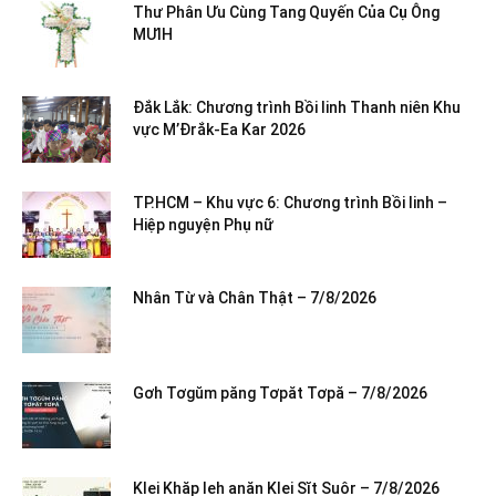
Thư Phân Ưu Cùng Tang Quyến Của Cụ Ông
MƯIH
Đắk Lắk: Chương trình Bồi linh Thanh niên Khu
vực M’Đrắk-Ea Kar 2026
TP.HCM – Khu vực 6: Chương trình Bồi linh –
Hiệp nguyện Phụ nữ
Nhân Từ và Chân Thật – 7/8/2026
Gơh Tơgŭm păng Tơpăt Tơpă – 7/8/2026
Klei Khăp leh anăn Klei Sĭt Suôr – 7/8/2026