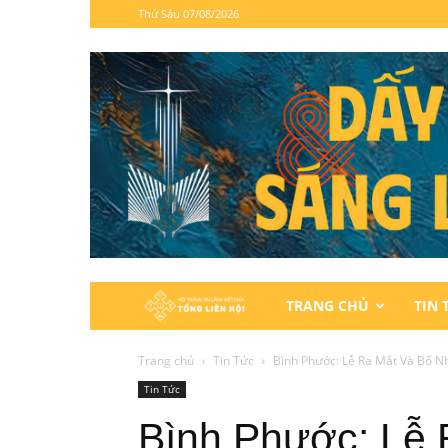
Thứ Sáu 07/08/2026
Hội
TRANG CHỦ
TIN 
Thánh
Trang chủ
Tin Tức
Bình Phước: Lễ Ra Mắt Và Bổ N
Tin Tức
Tin
Bình Phước: Lễ