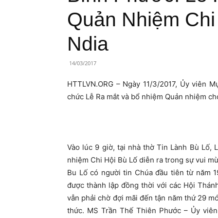
Lành
Quản Nhiệm Chi 
Việt
Ndia
Nam
14/03/2017
HTTLVN.ORG – Ngày 11/3/2017, Ủy viên Mục
chức Lễ Ra mắt và bổ nhiệm Quản nhiệm cho 
Vào lúc 9 giờ, tại nhà thờ Tin Lành Bù Lố
nhiệm Chi Hội Bù Lố diễn ra trong sự vui m
Bu Lố có người tin Chúa đầu tiên từ năm 
được thành lập đồng thời với các Hội Thánh
vẫn phải chờ đợi mãi đến tận năm thứ 29 m
thức. MS Trần Thế Thiên Phước – Ủy viên 