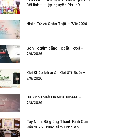
Bồi linh – Hiệp nguyện Phụ nữ
Nhân Từ và Chân Thật – 7/8/2026
Gơh Tơgŭm păng Tơpăt Tơpă –
7/8/2026
Klei Khăp leh anăn Klei Sĭt Suôr –
7/8/2026
Ua Zoo thiab Ua Ncaj Ncees –
7/8/2026
Tây Ninh: Bế giảng Thánh Kinh Căn
Bản 2026 Trung tâm Long An