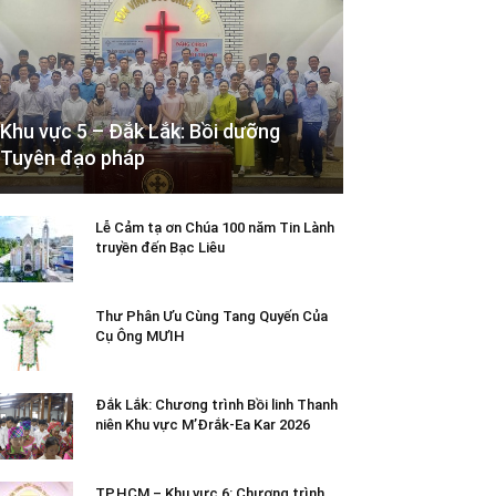
Khu vực 5 – Đắk Lắk: Bồi dưỡng
Tuyên đạo pháp
Lễ Cảm tạ ơn Chúa 100 năm Tin Lành
truyền đến Bạc Liêu
Thư Phân Ưu Cùng Tang Quyến Của
Cụ Ông MƯIH
Đắk Lắk: Chương trình Bồi linh Thanh
niên Khu vực M’Đrắk-Ea Kar 2026
TP.HCM – Khu vực 6: Chương trình