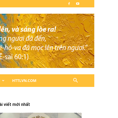
N
HTTLVN.COM
ài viết mới nhất