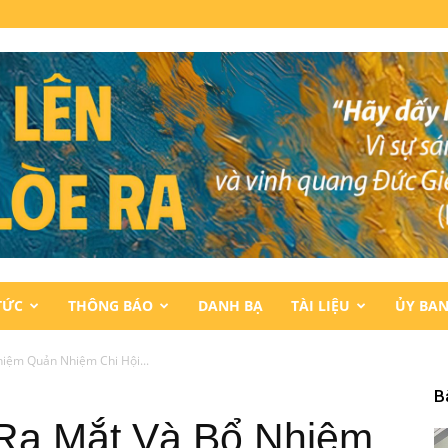
TỨC
THÔNG BÁO
DANH BẠ
TÀI LIỆU
ỦY BA
hiệm Quản Nhiệm Chi Hội...
B
 Ra Mắt Và Bổ Nhiệm