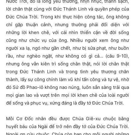
Nước Trời, đó là lòng yêu thương, nhịn nhục, thanh sạch,
lời chân thật cùng với Đức Thánh Linh và quyền phép của
Đức Chúa Trời. Trong khi thực hiện công tác, ông không
chỉ gặp thuận cảnh, nhưng thường phải đối diện với
những lời khen chê, với cái nhìn thiển cận về đời sống
cũng như chức vụ của ông. Nhiều người xem ông như
người xa lạ, ngó như gần chết, như bị sửa phạt, như buồn
rầu, như nghèo ngặt, như không có gì cả… (câu 9-10),
nhưng ông vẫn kiên trì sống chân thật, nói lời chân thật
trong Đức Thánh Linh và trong tình yêu thương chân
thành, lấy sự công chính làm vũ khí tấn công và tự vệ, nhờ
đó Sứ đồ Phao-lô không nao núng, luôn sẵn sàng trải qua
mọi gian lao và vượt trên mọi lời khen chê của loài người
để sống và phục vụ, xứng đáng là đầy tớ Đức Chúa Trời.
Mỗi Cơ Đốc nhân đều được Chúa Giê-xu chuộc bằng
huyết báu của Ngài để trở nên đầy tớ của Đức Chúa Trời.
Ngoài ơn cứu chuộc, Chúa còn ban cho mỗi người những