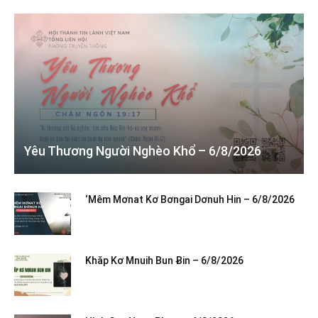
Yêu Thương Người Nghèo Khổ – 6/8/2026
‘Mêm Mơnat Kơ Bơngai Dơnuh Hin – 6/8/2026
Khăp Kơ Mnuih Bun Ƀin – 6/8/2026