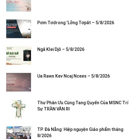
Pơm Tơdrong ‘Lơ̆ng Tơpăt – 5/8/2026
Ngă Klei Djŏ – 5/8/2026
Ua Raws Kev Ncaj Ncees – 5/8/2026
Thư Phân Ưu Cùng Tang Quyến Của MSNC Trí
Sự TRẦN VĂN RI
TP. Đà Nẵng: Hiệp nguyện Giáo phẩm tháng
8/2026