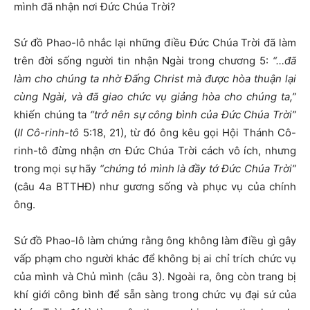
mình đã nhận nơi Đức Chúa Trời?
Sứ đồ Phao-lô nhắc lại những điều Đức Chúa Trời đã làm
trên đời sống người tin nhận Ngài trong chương 5:
“…đã
làm cho chúng ta nhờ Đấng Christ mà được hòa thuận lại
cùng Ngài, và đã giao chức vụ giảng hòa cho chúng ta,”
khiến chúng ta
“trở nên sự công bình của Đức Chúa Trời”
(
II Cô-rinh-tô
5:18, 21), từ đó ông kêu gọi Hội Thánh Cô-
rinh-tô đừng nhận ơn Đức Chúa Trời cách vô ích, nhưng
trong mọi sự hãy
“chứng tỏ mình là đầy tớ Đức Chúa Trời”
(câu 4a BTTHĐ) như gương sống và phục vụ của chính
ông.
Sứ đồ Phao-lô làm chứng rằng ông không làm điều gì gây
vấp phạm cho người khác để không bị ai chỉ trích chức vụ
của mình và Chủ mình (câu 3). Ngoài ra, ông còn trang bị
khí giới công bình để sẵn sàng trong chức vụ đại sứ của