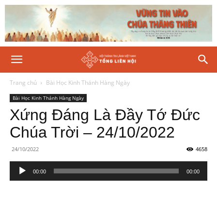
Trang chủ
Bài Học Kinh Thánh Hàng Ngày
Bài Học Kinh Thánh Hàng Ngày
Xứng Đáng Là Đầy Tớ Đức
Chúa Trời – 24/10/2022
24/10/2022
4658
Trình
00:00
00:00
phát
âm
thanh