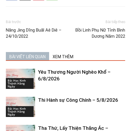
Bài trước
Bài tiếp theo
Năng Jing Dĭng Buăl Aê Diê –
Bồi Linh Phụ Nữ Tỉnh Bình
24/10/2022
Dương Năm 2022
BÀI VIẾT LIÊN QUAN
XEM THÊM
Yêu Thương Người Nghèo Khổ –
6/8/2026
Bài Học Kinh
Thánh Hàng
Ngày
Thi Hành sự Công Chính – 5/8/2026
Bài Học Kinh
Thánh Hàng
Ngày
Tha Thứ, Lấy Thiện Thắng Ác –