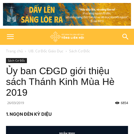
Trang chủ
UB. Cơ Đốc Giáo Dục
Sách Cơ Đốc
Sách Cơ Đốc
Ủy ban CĐGD giới thiệu
sách Thánh Kinh Mùa Hè
2019
26/03/2019
6854
1. NGỌN ĐÈN KỲ DIỆU