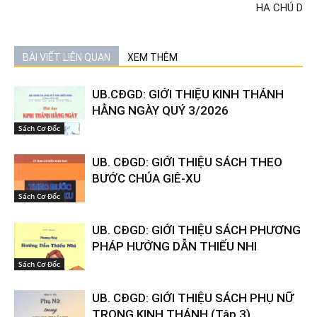
HA CHÚ D
BÀI VIẾT LIÊN QUAN
XEM THÊM
UB.CĐGD: GIỚI THIỆU KINH THÁNH
HẰNG NGÀY QUÝ 3/2026
Sách Cơ Đốc
UB. CĐGD: GIỚI THIỆU SÁCH THEO
BƯỚC CHÚA GIÊ-XU
Sách Cơ Đốc
UB. CĐGD: GIỚI THIỆU SÁCH PHƯƠNG
PHÁP HƯỚNG DẪN THIẾU NHI
Sách Cơ Đốc
UB. CĐGD: GIỚI THIỆU SÁCH PHỤ NỮ
TRONG KINH THÁNH (Tập 3)