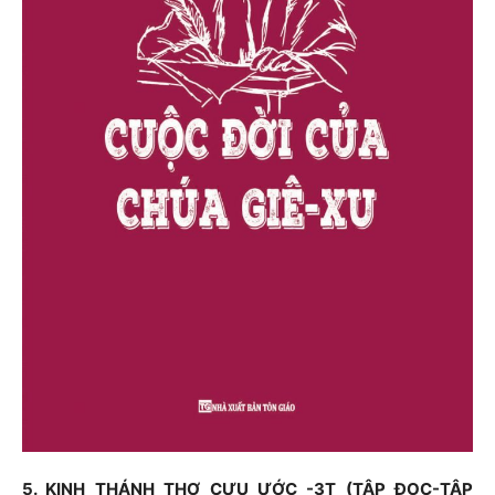
5. KINH THÁNH THƠ CỰU ƯỚC -3T (TẬP ĐỌC-TẬP