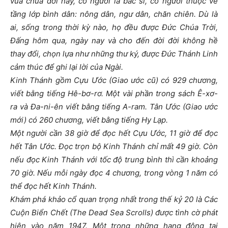
vua chúa đời này, có người là bác sĩ, có người thuộc về
tầng lớp bình dân: nông dân, ngư dân, chăn chiên. Dù là
ai, sống trong thời kỳ nào, họ đều được Đức Chúa Trời,
Đấng hôm qua, ngày nay và cho đến đời đời không hề
thay đổi, chọn lựa như những thư ký, được Đức Thánh Linh
cảm thúc để ghi lại lời của Ngài.
Kinh Thánh gồm Cựu Ước (Giao ước cũ) có 929 chương,
viết bằng tiếng Hê-bơ-rơ. Một vài phần trong sách Ê-xơ-
ra và Đa-ni-ên viết bằng tiếng A-ram. Tân Ước (Giao ước
mới) có 260 chương, viết bằng tiếng Hy Lạp.
Một người cần 38 giờ để đọc hết Cựu Ước, 11 giờ để đọc
hết Tân Ước. Đọc trọn bộ Kinh Thánh chỉ mất 49 giờ. Còn
nếu đọc Kinh Thánh với tốc độ trung bình thì cần khoảng
70 giờ. Nếu mỗi ngày đọc 4 chương, trong vòng 1 năm có
thể đọc hết Kinh Thánh.
Khám phá khảo cổ quan trọng nhất trong thế kỷ 20 là Các
Cuộn Biển Chết (The Dead Sea Scrolls) được tình cờ phát
hiện vào năm 1947. Một trong những hang động tại