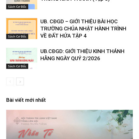
Sách Cơ Đốc
UB. CĐGD – GIỚI THIỆU BÀI HỌC
TRƯỜNG CHÚA NHẬT HÀNH TRÌNH
VỀ ĐẤT HỨA TẬP 4
Sách Cơ Đốc
UB.CĐGD: GIỚI THIỆU KINH THÁNH
HẰNG NGÀY QUÝ 2/2026
Sách Cơ Đốc
Bài viết mới nhất