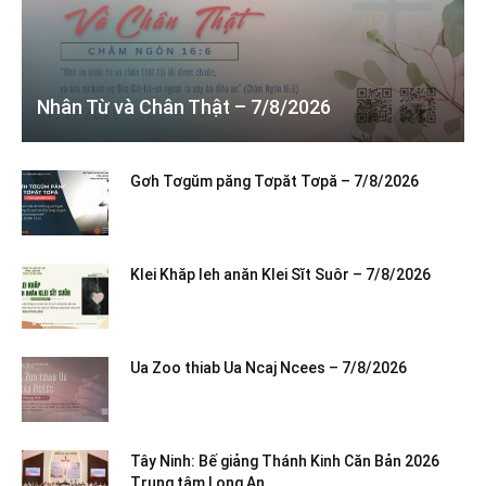
Nhân Từ và Chân Thật – 7/8/2026
Gơh Tơgŭm păng Tơpăt Tơpă – 7/8/2026
Klei Khăp leh anăn Klei Sĭt Suôr – 7/8/2026
Ua Zoo thiab Ua Ncaj Ncees – 7/8/2026
Tây Ninh: Bế giảng Thánh Kinh Căn Bản 2026
Trung tâm Long An