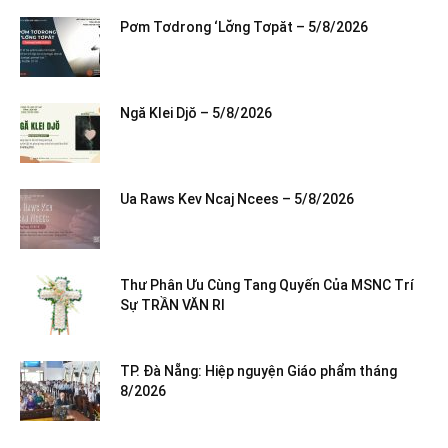
Pơm Tơdrong ‘Lơ̆ng Tơpăt – 5/8/2026
Ngă Klei Djŏ – 5/8/2026
Ua Raws Kev Ncaj Ncees – 5/8/2026
Thư Phân Ưu Cùng Tang Quyến Của MSNC Trí
Sự TRẦN VĂN RI
TP. Đà Nẵng: Hiệp nguyện Giáo phẩm tháng
8/2026