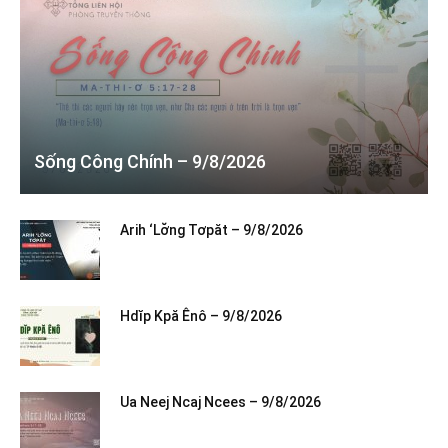
Sống Công Chính – 9/8/2026
Arih ‘Lơ̆ng Tơpăt – 9/8/2026
Hdĭp Kpă Ênô – 9/8/2026
Ua Neej Ncaj Ncees – 9/8/2026