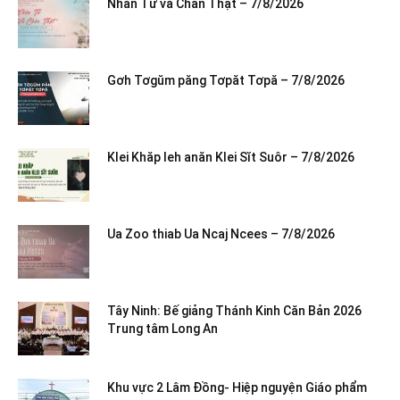
Nhân Từ và Chân Thật – 7/8/2026
Gơh Tơgŭm păng Tơpăt Tơpă – 7/8/2026
Klei Khăp leh anăn Klei Sĭt Suôr – 7/8/2026
Ua Zoo thiab Ua Ncaj Ncees – 7/8/2026
Tây Ninh: Bế giảng Thánh Kinh Căn Bản 2026
Trung tâm Long An
Khu vực 2 Lâm Đồng- Hiệp nguyện Giáo phẩm