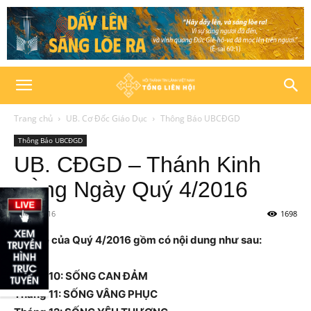
Trang chủ
UB. Cơ Đốc Giáo Dục
Thông Báo UBCĐGD
Thông Báo UBCĐGD
UB. CĐGD – Thánh Kinh
Hằng Ngày Quý 4/2016
12/09/2016
1698
Chủ đề của Quý 4/2016 gồm có nội dung như sau:
Tháng 10: SỐNG CAN ĐẢM
Tháng 11: SỐNG VÂNG PHỤC