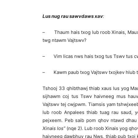
Lus nug rau sawvdaws xav
:
– Thaum hais txog lub roob Xinais, Maux
twg ntawm Vajtswv?
– Vim licas nws hais txog tus Tswv tus 
– Kawm paub txog Vajtswv txojkev hlub tsi
Tshooj 33 qhibthawj thiab xaus lus yog Maux
sijhawm coj tus Tswv haivneeg mus hau
Vajtswv tej cwjpwm. Tiamsis yam tshwjxee
lub roob Anpalees thiab tuag rau saud, 
pejxeem. Peb saib pom qhov ntawd dhau 
Xinais los”
(nqe 2). Lub roob Xinais yog qho
haivneeg dawbhuv rau Nws, thiab pub txoj k