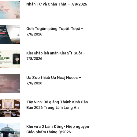
Nhân Từ và Chân Thật – 7/8/2026
Gơh Tơgŭm păng Tơpăt Tơpă –
7/8/2026
Klei Khăp leh anăn Klei Sĭt Suôr –
7/8/2026
Ua Zoo thiab Ua Ncaj Ncees –
7/8/2026
Tây Ninh: Bế giảng Thánh Kinh Căn
Bản 2026 Trung tâm Long An
Khu vực 2 Lâm Đồng- Hiệp nguyện
Giáo phẩm tháng 8/2026