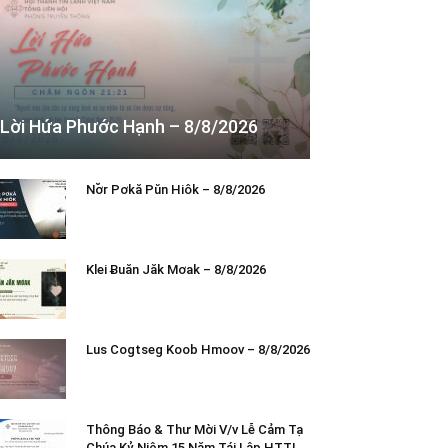
Lời Hứa Phước Hạnh – 8/8/2026
Nơ̆r Pơkă Pŭn Hiôk – 8/8/2026
Klei Ƀuăn Jăk Mơak – 8/8/2026
Lus Cogtseg Koob Hmoov – 8/8/2026
Thông Báo & Thư Mời V/v Lễ Cảm Tạ
Chúa Kỷ Niệm 15 Năm Tái Lập HTTL