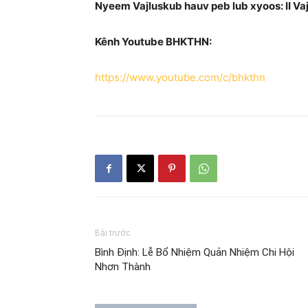
Nyeem Vajluskub hauv peb lub xyoos: II Va
Kênh Youtube BHKTHN:
https://www.youtube.com/c/bhkthn
Bài trước
Bình Định: Lễ Bổ Nhiệm Quản Nhiệm Chi Hội
Nhơn Thành