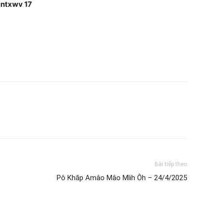
jntxwv 17
Bài tiếp theo
Pô Khăp Amâo Mâo Mlih Ôh – 24/4/2025