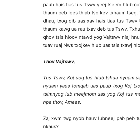
paub hais tias tus Tswv yeej tseem hlub co
thaum peb lees thiab tso kev txhaum tseg. 
dhau, txog qib uas xav hais tias tus Tswv 
thaum kawg ua rau txav deb tus Tswv. Txhu
qhov tsis hloov ntawd yog Vajtswv niaj hnu
tuav ruaj Nws txojkev hlub uas tsis txawj hlo
Thov Vajtswv,
Tus Tswv, Koj yog tus hlub tshua nyuam ya
nyuam yaus tomqab uas paub txog Koj txoj
tsimnyog lub meejmom uas yog Koj tus m
npe thov, Amees.
Zaj xwm twg nyob hauv lubneej pab peb tu
nkaus?