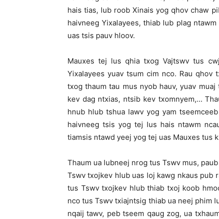
hais tias, lub roob Xinais yog qhov chaw p
haivneeg Yixalayees, thiab lub plag ntawm
uas tsis pauv hloov.
Mauxes tej lus qhia txog Vajtswv tus 
Yixalayees yuav tsum cim nco. Rau qhov 
txog thaum tau mus nyob hauv, yuav muaj 
kev dag ntxias, ntsib kev txomnyem,… Tha
hnub hlub tshua lawv yog yam tseemceeb t
haivneeg tsis yog tej lus hais ntawm nc
tiamsis ntawd yeej yog tej uas Mauxes tus 
Thaum ua lubneej nrog tus Tswv mus, paub t
Tswv txojkev hlub uas loj kawg nkaus pub 
tus Tswv txojkev hlub thiab txoj koob hmo
nco tus Tswv txiajntsig thiab ua neej phi
nqaij tawv, peb tseem qaug zog, ua txhau