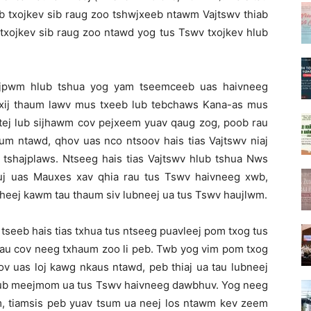
ib txojkev sib raug zoo tshwjxeeb ntawm Vajtswv thiab
 txojkev sib raug zoo ntawd yog tus Tswv txojkev hlub
cwjpwm hlub tshua yog yam tseemceeb uas haivneeg
txij thaum lawv mus txeeb lub tebchaws Kana-as mus
tej lub sijhawm cov pejxeem yuav qaug zog, poob rau
um ntawd, qhov uas nco ntsoov hais tias Vajtswv niaj
shajplaws. Ntseeg hais tias Vajtswv hlub tshua Nws
auj uas Mauxes xav qhia rau tus Tswv haivneeg xwb,
kheej kawm tau thaum siv lubneej ua tus Tswv haujlwm.
seeb hais tias txhua tus ntseeg puavleej pom txog tus
rau cov neeg txhaum zoo li peb. Twb yog vim pom txog
ov uas loj kawg nkaus ntawd, peb thiaj ua tau lubneej
m lub meejmom ua tus Tswv haivneeg dawbhuv. Yog neeg
m, tiamsis peb yuav tsum ua neej los ntawm kev zeem