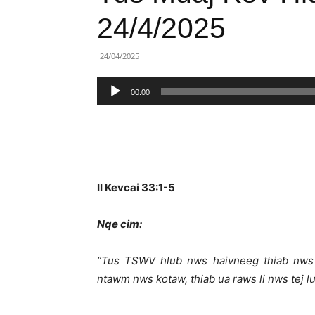
Lành
24/4/2025
Việt
24/04/2025
Nam
Trình
00:00
phát
âm
thanh
II Kevcai 33:1-5
Nqe cim:
“Tus TSWV hlub nws haivneeg thiab nws
ntawm nws kotaw, thiab ua raws li nws tej l