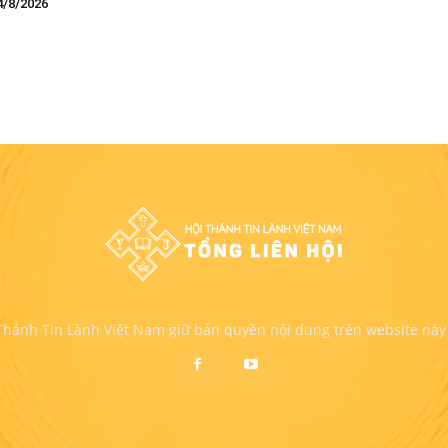
4/8/2026
 Thánh Tin Lành Việt Nam giữ bản quyền nội dung trên website này