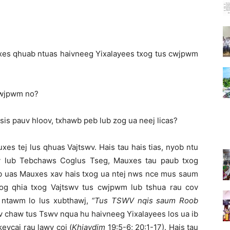
es qhuab ntuas haivneeg Yixalayees txog tus cwjpwm
cwjpwm no?
s pauv hloov, txhawb peb lub zog ua neej licas?
es tej lus qhuas Vajtswv. Hais tau hais tias, nyob ntu
v lub Tebchaws Coglus Tseg, Mauxes tau paub txog
b uas Mauxes xav hais txog ua ntej nws nce mus saum
yog qhia txog Vajtswv tus cwjpwm lub tshua rau cov
ntawm lo lus xubthawj,
“Tus TSWV nqis saum Roob
v chaw tus Tswv nqua hu haivneeg Yixalayees los ua ib
evcai rau lawv coj (
Khiavdim
19:5-6; 20:1-17). Hais tau