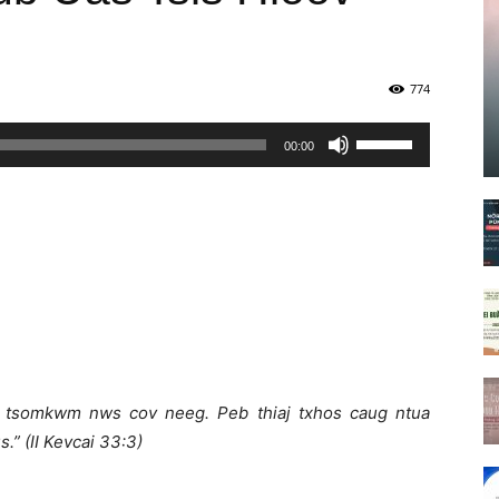
774
Sử
00:00
dụng
các
phím
mũi
tên
Lên/Xuống
để
tăng
hoặc
 tsomkwm nws cov neeg. Peb thiaj txhos caug ntua
giảm
us.”
(II Kevcai 33:3)
âm
lượng.