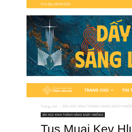
Thứ Bảy 08/08/2026
Hội
TRANG CHỦ
TIN 
Thánh
Trang chủ
BÀI HỌC KINH THÁNH HÀNG NGÀY HMÔ
BÀI HỌC KINH THÁNH HÀNG NGÀY HMÔNG
Tin
Tus Muaj Kev Hl