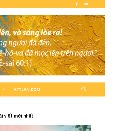
N
HTTLVN.COM
ài viết mới nhất