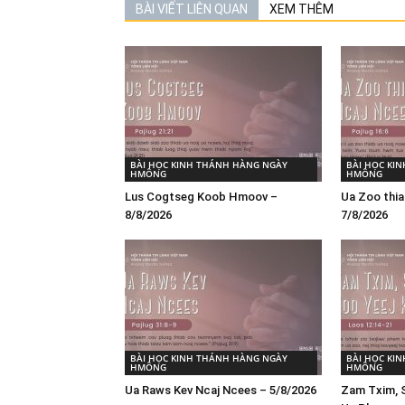
BÀI VIẾT LIÊN QUAN
XEM THÊM
BÀI HỌC KINH THÁNH HÀNG NGÀY
BÀI HỌC KI
HMÔNG
HMÔNG
Lus Cogtseg Koob Hmoov –
Ua Zoo thia
8/8/2026
7/8/2026
BÀI HỌC KINH THÁNH HÀNG NGÀY
BÀI HỌC KI
HMÔNG
HMÔNG
Ua Raws Kev Ncaj Ncees – 5/8/2026
Zam Txim, S