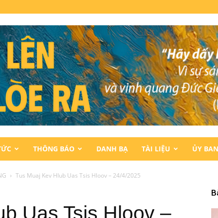
TỨC
THÔNG BÁO
DANH BẠ
TÀI LIỆU
ỦY BA
NG
Tus Muaj Kev Hlub Uas Tsis Hloov – 24/4/2025
B
ub Uas Tsis Hloov –