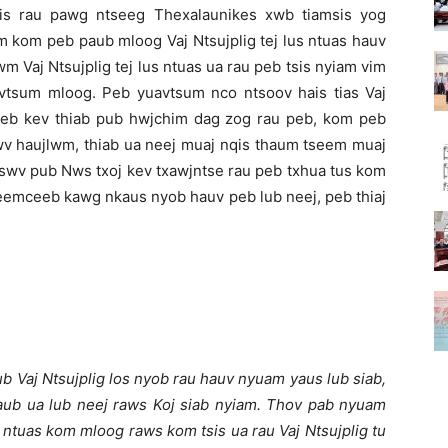
ais rau pawg ntseeg Thexalaunikes xwb tiamsis yog
 kom peb paub mloog Vaj Ntsujplig tej lus ntuas hauv
m Vaj Ntsujplig tej lus ntuas ua rau peb tsis nyiam vim
avtsum mloog. Peb yuavtsum nco ntsoov hais tias Vaj
 peb kev thiab pub hwjchim dag zog rau peb, kom peb
tswv haujlwm, thiab ua neej muaj nqis thaum tseem muaj
jtswv pub Nws txoj kev txawjntse rau peb txhua tus kom
seemceeb kawg nkaus nyob hauv peb lub neej, peb thiaj
b Vaj Ntsujplig los nyob rau hauv nyuam yaus lub siab,
ub ua lub neej raws Koj siab nyiam. Thov pab nyuam
ntuas kom mloog raws kom tsis ua rau Vaj Ntsujplig tu