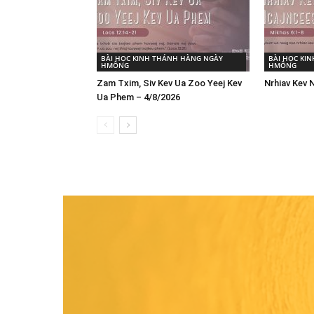
BÀI HỌC KINH THÁNH HÀNG NGÀY
BÀI HỌC KI
HMÔNG
HMÔNG
Zam Txim, Siv Kev Ua Zoo Yeej Kev
Nrhiav Kev 
Ua Phem – 4/8/2026