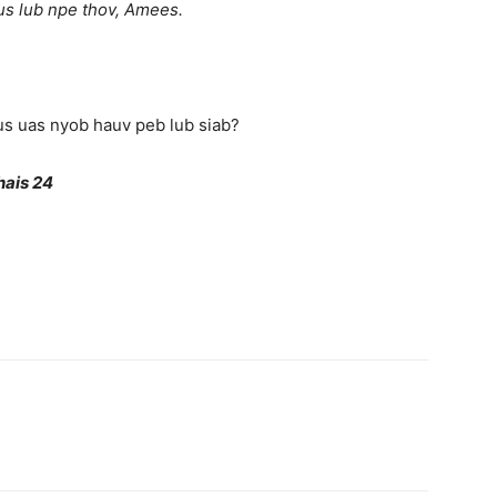
s lub npe thov, Amees.
us uas nyob hauv peb lub siab?
ais 24