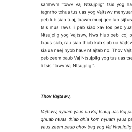
samhwm “txwv Vaj Ntsujplig” tsis yog h
tagnrho txhua tus uas yog Vajtswv menyuam
peb lub siab tuaj, txawm muaj qee lub sijhaw
tsis mus raws li peb siab xav los peb yu
Ntsujplig yog Vajtswv, Nws hlub peb, coj
txaus siab, rau siab thiab kub siab ua Vaj
sia ua neej nyob hauv ntiajteb no. Thov Va
peb zeem paub Vaj Ntsujplig yog tus uas t
li tsis “txwv Vaj Ntsujplig ”.
Thov Vajtswv,
Vajtswv, nyuam yaus ua Koj tsaug uas Koj pu
qhuab ntuas thiab qhia kom nyuam yaus pa
yaus zeem paub qhov twg yog Vaj Ntsujplig 