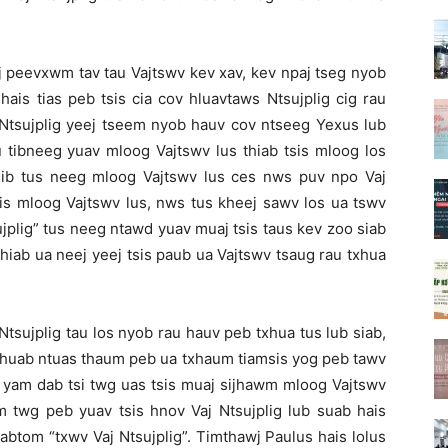
aj peevxwm tav tau Vajtswv kev xav, kev npaj tseg nyob
hais tias peb tsis cia cov hluavtaws Ntsujplig cig rau
 Ntsujplig yeej tseem nyob hauv cov ntseeg Yexus lub
u tibneeg yuav mloog Vajtswv lus thiab tsis mloog los
 ib tus neeg mloog Vajtswv lus ces nws puv npo Vaj
sis mloog Vajtswv lus, nws tus kheej sawv los ua tswv
jplig” tus neeg ntawd yuav muaj tsis taus kev zoo siab
 thiab ua neej yeej tsis paub ua Vajtswv tsaug rau txhua
Ntsujplig tau los nyob rau hauv peb txhua tus lub siab,
qhuab ntuas thaum peb ua txhaum tiamsis yog peb tawv
ib yam dab tsi twg uas tsis muaj sijhawm mloog Vajtswv
m twg peb yuav tsis hnov Vaj Ntsujplig lub suab hais
abtom “txwv Vaj Ntsujplig”. Timthawj Paulus hais lolus