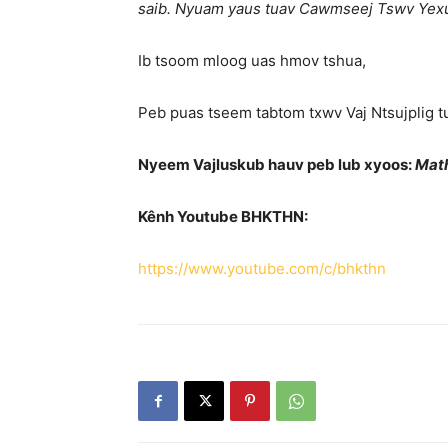
saib. Nyuam yaus tuav Cawmseej Tswv Yexu
Ib tsoom mloog uas hmov tshua,
Peb puas tseem tabtom txwv Vaj Ntsujplig t
Nyeem Vajluskub hauv peb lub xyoos:
Math
Kênh Youtube BHKTHN:
https://www.youtube.com/c/bhkthn