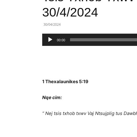
Lành
30/4/2024
Việt
30/04/2024
Nam
Trình
00:00
phát
âm
thanh
1 Thexalaunikes 5:19
Nqe cim:
“
Nej tsis txhob txwv Vaj Ntsujplig tus Daw