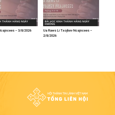
NH THÁNH HÀNG NGÀY
BÀI HỌC KINH THÁNH HÀNG NGÀY
HMÔNG
Ncajncees – 3/8/2026
Ua Raws Li Txojkev Ncajncees –
2/8/2026