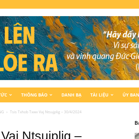
TỨC
THÔNG BÁO
DANH BẠ
TÀI LIỆU
ỦY BA
NG
Tsis Txhob Txwv Vaj Ntsujplig – 30/4/2024
B
Vaj Ntsujplig –