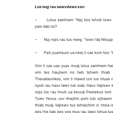
Lus nug rau sawvdaws xav:
– Lolus samhwm “Nej tsis txhob txwv Va
yam dab tsi?
– Nuj nqis rau tus neeg “txwv Vaj Ntsujpl
– Peb yuavtsum ua neej li cas kom tsis “t
Vim li cas uas yuav muaj lolus samhwm hais
vim tes haujlwm no twb tshwm thiab
Thexalaunikes, vim li ntawd cov lus ntuas 
nyob rau hauv lawv lub siab. Hauv Vajtswv k
nqis los rau hnub ua kevcai Peetekos tom
Tswv Yexus cov thwjtim pom lub sijhawm V
thiab muaj Vajtswv tus tshwjchim ci ntsia i
pes rhe liab pes vog mus rau lawv txhua tus