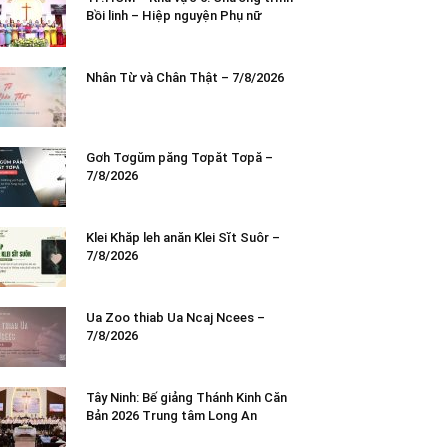
Bồi linh – Hiệp nguyện Phụ nữ
Nhân Từ và Chân Thật – 7/8/2026
Gơh Tơgŭm păng Tơpăt Tơpă –
7/8/2026
Klei Khăp leh anăn Klei Sĭt Suôr –
7/8/2026
Ua Zoo thiab Ua Ncaj Ncees –
7/8/2026
Tây Ninh: Bế giảng Thánh Kinh Căn
Bản 2026 Trung tâm Long An