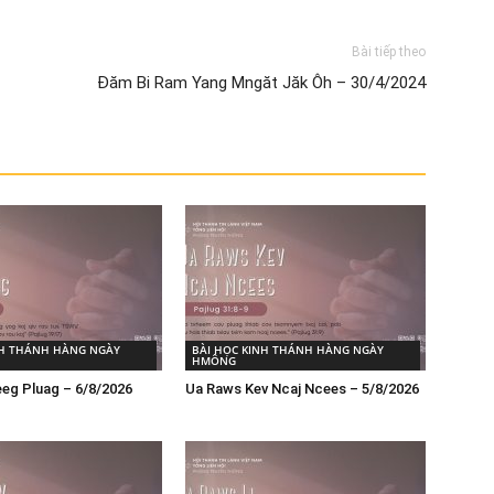
Bài tiếp theo
Đăm Bi Ram Yang Mngăt Jăk Ôh – 30/4/2024
NH THÁNH HÀNG NGÀY
BÀI HỌC KINH THÁNH HÀNG NGÀY
HMÔNG
eg Pluag – 6/8/2026
Ua Raws Kev Ncaj Ncees – 5/8/2026