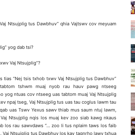
j Ntsujplig tus Dawbhuv” qhia Vajtswv cov meyuam
ig” yog dab tsi?
xwv Vaj Ntsujplig”?
 tias “Nej tsis txhob txwv Vaj Ntsujplig tus Dawbhuv”
 tabtom tshwm muaj nyob rau hauv pawg ntseeg
no yog ntuas cov ntseeg uas tabtom muaj Vaj Ntsujplig
ev npaj tseg, Vaj Ntsujplig tus uas tau coglus lawm tau
 qab uas Tswv Yexus sawv thiab mus saum ntuj lawm,
aj Ntsujplig nqis los muaj kev zoo siab kawg nkaus
ab los rau sawvdaws “… zoo li tus nplaim taws los faib
. Vaj Ntsujplig tus Dawbhuv los kav tagnrho lawv txhua