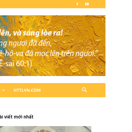
N
HTTLVN.COM
ài viết mới nhất