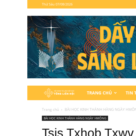
Thứ Sáu 07/08/2026
Hội
TRANG CHỦ
TIN 
Thánh
Trang chủ
BÀI HỌC KINH THÁNH HÀNG NGÀY HMÔ
BÀI HỌC KINH THÁNH HÀNG NGÀY HMÔNG
Tin
Tsis Txhob Txwv 