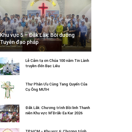
Khu vực 5 – Đắk Lắk: Bồi dưỡng
Tuyên đạo pháp
Lễ Cảm tạ ơn Chúa 100 năm Tin Lành
truyền đến Bạc Liêu
Thư Phân Ưu Cùng Tang Quyến Của
Cụ Ông MƯIH
Đắk Lắk: Chương trình Bồi linh Thanh
niên Khu vực M’Đrắk-Ea Kar 2026
TP.HCM – Khu vực 6: Chương trình