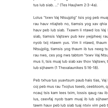
tus lub siab. …” (Tes Haujlwm 2:3-4a).
Lolus “txwv Vaj Ntsujplig” tsis yog peb mu
rau hauv ntiajteb no, tiamsis yog xav qhia 
hauv peb lub siab. Txawm li ntawd los Vaj
siab, tiamsis Vajtswv pub kev ywjpheej ra
nyob txij ntawm yus. Vim li ntawd, thaum
Ntsujplig, tiamsis yog thaum ib tus neeg t
rau nws, ces yog nws tabtom “txwv Vaj Ntsu
mus li, tsis muaj lub siab xav thov Vajtswv,
lub sijhawm (1 Thexalaunikes 5:16-18).
Peb txhua tus yuavtsum paub hais tias, Vaj 
coj peb mus rau Txojlus tseeb, ceebtoom, 
ncauj tsis kam lees txim, lossis qaug rau 
lus, ceevfaj nyob tsam muaj ib lub sijhaw
tawm hauv peb lub siab tuaj ntxiv vim peb t