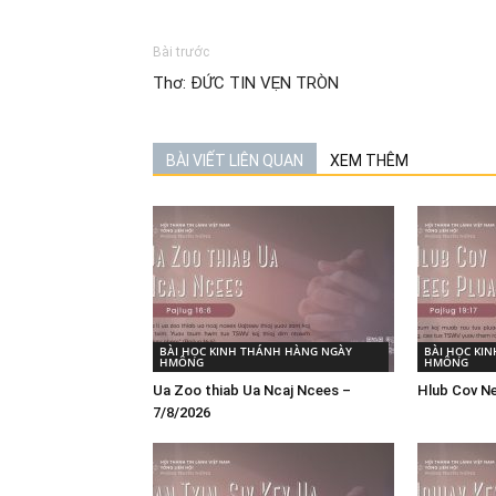
Bài trước
Thơ: ĐỨC TIN VẸN TRÒN
BÀI VIẾT LIÊN QUAN
XEM THÊM
BÀI HỌC KINH THÁNH HÀNG NGÀY
BÀI HỌC KI
HMÔNG
HMÔNG
Ua Zoo thiab Ua Ncaj Ncees –
Hlub Cov Ne
7/8/2026