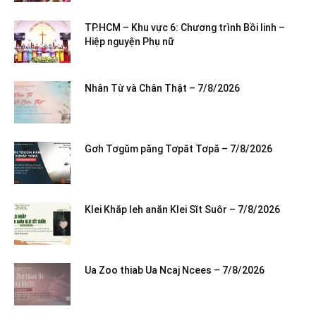
TP.HCM – Khu vực 6: Chương trình Bồi linh –
Hiệp nguyện Phụ nữ
Nhân Từ và Chân Thật – 7/8/2026
Gơh Tơgŭm păng Tơpăt Tơpă – 7/8/2026
Klei Khăp leh anăn Klei Sĭt Suôr – 7/8/2026
Ua Zoo thiab Ua Ncaj Ncees – 7/8/2026