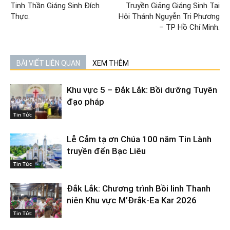
Tinh Thần Giáng Sinh Đích
Truyền Giảng Giáng Sinh Tại
Thực.
Hội Thánh Nguyễn Tri Phương
– TP Hồ Chí Minh.
BÀI VIẾT LIÊN QUAN
XEM THÊM
Khu vực 5 – Đắk Lắk: Bồi dưỡng Tuyên
đạo pháp
Tin Tức
Lễ Cảm tạ ơn Chúa 100 năm Tin Lành
truyền đến Bạc Liêu
Tin Tức
Đắk Lắk: Chương trình Bồi linh Thanh
niên Khu vực M’Đrắk-Ea Kar 2026
Tin Tức