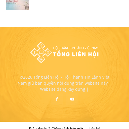
©2026 Tổng Liên Hội - Hội Thánh Tin Lành Việt
Nam giữ bản quyền nội dung trên website này |
Website đang xây dựng |
Điều khoản & Chính sách bảo mật
Liên hệ