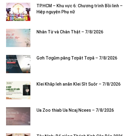
TP.HCM – Khu vực 6: Chương trình Bồi linh –
Hiệp nguyện Phụ nữ
Nhân Từ và Chân Thật – 7/8/2026
Gơh Tơgŭm păng Tơpăt Tơpă – 7/8/2026
Klei Khăp leh anăn Klei Sĭt Suôr – 7/8/2026
Ua Zoo thiab Ua Ncaj Ncees – 7/8/2026