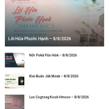
Lời Hứa Phước Hạnh – 8/8/2026
Nơ̆r Pơkă Pŭn Hiôk – 8/8/2026
Klei Ƀuăn Jăk Mơak – 8/8/2026
Lus Cogtseg Koob Hmoov – 8/8/2026