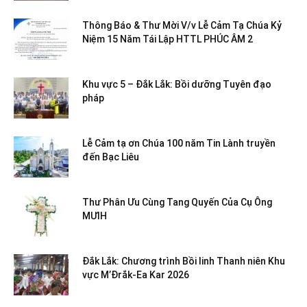
Thông Báo & Thư Mời V/v Lễ Cảm Tạ Chúa Kỷ
Niệm 15 Năm Tái Lập HTTL PHÚC ÂM 2
Khu vực 5 – Đắk Lắk: Bồi dưỡng Tuyên đạo
pháp
Lễ Cảm tạ ơn Chúa 100 năm Tin Lành truyền
đến Bạc Liêu
Thư Phân Ưu Cùng Tang Quyến Của Cụ Ông
MƯIH
Đắk Lắk: Chương trình Bồi linh Thanh niên Khu
vực M’Đrắk-Ea Kar 2026