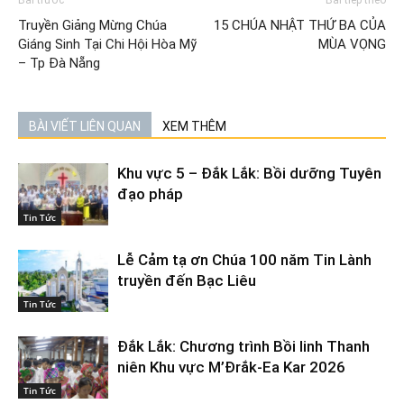
Truyền Giảng Mừng Chúa
15 CHÚA NHẬT THỨ BA CỦA
Giáng Sinh Tại Chi Hội Hòa Mỹ
MÙA VỌNG
– Tp Đà Nẵng
BÀI VIẾT LIÊN QUAN
XEM THÊM
Khu vực 5 – Đắk Lắk: Bồi dưỡng Tuyên
đạo pháp
Tin Tức
Lễ Cảm tạ ơn Chúa 100 năm Tin Lành
truyền đến Bạc Liêu
Tin Tức
Đắk Lắk: Chương trình Bồi linh Thanh
niên Khu vực M’Đrắk-Ea Kar 2026
Tin Tức