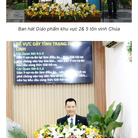
Ban hát Giáo phẩm khu vực 2& 5 tôn vinh Chúa