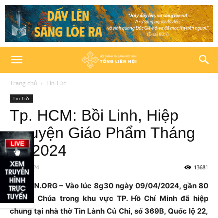
Trang chủ
Tin Tức
Tin Tức
Tp. HCM: Bồi Linh, Hiệp
Nguyện Giáo Phẩm Tháng
04/2024
10/04/2024
13681
HTTLVN.ORG – Vào lúc 8g30 ngày 09/04/2024, gần 80
đầy tớ Chúa trong khu vực TP. Hồ Chí Minh đã hiệp
chung tại nhà thờ Tin Lành Củ Chi, số 369B, Quốc lộ 22,