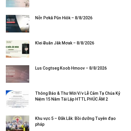
Nơ̆r Pơkă Pŭn Hiôk – 8/8/2026
Klei Ƀuăn Jăk Mơak – 8/8/2026
Lus Cogtseg Koob Hmoov – 8/8/2026
Thông Báo & Thư Mời V/v Lễ Cảm Tạ Chúa Kỷ
Niệm 15 Năm Tái Lập HTTL PHÚC ÂM 2
Khu vực 5 – Đắk Lắk: Bồi dưỡng Tuyên đạo
pháp