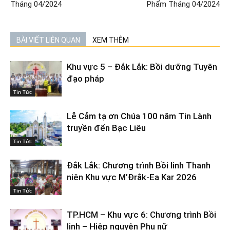
Tháng 04/2024
Phẩm Tháng 04/2024
BÀI VIẾT LIÊN QUAN
XEM THÊM
Khu vực 5 – Đắk Lắk: Bồi dưỡng Tuyên
đạo pháp
Tin Tức
Lễ Cảm tạ ơn Chúa 100 năm Tin Lành
truyền đến Bạc Liêu
Tin Tức
Đắk Lắk: Chương trình Bồi linh Thanh
niên Khu vực M’Đrắk-Ea Kar 2026
Tin Tức
TP.HCM – Khu vực 6: Chương trình Bồi
linh – Hiệp nguyện Phụ nữ