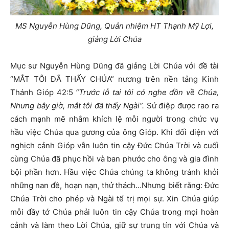
MS Nguyễn Hùng Dũng, Quản nhiệm HT Thạnh Mỹ Lợi,
giảng Lời Chúa
Mục sư Nguyễn Hùng Dũng đã giảng Lời Chúa với đề tài
“MẮT TÔI ĐÃ THẤY CHÚA” nương trên nền tảng Kinh
Thánh Gióp 42:5
“Trước lỗ tai tôi có nghe đồn về Chúa,
Nhưng bây giờ, mắt tôi đã thấy Ngài”.
Sứ điệp được rao ra
cách mạnh mẽ nhằm khích lệ mỗi người trong chức vụ
hầu việc Chúa qua gương của ông Gióp. Khi đối diện với
nghịch cảnh Gióp vẫn luôn tin cậy Đức Chúa Trời và cuối
cùng Chúa đã phục hồi và ban phước cho ông và gia đình
bội phần hơn. Hầu việc Chúa chúng ta không tránh khỏi
những nan đề, hoạn nạn, thử thách…Nhưng biết rằng: Đức
Chúa Trời cho phép và Ngài tể trị mọi sự. Xin Chúa giúp
mỗi đầy tớ Chúa phải luôn tin cậy Chúa trong mọi hoàn
cảnh và làm theo Lời Chúa, giữ sự trung tín với Chúa và