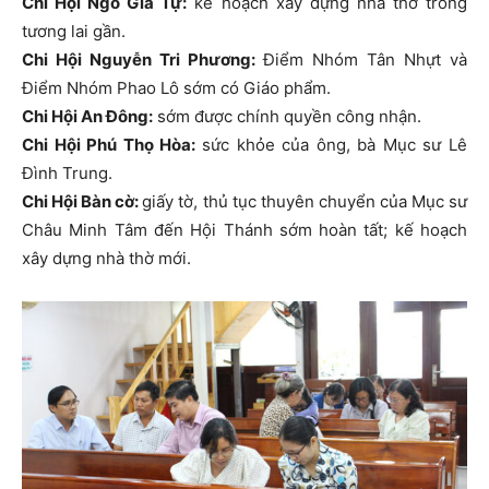
Chi Hội Ngô Gia Tự:
kế hoạch xây dựng nhà thờ trong
tương lai gần.
Chi Hội Nguyễn Tri Phương:
Điểm Nhóm Tân Nhựt và
Điểm Nhóm Phao Lô sớm có Giáo phẩm.
Chi Hội An Đông:
sớm được chính quyền công nhận.
Chi Hội Phú Thọ Hòa:
sức khỏe của ông, bà Mục sư Lê
Đình Trung.
Chi Hội Bàn cờ:
giấy tờ, thủ tục thuyên chuyển của Mục sư
Châu Minh Tâm đến Hội Thánh sớm hoàn tất; kế hoạch
xây dựng nhà thờ mới.