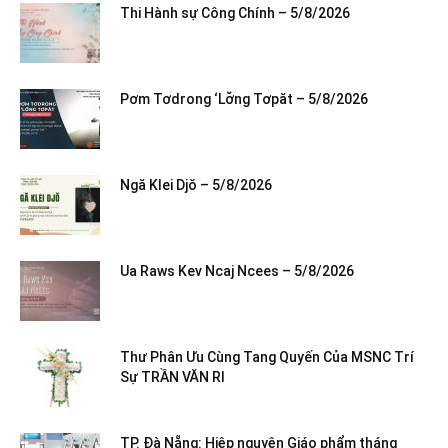
Thi Hành sự Công Chính – 5/8/2026
Pơm Tơdrong ‘Lơ̆ng Tơpăt – 5/8/2026
Ngă Klei Djŏ – 5/8/2026
Ua Raws Kev Ncaj Ncees – 5/8/2026
Thư Phân Ưu Cùng Tang Quyến Của MSNC Trí
Sự TRẦN VĂN RI
TP. Đà Nẵng: Hiệp nguyện Giáo phẩm tháng