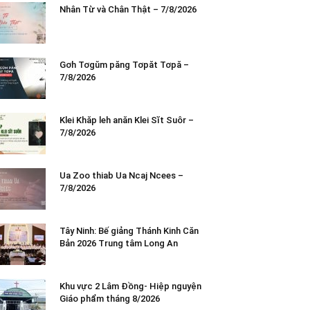
Nhân Từ và Chân Thật – 7/8/2026
Gơh Tơgŭm păng Tơpăt Tơpă –
7/8/2026
Klei Khăp leh anăn Klei Sĭt Suôr –
7/8/2026
Ua Zoo thiab Ua Ncaj Ncees –
7/8/2026
Tây Ninh: Bế giảng Thánh Kinh Căn
Bản 2026 Trung tâm Long An
Khu vực 2 Lâm Đồng- Hiệp nguyện
Giáo phẩm tháng 8/2026