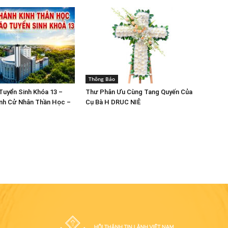
Thông Báo
Tuyển Sinh Khóa 13 –
Thư Phân Ưu Cùng Tang Quyến Của
nh Cử Nhân Thần Học –
Cụ Bà H DRUC NIÊ