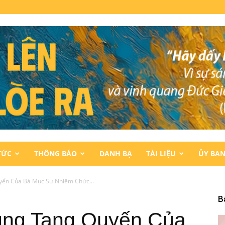
TỨC
THÔNG BÁO
DANH BẠ
TÀI LIỆU
ỦY BA
ến Của Bà Mục Sư Nhiệm Chức...
B
ng Tang Quyến Của