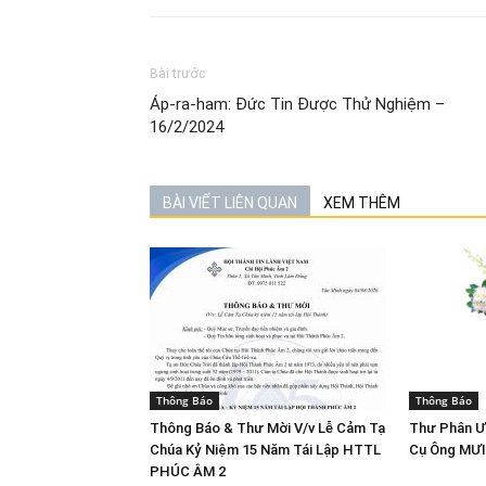
Bài trước
Áp-ra-ham: Đức Tin Được Thử Nghiệm –
16/2/2024
BÀI VIẾT LIÊN QUAN
XEM THÊM
Thông Báo
Thông Báo
Thông Báo & Thư Mời V/v Lễ Cảm Tạ
Thư Phân Ư
Chúa Kỷ Niệm 15 Năm Tái Lập HTTL
Cụ Ông MƯ
PHÚC ÂM 2