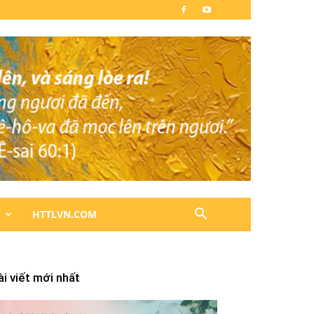
N
HTTLVN.COM
ài viết mới nhất