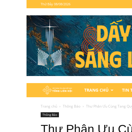
Thứ Bảy 08/08/2026
Hội
TRANG CHỦ
TIN 
Thánh
Trang chủ
Thông Báo
Thư Phân Ưu Cùng Tang Quy
Thông Báo
Tin
Thư Phân Ưu Cù