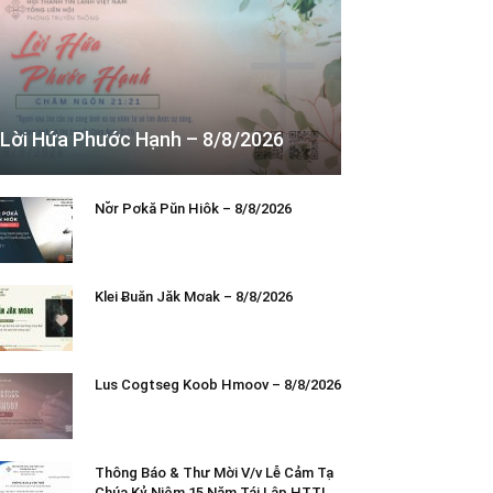
Lời Hứa Phước Hạnh – 8/8/2026
Nơ̆r Pơkă Pŭn Hiôk – 8/8/2026
Klei Ƀuăn Jăk Mơak – 8/8/2026
Lus Cogtseg Koob Hmoov – 8/8/2026
Thông Báo & Thư Mời V/v Lễ Cảm Tạ
Chúa Kỷ Niệm 15 Năm Tái Lập HTTL