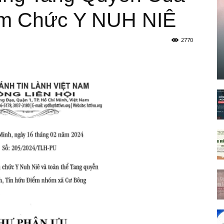
m Chức Y NUH NIÊ
2770