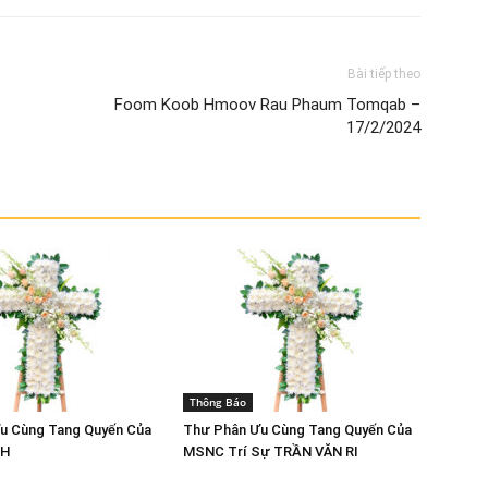
Bài tiếp theo
Foom Koob Hmoov Rau Phaum Tomqab –
17/2/2024
Thông Báo
u Cùng Tang Quyến Của
Thư Phân Ưu Cùng Tang Quyến Của
IH
MSNC Trí Sự TRẦN VĂN RI