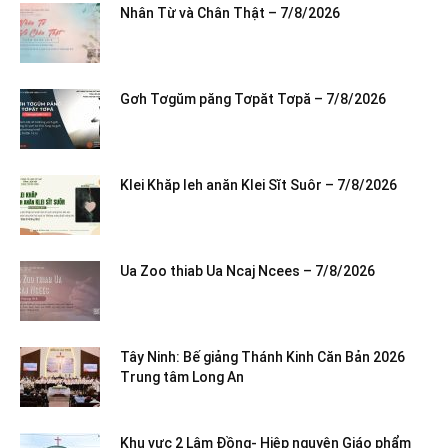
Nhân Từ và Chân Thật – 7/8/2026
Gơh Tơgŭm păng Tơpăt Tơpă – 7/8/2026
Klei Khăp leh anăn Klei Sĭt Suôr – 7/8/2026
Ua Zoo thiab Ua Ncaj Ncees – 7/8/2026
Tây Ninh: Bế giảng Thánh Kinh Căn Bản 2026
Trung tâm Long An
Khu vực 2 Lâm Đồng- Hiệp nguyện Giáo phẩm