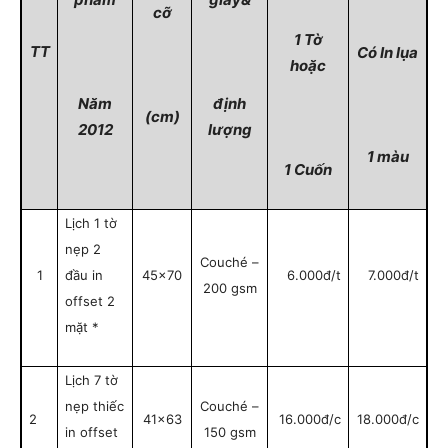
cỡ
1 Tờ
TT
Có In lụa
hoặc
Năm
định
(cm)
2012
lượng
1 màu
1 Cuốn
Lịch 1 tờ
nẹp 2
Couché –
1
đầu in
45×70
6.000đ/t
7.000đ/t
200 gsm
offset 2
mặt *
Lịch 7 tờ
nẹp thiếc
Couché –
2
41×63
16.000đ/c
18.000đ/c
in offset
150 gsm