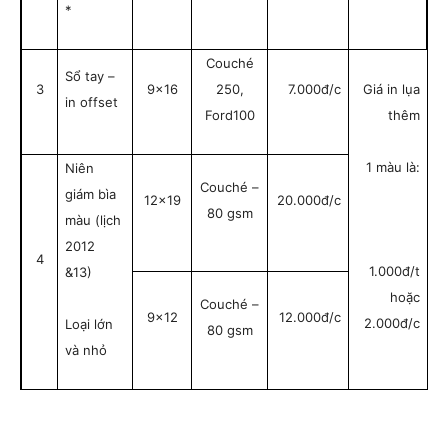
*
Couché
Sổ tay –
3
9×16
250,
7.000đ/c
Giá in lụa
in offset
Ford100
thêm
1 màu là:
Niên
Couché –
giám bìa
12×19
20.000đ/c
80 gsm
màu (lịch
2012
4
1.000đ/t
&13)
hoặc
Couché –
9×12
12.000đ/c
2.000đ/c
Loại lớn
80 gsm
và nhỏ