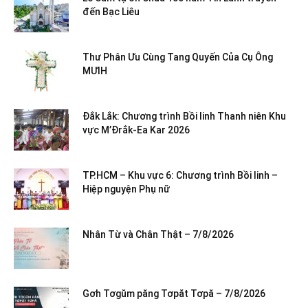
đến Bạc Liêu
Thư Phân Ưu Cùng Tang Quyến Của Cụ Ông
MƯIH
Đắk Lắk: Chương trình Bồi linh Thanh niên Khu
vực M’Đrắk-Ea Kar 2026
TP.HCM – Khu vực 6: Chương trình Bồi linh –
Hiệp nguyện Phụ nữ
Nhân Từ và Chân Thật – 7/8/2026
Gơh Tơgŭm păng Tơpăt Tơpă – 7/8/2026