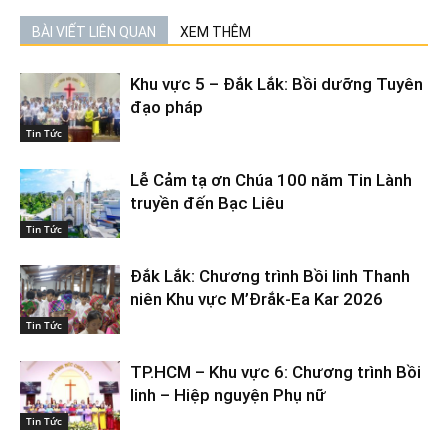
BÀI VIẾT LIÊN QUAN
XEM THÊM
Khu vực 5 – Đắk Lắk: Bồi dưỡng Tuyên
đạo pháp
Tin Tức
Lễ Cảm tạ ơn Chúa 100 năm Tin Lành
truyền đến Bạc Liêu
Tin Tức
Đắk Lắk: Chương trình Bồi linh Thanh
niên Khu vực M’Đrắk-Ea Kar 2026
Tin Tức
TP.HCM – Khu vực 6: Chương trình Bồi
linh – Hiệp nguyện Phụ nữ
Tin Tức