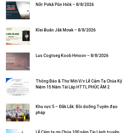
Nơ̆r Pơkă Pŭn Hiôk – 8/8/2026
Klei Ƀuăn Jăk Mơak – 8/8/2026
Lus Cogtseg Koob Hmoov – 8/8/2026
Thông Báo & Thư Mời V/v Lễ Cảm Tạ Chúa Kỷ
Niệm 15 Năm Tái Lập HTTL PHÚC ÂM 2
Khu vực 5 – Đắk Lắk: Bồi dưỡng Tuyên đạo
pháp
Lễ Cảm tạ ơn Chúa 100 năm Tin Lành truyền