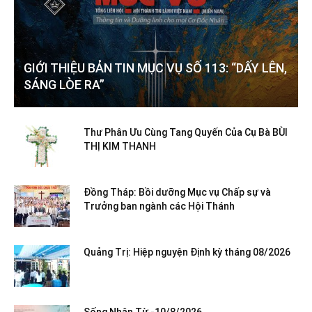
GIỚI THIỆU BẢN TIN MỤC VỤ SỐ 113: “DẤY LÊN,
SÁNG LÒE RA”
Thư Phân Ưu Cùng Tang Quyến Của Cụ Bà BÙI
THỊ KIM THANH
Đồng Tháp: Bồi dưỡng Mục vụ Chấp sự và
Trưởng ban ngành các Hội Thánh
Quảng Trị: Hiệp nguyện Định kỳ tháng 08/2026
Sống Nhân Từ -10/8/2026