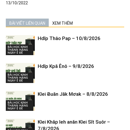
13/10/2022
BÀI VIẾT LIÊN QUAN
XEM THÊM
Hdĭp Thâo Pap – 10/8/2026
BÀI HỌC KINH
THÁNH HÀNG
NGÀY Ê ĐÊ
Hdĭp Kpă Ênô – 9/8/2026
BÀI HỌC KINH
THÁNH HÀNG
NGÀY Ê ĐÊ
Klei Ƀuăn Jăk Mơak – 8/8/2026
BÀI HỌC KINH
THÁNH HÀNG
NGÀY Ê ĐÊ
Klei Khăp leh anăn Klei Sĭt Suôr –
7/8/2026