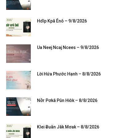
Hdĭp Kpă Ênô – 9/8/2026
Ua Neej Ncaj Ncees – 9/8/2026
Lời Hứa Phước Hạnh – 8/8/2026
Nơ̆r Pơkă Pŭn Hiôk – 8/8/2026
Klei Ƀuăn Jăk Mơak – 8/8/2026