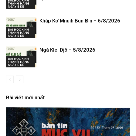
BÀI HỌC KINH
THÁNH HÀNG
NGÀY Ê ĐÊ
Khăp Kơ Mnuih Bun Ƀin – 6/8/2026
BÀI HỌC KINH
THÁNH HÀNG
NGÀY Ê ĐÊ
Ngă Klei Djŏ – 5/8/2026
BÀI HỌC KINH
THÁNH HÀNG
NGÀY Ê ĐÊ
Bài viết mới nhất