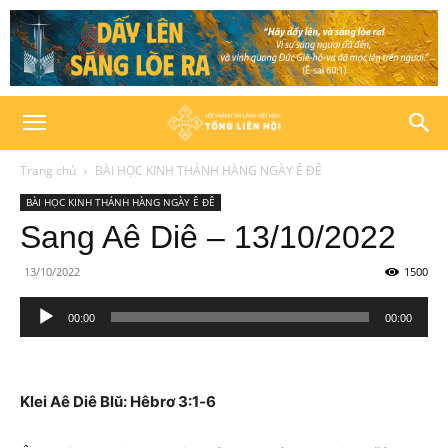
Trang chủ
BÀI HỌC KINH THÁNH HÀNG NGÀY Ê ĐÊ
BÀI HỌC KINH THÁNH HÀNG NGÀY Ê ĐÊ
Sang Aê Diê – 13/10/2022
13/10/2022
1500
Trình
00:00
00:00
phát
âm
thanh
Klei Aê Diê Blŭ: Hêbrơ 3:1‑6