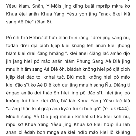
Yêsu klam. Snăn, Y‑Môis jing dĭng buăl mprăp mkra kơ
Khua êjai anăn Khua Yang Yêsu yơh jing “anak êkei kiă
sang Aê Diê” (êlan 6).
Pô čih hră Hêbrơ ăt hưn êlâo brei răng, “drei jing sang ñu,
tơdah drei djă pioh kjăp klei knang leh anăn klei jhŏng
hlăm klei drei čang hmăng ”. klei anei čiăng lač amâo djŏ
jih jang hlei pô mâo anăn hlăm Phung Sang Aê Diê jing
mnuih hlăm sang Aê Diê ôh, ƀiădah knŏng hlei pô djă pioh
kjăp klei đăo tơl knhal tuč. Blŭ mdê, knŏng hlei pô mâo
klei đăo sĭt kơ Aê Diê kơh dưi jing mnuih sang Ñu. Dlăng ti
êngao amâo dưi thâo ôh hlei jing pô đăo sĭt, hlei jing pô
knŏng tui hlue klei đăo, ƀiădah Khua Yang Yêsu lač klă
“arăng thâo kral grăp ana kyâo tui si boh gơ̆” (Y‑Luk 6:44).
Mnuih sang Aê Diê jing mnuih kmhal sĭt kơ klei soh ñu,
mpŭ kơ Khua Yang Yêsu jing Khua kơ klei hdĭp ñu leh
anăn bi êdah boh mnga sa klei hdĭp mâo klei lŏ kkiêng