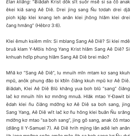
Êlan kliăng:
“Ƀiădah Krist dôk sĭt suôr msĕ si sa čô anak
êkei kiă sang Aê Diê. Drei jing sang Ñu tơdah drei djă
pioh kjăp klei knang leh anăn klei jhŏng hlăm klei drei
čang hmăng” (Hêbrơ 3:6).
Klei êmuh ksiêm mĭn: Si mblang Sang Aê Diê? Si klei mdê
bruă klam Y‑Môis hŏng Yang Krist hlăm Sang Aê Diê? Si
knhuah hdĭp phung hlăm Sang Aê Diê brei mâo?
Mñă kơ “Sang Aê Diê”, lu mnuih mĭn mtam kơ sang kkuh
mpŭ, anôk phung đăo bi kƀĭn čiăng kkuh mpŭ kơ Aê Diê.
Ƀiădah, Klei Aê Diê Blŭ khăng yua boh blŭ “sang” čiăng
lač kơ mnuih hĭn kơ mnơ̆ng mnuă. Hlăk mtao Y‑Đawit bi
êdah klei ñu čiăng mdơ̆ng kơ Aê Diê sa boh sang, jing
Sang Yang, Aê Diê wĭt lač kơ ñu hŏng klei ƀuăn Ñu srăng
mdơ̆ng kơ mtao “sa boh sang”, jing gŏ sang, anak čô mtao
(dlăng II Y‑Samuel 7). Aê Diê hrih mjing lăn adiê leh anăn
jih jang mnơ̆ng snăn amâo mâo ôh sa boh sang kơ Ñu dưi