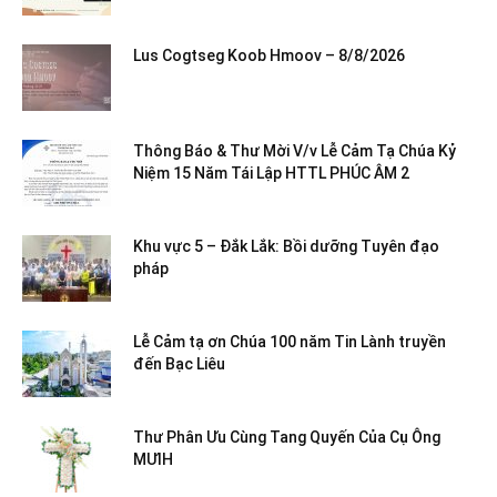
Lus Cogtseg Koob Hmoov – 8/8/2026
Thông Báo & Thư Mời V/v Lễ Cảm Tạ Chúa Kỷ
Niệm 15 Năm Tái Lập HTTL PHÚC ÂM 2
Khu vực 5 – Đắk Lắk: Bồi dưỡng Tuyên đạo
pháp
Lễ Cảm tạ ơn Chúa 100 năm Tin Lành truyền
đến Bạc Liêu
Thư Phân Ưu Cùng Tang Quyến Của Cụ Ông
MƯIH