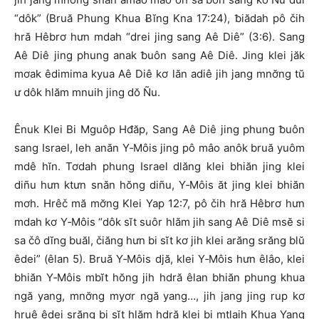
“dôk” (Bruă Phung Khua Ƀĭng Kna 17:24), ƀiădah pô čih
hră Hêbrơ hưn mdah “drei jing sang Aê Diê” (3:6). Sang
Aê Diê jing phung anak ƀuôn sang Aê Diê. Jing klei jăk
mơak êdimima kyua Aê Diê kơ lăn adiê jih jang mnơ̆ng tŭ
ư dôk hlăm mnuih jing dŏ Ñu.
Ênuk Klei Bi Mguôp Hđăp, Sang Aê Diê jing phung ƀuôn
sang Israel, leh anăn Y‑Môis jing pô mâo anôk bruă yuôm
mdê hĭn. Tơdah phung Israel dlăng klei bhiăn jing klei
diñu hưn ktưn snăn hŏng diñu, Y‑Môis ăt jing klei bhiăn
mơh. Hrêč mă mơ̆ng Klei Yap 12:7, pô čih hră Hêbrơ hưn
mdah kơ Y‑Môis “dôk sĭt suôr hlăm jih sang Aê Diê msĕ si
sa čô dĭng buăl, čiăng hưn bi sĭt kơ jih klei arăng srăng blŭ
êdei” (êlan 5). Bruă Y‑Môis djă, klei Y‑Môis hưn êlâo, klei
bhiăn Y‑Môis mbĭt hŏng jih hdră êlan bhiăn phung khua
ngă yang, mnơ̆ng myơr ngă yang…, jih jang jing rup kơ
hruê êdei srăng bi sĭt hlăm hdră klei bi mtlaih Khua Yang