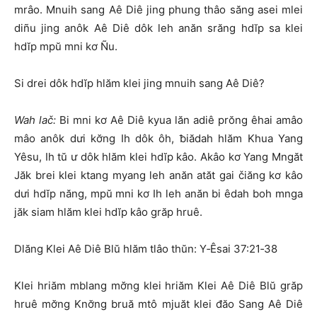
mrâo. Mnuih sang Aê Diê jing phung thâo săng asei mlei
diñu jing anôk Aê Diê dôk leh anăn srăng hdĭp sa klei
hdĭp mpŭ mni kơ Ñu.
Si drei dôk hdĭp hlăm klei jing mnuih sang Aê Diê?
Wah lač:
Bi mni kơ Aê Diê kyua lăn adiê prŏng êhai amâo
mâo anôk dưi kơ̆ng Ih dôk ôh, ƀiădah hlăm Khua Yang
Yêsu, Ih tŭ ư dôk hlăm klei hdĭp kâo. Akâo kơ Yang Mngăt
Jăk brei klei ktang myang leh anăn atăt gai čiăng kơ kâo
dưi hdĭp năng, mpŭ mni kơ Ih leh anăn bi êdah boh mnga
jăk siam hlăm klei hdĭp kâo grăp hruê.
Dlăng Klei Aê Diê Blŭ hlăm tlâo thŭn: Y‑Êsai 37:21‑38
Klei hriăm mblang mơ̆ng klei hriăm Klei Aê Diê Blŭ grăp
hruê mơ̆ng Knơ̆ng bruă mtô mjuăt klei đăo Sang Aê Diê