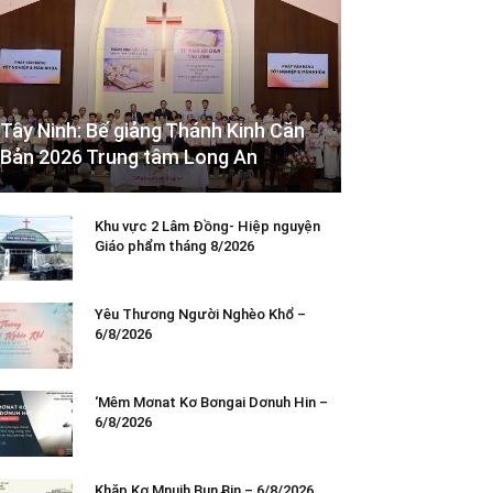
Tây Ninh: Bế giảng Thánh Kinh Căn
Bản 2026 Trung tâm Long An
Khu vực 2 Lâm Đồng- Hiệp nguyện
Giáo phẩm tháng 8/2026
Yêu Thương Người Nghèo Khổ –
6/8/2026
‘Mêm Mơnat Kơ Bơngai Dơnuh Hin –
6/8/2026
Khăp Kơ Mnuih Bun Ƀin – 6/8/2026