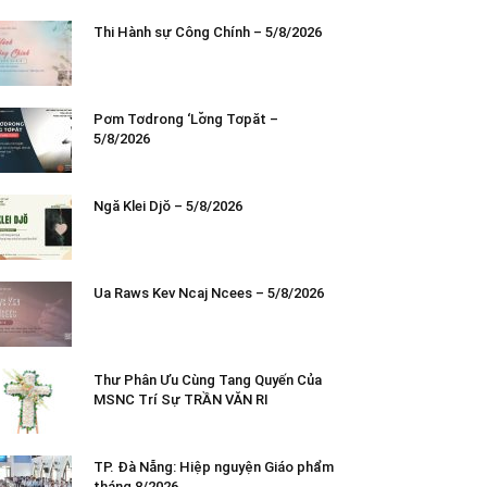
Thi Hành sự Công Chính – 5/8/2026
Pơm Tơdrong ‘Lơ̆ng Tơpăt –
5/8/2026
Ngă Klei Djŏ – 5/8/2026
Ua Raws Kev Ncaj Ncees – 5/8/2026
Thư Phân Ưu Cùng Tang Quyến Của
MSNC Trí Sự TRẦN VĂN RI
TP. Đà Nẵng: Hiệp nguyện Giáo phẩm
tháng 8/2026