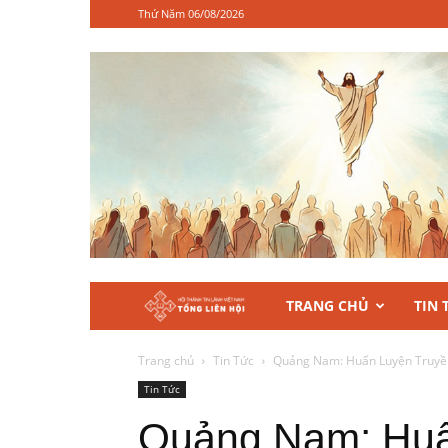
Thứ Năm 06/08/2026
Hội
TRANG CHỦ
TIN 
Thánh
Trang chủ
Tin Tức
Quảng Nam: Huấn Luyện Truyề
Tin Tức
Tin
Quảng Nam: Huấ