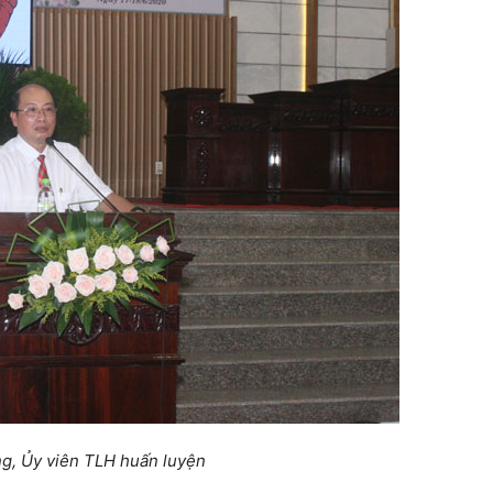
g, Ủy viên TLH huấn luyện