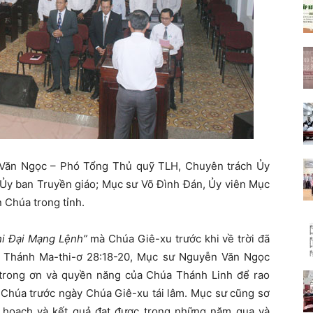
Văn Ngọc – Phó Tổng Thủ quỹ TLH, Chuyên trách Ủy
 Ủy ban Truyền giáo; Mục sư Võ Đình Đán, Ủy viên Mục
 Chúa trong tỉnh.
i Đại Mạng Lệnh”
mà Chúa Giê-xu trước khi về trời đã
h Thánh Ma-thi-ơ 28:18-20, Mục sư Nguyễn Văn Ngọc
 trong ơn và quyền năng của Chúa Thánh Linh để rao
i Chúa trước ngày Chúa Giê-xu tái lâm. Mục sư cũng sơ
ế hoạch và kết quả đạt được trong những năm qua và