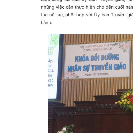
những việc cần thực hiện cho đến cuối nă
tục nỗ lực, phối hợp với Ủy ban Truyền gi
Lành.