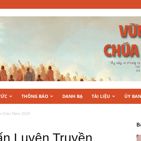
TỨC
THÔNG BÁO
DANH BẠ
TÀI LIỆU
ỦY BA
n Giáo Năm 2020
B
n Luyện Truyền