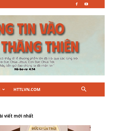
N
HTTLVN.COM
ài viết mới nhất