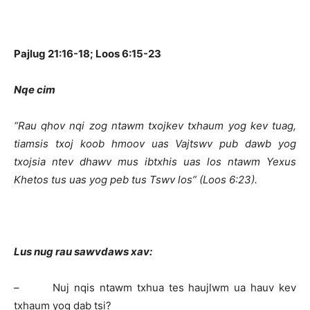
thanh
Pajlug 21:16-18; Loos 6:15-23
Nqe cim
“Rau qhov nqi zog ntawm txojkev txhaum yog kev tuag,
tiamsis txoj koob hmoov uas Vajtswv pub dawb yog
txojsia ntev dhawv mus ibtxhis uas los ntawm Yexus
Khetos tus uas yog peb tus Tswv los” (Loos 6:23).
Lus nug rau sawvdaws xav:
– Nuj nqis ntawm txhua tes haujlwm ua hauv kev
txhaum yog dab tsi?