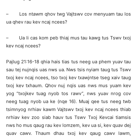
– Los ntawm qhov twg Vajtswv cov menyuam tau los
ua qhev rau kev ncaj ncees?
– Ua li cas kom peb thiaj mus tau kawg tus Tswv txoj
kev ncaj ncees?
Pajlug 21:16-18 qhia hais tias tus neeg ua phem yuav tau
sau tej nujnqis uas nws ua. Nws tsis nyiam taug tus Tswv
txoj kev ncaj ncees, tso txoj kev txawjntse tseg xaiv taug
txoj kev txhaum. Qhov nuj nqis uas nws mus yuam kev
yog “txojkev tuag nyob tos rawv”, nws yuav nrog cov
neeg tuag nyob ua ke (nqe 16). Muaj qee tus neeg twb
tsimnyog nrhiav kawm Vajtswv txoj kev ncaj ncees thiab
nrhiav kev zoo siab hauv tus Tswv Txoj Kevcai tiamsis
nws ho mus qaug rau kev lomzem, kev ua si, kev quav dej
quav cawv. Thaum dhau txoj kev qaug cawv lawm,