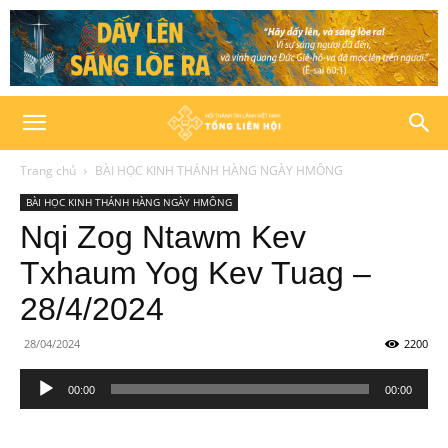
Trang chủ
BÀI HỌC KINH THÁNH HÀNG NGÀY HMÔNG
BÀI HỌC KINH THÁNH HÀNG NGÀY HMÔNG
Nqi Zog Ntawm Kev
Txhaum Yog Kev Tuag –
28/4/2024
28/04/2024
2200
Trình
00:00
00:00
phát
âm