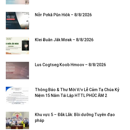
Nơ̆r Pơkă Pŭn Hiôk – 8/8/2026
Klei Ƀuăn Jăk Mơak – 8/8/2026
Lus Cogtseg Koob Hmoov – 8/8/2026
Thông Báo & Thư Mời V/v Lễ Cảm Tạ Chúa Kỷ
Niệm 15 Năm Tái Lập HTTL PHÚC ÂM 2
Khu vực 5 – Đắk Lắk: Bồi dưỡng Tuyên đạo
pháp