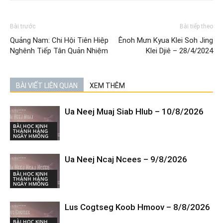
Bài trước
Bài tiếp theo
Quảng Nam: Chi Hội Tiên Hiệp
Ênoh Mưn Kyua Klei Soh Jing
Nghênh Tiếp Tân Quản Nhiệm
Klei Djiê – 28/4/2024
BÀI VIẾT LIÊN QUAN
XEM THÊM
Ua Neej Muaj Siab Hlub – 10/8/2026
BÀI HỌC KINH
THÁNH HÀNG
NGÀY HMÔNG
Ua Neej Ncaj Ncees – 9/8/2026
BÀI HỌC KINH
THÁNH HÀNG
NGÀY HMÔNG
Lus Cogtseg Koob Hmoov – 8/8/2026
BÀI HỌC KINH