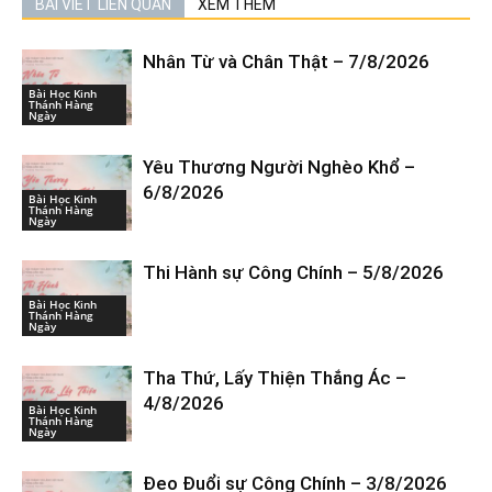
BÀI VIẾT LIÊN QUAN
XEM THÊM
Nhân Từ và Chân Thật – 7/8/2026
Bài Học Kinh
Thánh Hàng
Ngày
Yêu Thương Người Nghèo Khổ –
6/8/2026
Bài Học Kinh
Thánh Hàng
Ngày
Thi Hành sự Công Chính – 5/8/2026
Bài Học Kinh
Thánh Hàng
Ngày
Tha Thứ, Lấy Thiện Thắng Ác –
4/8/2026
Bài Học Kinh
Thánh Hàng
Ngày
Đeo Đuổi sự Công Chính – 3/8/2026