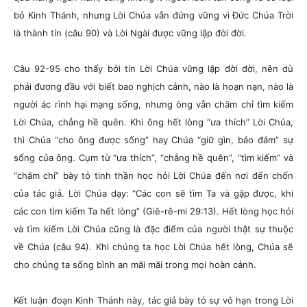
bỏ Kinh Thánh, nhưng Lời Chúa vẫn đứng vững vì Đức Chúa Trời
là thành tín (câu 90) và Lời Ngài được vững lập đời đời.
Câu 92-95 cho thấy bởi tin Lời Chúa vững lập đời đời, nên dù
phải đương đầu với biết bao nghịch cảnh, nào là hoạn nạn, nào là
người ác rình hại mạng sống, nhưng ông vẫn chăm chỉ tìm kiếm
Lời Chúa, chẳng hề quên. Khi ông hết lòng “ưa thích” Lời Chúa,
thì Chúa “cho ông được sống” hay Chúa “giữ gìn, bảo đảm” sự
sống của ông. Cụm từ “ưa thích”, “chẳng hề quên”, “tìm kiếm” và
“chăm chỉ” bày tỏ tinh thần học hỏi Lời Chúa đến nơi đến chốn
của tác giả. Lời Chúa dạy: “Các con sẽ tìm Ta và gặp được, khi
các con tìm kiếm Ta hết lòng” (Giê-rê-mi 29:13). Hết lòng học hỏi
và tìm kiếm Lời Chúa cũng là đặc điểm của người thật sự thuộc
về Chúa (câu 94). Khi chúng ta học Lời Chúa hết lòng, Chúa sẽ
cho chúng ta sống bình an mãi mãi trong mọi hoàn cảnh.
Kết luận đoạn Kinh Thánh này, tác giả bày tỏ sự vô hạn trong Lời