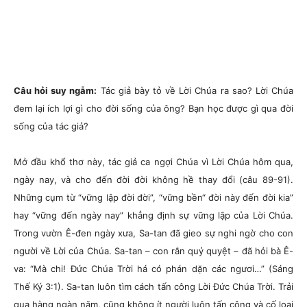
Câu hỏi suy ngẫm:
Tác giả bày tỏ về Lời Chúa ra sao? Lời Chúa
đem lại ích lợi gì cho đời sống của ông? Bạn học được gì qua đời
sống của tác giả?
Mở đầu khổ thơ này, tác giả ca ngợi Chúa vì Lời Chúa hôm qua,
ngày nay, và cho đến đời đời không hề thay đổi (câu 89-91).
Những cụm từ “vững lập đời đời”, “vững bền
“ đời này đến đời kia”
hay “vững đến ngày nay” khẳng định sự vững lập của Lời Chúa.
Trong vườn Ê-đen ngày xưa, Sa-tan đã gieo sự nghi ngờ cho con
người về Lời của Chúa. Sa-tan – con rắn quỷ quyệt – đã hỏi bà Ê-
va: “Mà chi! Đức Chúa Trời há có phán dặn các ngươi…” (Sáng
Thế Ký 3:1). Sa-tan luôn tìm cách tấn công Lời Đức Chúa Trời. Trải
qua hàng ngàn năm, cũng không ít người luôn tấn công và cố loại