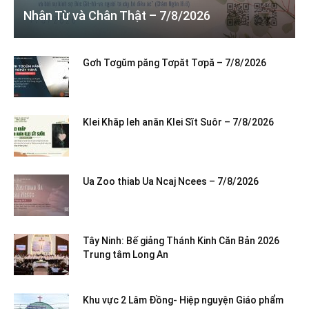
Nhân Từ và Chân Thật – 7/8/2026
Gơh Tơgŭm păng Tơpăt Tơpă – 7/8/2026
Klei Khăp leh anăn Klei Sĭt Suôr – 7/8/2026
Ua Zoo thiab Ua Ncaj Ncees – 7/8/2026
Tây Ninh: Bế giảng Thánh Kinh Căn Bản 2026
Trung tâm Long An
Khu vực 2 Lâm Đồng- Hiệp nguyện Giáo phẩm