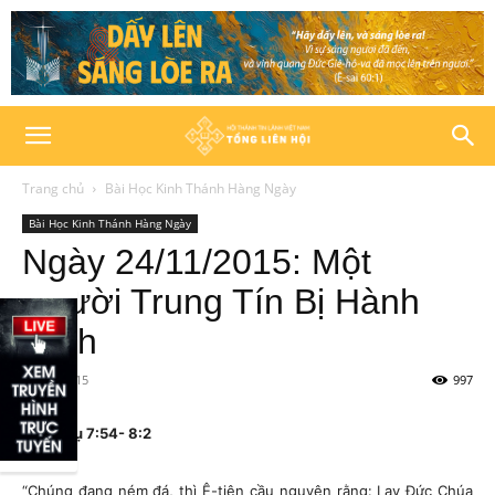
Trang chủ
Bài Học Kinh Thánh Hàng Ngày
Bài Học Kinh Thánh Hàng Ngày
Ngày 24/11/2015: Một
Người Trung Tín Bị Hành
Hình
24/11/2015
997
Công Vụ 7:54- 8:2
“Chúng đang ném đá, thì Ê-tiên cầu nguyện rằng: Lạy Đức Chúa