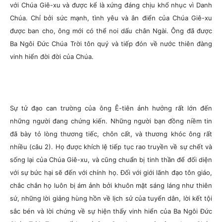
với Chúa Giê-xu và được kể là xứng đáng chịu khổ nhục vì Danh
Chúa. Chỉ bởi sức mạnh, tình yêu và ân điển của Chúa Giê-xu
được ban cho, ông mới có thể noi dấu chân Ngài. Ông đã được
Ba Ngôi Đức Chúa Trời tôn quý và tiếp đón về nước thiên đàng
vinh hiển đời đời của Chúa.
Sự tử đạo can trường của ông Ê-tiên ảnh hưởng rất lớn đến
những người đang chứng kiến. Những người bạn đồng niềm tin
đã bày tỏ lòng thương tiếc, chôn cất, và thương khóc ông rất
nhiều (câu 2). Họ được khích lệ tiếp tục rao truyền về sự chết và
sống lại của Chúa Giê-xu, và cũng chuẩn bị tinh thần để đối diện
với sự bức hại sẽ đến với chính họ. Đối với giới lãnh đạo tôn giáo,
chắc chắn họ luôn bị ám ảnh bởi khuôn mặt sáng láng như thiên
sứ, những lời giảng hùng hồn về lịch sử của tuyển dân, lời kết tội
sắc bén và lời chứng về sự hiện thấy vinh hiển của Ba Ngôi Đức