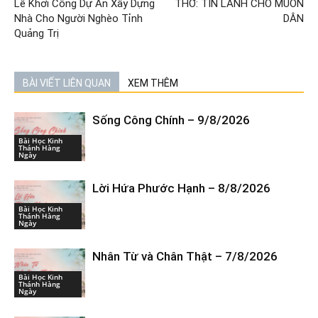
Lễ Khởi Công Dự Án Xây Dựng
THƠ: TIN LÀNH CHO MUÔN
Nhà Cho Người Nghèo Tỉnh
DÂN
Quảng Trị
BÀI VIẾT LIÊN QUAN
XEM THÊM
Sống Công Chính – 9/8/2026
Bài Học Kinh
Thánh Hàng
Ngày
Lời Hứa Phước Hạnh – 8/8/2026
Bài Học Kinh
Thánh Hàng
Ngày
Nhân Từ và Chân Thật – 7/8/2026
Bài Học Kinh
Thánh Hàng
Ngày