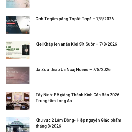
Gơh Tơgŭm păng Tơpăt Tơpă – 7/8/2026
Klei Khăp leh anăn Klei Sĭt Suôr – 7/8/2026
Ua Zoo thiab Ua Ncaj Ncees – 7/8/2026
Tây Ninh: Bế giảng Thánh Kinh Căn Bản 2026
Trung tâm Long An
Khu vực 2 Lâm Đồng- Hiệp nguyện Giáo phẩm
tháng 8/2026