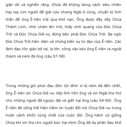
giận dữ và nghiến răng. Chúa đã không dùng cách siêu nhiên
hay tay con người để giải cứu nhưng Ngài ở cùng, chuẩn bị tinh
thần để ông Ê-tiên trải qua khổ nạn. Ông được đầy dẫy Chúa
Thánh Linh, nhìn chăm lên trời, thấy vinh quang của Đức Chúa
Trời và Đức Chúa Giê-xu đứng bên phải Đức Chúa Trời. Ba ngôi
Đức Chúa Trời hiện diện và chứng kiến sự tử đạo của Ê-tiên. Các
lãnh đạo tôn giáo bịt tai, la lớn, xông vào kéo ông Ê-tiên ra ngoài
thành và ném đá ông (câu 57-58).
Trong những giờ phút đau đớn tột đỉnh vì bị ném đá đến chết,
ông Ê-tiên xin Chúa Giê-xu tiếp linh hồn ông và xin Ngài tha thứ
cho những người đã ngược đãi và giết hại ông (câu 59-60). Ông
Ê-tiên đã sống thể hiện niềm tin tuyệt đối nơi Chúa Giê-xu trong
hoàn cảnh khốn cùng nhất của cuộc đời. Ông hành xử giống
Chúa khi xin tha cho người bức hại mình.Ông đã dự phần đau khổ