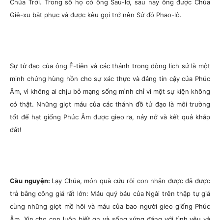
Chúa Trời. Trong số họ có ông Sau-lơ, sau này ông được Chúa
Giê-xu bắt phục và được kêu gọi trở nên Sứ đồ Phao-lô.
Sự tử đạo của ông Ê-tiên và các thánh trong dòng lịch sử là một
minh chứng hùng hồn cho sự xác thực và đáng tin cậy của Phúc
Âm, vì không ai chịu bỏ mạng sống mình chỉ vì một sự kiện không
có thật. Những giọt máu của các thánh đồ tử đạo là môi trường
tốt để hạt giống Phúc Âm được gieo ra, nảy nở và kết quả khắp
đất!
Cầu nguyện:
Lạy Chúa, món quà cứu rỗi con nhận được đã được
trả bằng công giá rất lớn: Máu quý báu của Ngài trên thập tự giá
cùng những giọt mồ hôi và máu của bao người gieo giống Phúc
Âm. Xin cho con luôn biết ơn và sống xứng đáng với tình yêu và