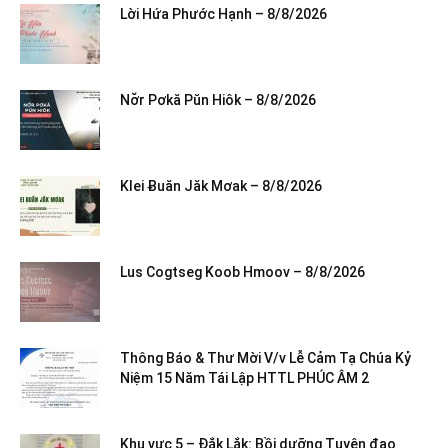
Lời Hứa Phước Hạnh – 8/8/2026
Nơ̆r Pơkă Pŭn Hiôk – 8/8/2026
Klei Ƀuăn Jăk Mơak – 8/8/2026
Lus Cogtseg Koob Hmoov – 8/8/2026
Thông Báo & Thư Mời V/v Lễ Cảm Tạ Chúa Kỷ
Niệm 15 Năm Tái Lập HTTL PHÚC ÂM 2
Khu vực 5 – Đắk Lắk: Bồi dưỡng Tuyên đạo