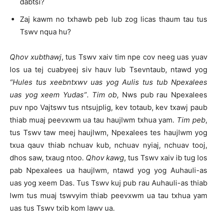
dabtsi?
Zaj kawm no txhawb peb lub zog licas thaum tau tus
Tswv nqua hu?
Qhov xubthawj
, tus Tswv xaiv tim npe cov neeg uas yuav
los ua tej cuabyeej siv hauv lub Tsevntaub, ntawd yog
“Hules tus xeebntxwv uas yog Aulis tus tub Npexalees
uas yog xeem Yudas”
.
Tim ob
, Nws pub rau Npexalees
puv npo Vajtswv tus ntsujplig, kev totaub, kev txawj paub
thiab muaj peevxwm ua tau haujlwm txhua yam.
Tim peb
,
tus Tswv taw meej haujlwm, Npexalees tes haujlwm yog
txua qauv thiab nchuav kub, nchuav nyiaj, nchuav tooj,
dhos saw, txaug ntoo.
Qhov kawg
, tus Tswv xaiv ib tug los
pab Npexalees ua haujlwm, ntawd yog yog Auhauli-as
uas yog xeem Das. Tus Tswv kuj pub rau Auhauli-as thiab
lwm tus muaj tswvyim thiab peevxwm ua tau txhua yam
uas tus Tswv txib kom lawv ua.