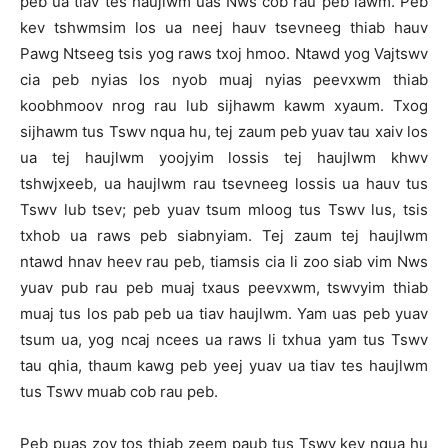
peb ua tiav tes haujlwm uas Nws cob rau peb lawm. Peb
kev tshwmsim los ua neej hauv tsevneeg thiab hauv
Pawg Ntseeg tsis yog raws txoj hmoo. Ntawd yog Vajtswv
cia peb nyias los nyob muaj nyias peevxwm thiab
koobhmoov nrog rau lub sijhawm kawm xyaum. Txog
sijhawm tus Tswv nqua hu, tej zaum peb yuav tau xaiv los
ua tej haujlwm yoojyim lossis tej haujlwm khwv
tshwjxeeb, ua haujlwm rau tsevneeg lossis ua hauv tus
Tswv lub tsev; peb yuav tsum mloog tus Tswv lus, tsis
txhob ua raws peb siabnyiam. Tej zaum tej haujlwm
ntawd hnav heev rau peb, tiamsis cia li zoo siab vim Nws
yuav pub rau peb muaj txaus peevxwm, tswvyim thiab
muaj tus los pab peb ua tiav haujlwm. Yam uas peb yuav
tsum ua, yog ncaj ncees ua raws li txhua yam tus Tswv
tau qhia, thaum kawg peb yeej yuav ua tiav tes haujlwm
tus Tswv muab cob rau peb.
Peb puas zov tos thiab zeem paub tus Tswv kev nqua hu