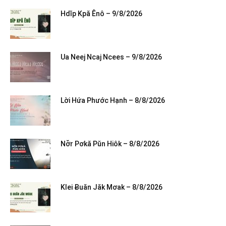
Hdĭp Kpă Ênô – 9/8/2026
Ua Neej Ncaj Ncees – 9/8/2026
Lời Hứa Phước Hạnh – 8/8/2026
Nơ̆r Pơkă Pŭn Hiôk – 8/8/2026
Klei Ƀuăn Jăk Mơak – 8/8/2026