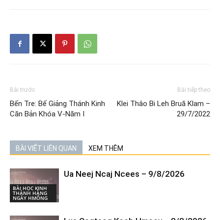
Bài trước
Bài tiếp theo
Bến Tre: Bế Giảng Thánh Kinh
Klei Thâo Bi Leh Bruă Klam –
Căn Bản Khóa V-Năm I
29/7/2022
BÀI VIẾT LIÊN QUAN
XEM THÊM
Ua Neej Ncaj Ncees – 9/8/2026
BÀI HỌC KINH
THÁNH HÀNG
NGÀY HMÔNG