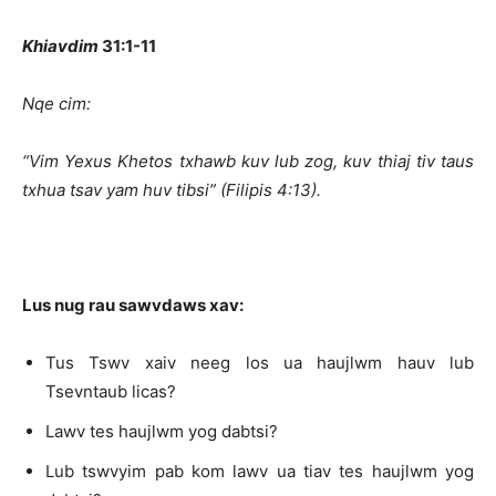
Khiavdim
31:1-11
Nqe cim:
“Vim Yexus Khetos txhawb kuv lub zog, kuv thiaj tiv taus
txhua tsav yam huv tibsi” (Filipis 4:13).
Lus nug rau sawvdaws xav:
Tus Tswv xaiv neeg los ua haujlwm hauv lub
Tsevntaub licas?
Lawv tes haujlwm yog dabtsi?
Lub tswvyim pab kom lawv ua tiav tes haujlwm yog