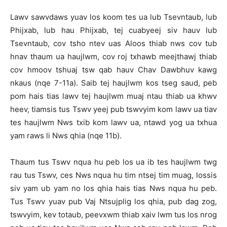
Lawv sawvdaws yuav los koom tes ua lub Tsevntaub, lub
Phijxab, lub hau Phijxab, tej cuabyeej siv hauv lub
Tsevntaub, cov tsho ntev uas Aloos thiab nws cov tub
hnav thaum ua haujlwm, cov roj txhawb meejthawj thiab
cov hmoov tshuaj tsw qab hauv Chav Dawbhuv kawg
nkaus (nqe 7-11a). Saib tej haujlwm kos tseg saud, peb
pom hais tias lawv tej haujlwm muaj ntau thiab ua khwv
heev, tiamsis tus Tswv yeej pub tswvyim kom lawv ua tiav
tes haujlwm Nws txib kom lawv ua, ntawd yog ua txhua
yam raws li Nws qhia (nqe 11b).
Thaum tus Tswv nqua hu peb los ua ib tes haujlwm twg
rau tus Tswv, ces Nws nqua hu tim ntsej tim muag, lossis
siv yam ub yam no los qhia hais tias Nws nqua hu peb.
Tus Tswv yuav pub Vaj Ntsujplig los qhia, pub dag zog,
tswvyim, kev totaub, peevxwm thiab xaiv lwm tus los nrog