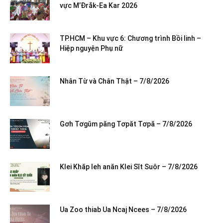
vực M’Đrắk-Ea Kar 2026
TP.HCM – Khu vực 6: Chương trình Bồi linh –
Hiệp nguyện Phụ nữ
Nhân Từ và Chân Thật – 7/8/2026
Gơh Tơgŭm păng Tơpăt Tơpă – 7/8/2026
Klei Khăp leh anăn Klei Sĭt Suôr – 7/8/2026
Ua Zoo thiab Ua Ncaj Ncees – 7/8/2026