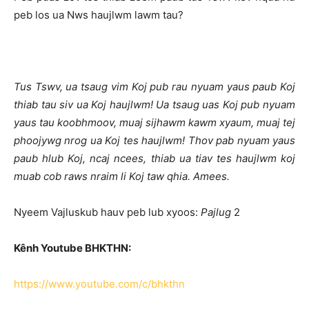
peb los ua Nws haujlwm lawm tau?
Tus Tswv, ua tsaug vim Koj pub rau nyuam yaus paub Koj
thiab tau siv ua Koj haujlwm! Ua tsaug uas Koj pub nyuam
yaus tau koobhmoov, muaj sijhawm kawm xyaum, muaj tej
phoojywg nrog ua Koj tes haujlwm! Thov pab nyuam yaus
paub hlub Koj, ncaj ncees, thiab ua tiav tes haujlwm koj
muab cob raws nraim li Koj taw qhia. Amees.
Nyeem Vajluskub hauv peb lub xyoos:
Pajlug
2
Kênh Youtube BHKTHN:
https://www.youtube.com/c/bhkthn