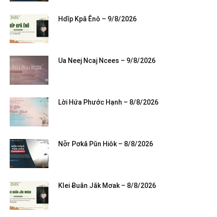
Hdĭp Kpă Ênô – 9/8/2026
Ua Neej Ncaj Ncees – 9/8/2026
Lời Hứa Phước Hạnh – 8/8/2026
Nơ̆r Pơkă Pŭn Hiôk – 8/8/2026
Klei Ƀuăn Jăk Mơak – 8/8/2026