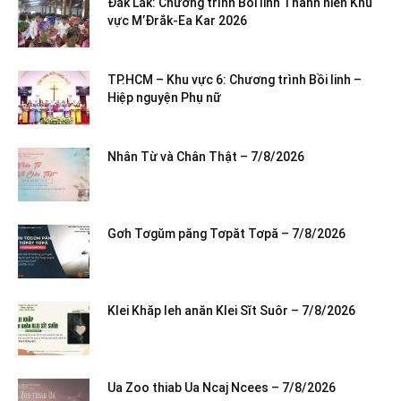
Đắk Lắk: Chương trình Bồi linh Thanh niên Khu
vực M’Đrắk-Ea Kar 2026
TP.HCM – Khu vực 6: Chương trình Bồi linh –
Hiệp nguyện Phụ nữ
Nhân Từ và Chân Thật – 7/8/2026
Gơh Tơgŭm păng Tơpăt Tơpă – 7/8/2026
Klei Khăp leh anăn Klei Sĭt Suôr – 7/8/2026
Ua Zoo thiab Ua Ncaj Ncees – 7/8/2026