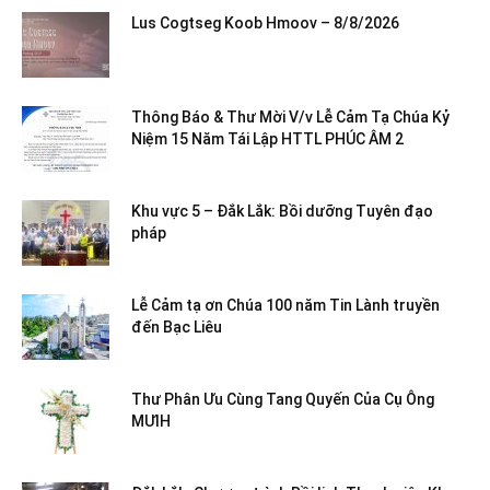
Lus Cogtseg Koob Hmoov – 8/8/2026
Thông Báo & Thư Mời V/v Lễ Cảm Tạ Chúa Kỷ
Niệm 15 Năm Tái Lập HTTL PHÚC ÂM 2
Khu vực 5 – Đắk Lắk: Bồi dưỡng Tuyên đạo
pháp
Lễ Cảm tạ ơn Chúa 100 năm Tin Lành truyền
đến Bạc Liêu
Thư Phân Ưu Cùng Tang Quyến Của Cụ Ông
MƯIH