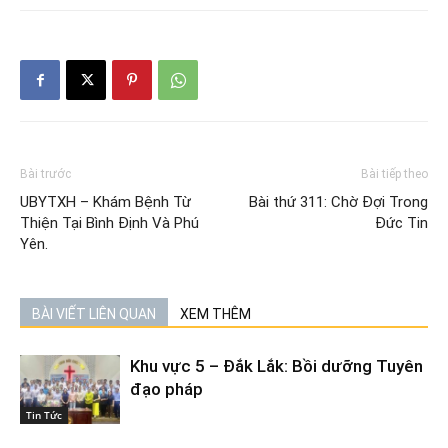
Bài trước
Bài tiếp theo
UBYTXH – Khám Bệnh Từ
Bài thứ 311: Chờ Đợi Trong
Thiện Tại Bình Định Và Phú
Đức Tin
Yên.
BÀI VIẾT LIÊN QUAN
XEM THÊM
Khu vực 5 – Đắk Lắk: Bồi dưỡng Tuyên
đạo pháp
Tin Tức