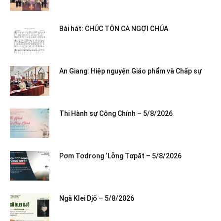
Bài hát: CHÚC TÔN CA NGỢI CHÚA
An Giang: Hiệp nguyện Giáo phẩm và Chấp sự
Thi Hành sự Công Chính – 5/8/2026
Pơm Tơdrong ‘Lơ̆ng Tơpăt – 5/8/2026
Ngă Klei Djŏ – 5/8/2026