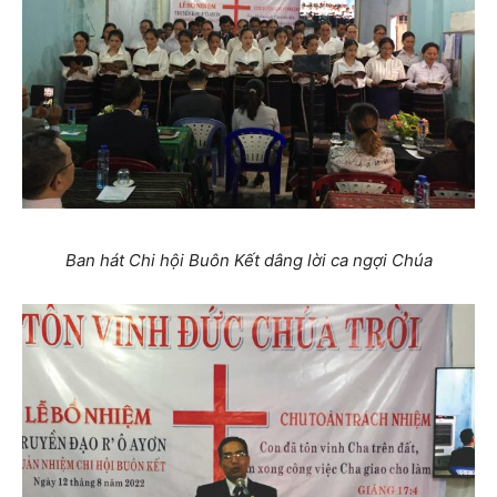
Ban hát Chi hội Buôn Kết dâng lời ca ngợi Chúa