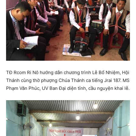
TĐ Rcom Ri Nô hướng dẫn chương trình Lễ Bổ Nhiệm, Hội
Thánh cùng thờ phượng Chúa Thánh ca tiếng Jrai 187. MS
Phạm Văn Phúc, UV Ban Đại diện tỉnh, cầu nguyện khai lễ.