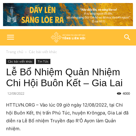
Trang chủ
Các bài viết khác
Các bài viết khác
Tin Tức
Lễ Bổ Nhiệm Quản Nhiệm
Chi Hội Buôn Kết – Gia Lai
12/08/2022
4000
HTTLVN.ORG – Vào lúc 09 giờ ngày 12/08/2022, tại Chi
hội Buôn Kết, thị trấn Phú Túc, huyện Krôngpa, Gia Lai đã
diễn ra Lễ Bổ nhiệm Truyền đạo R’Ô Ayơn làm Quản
nhiệm.