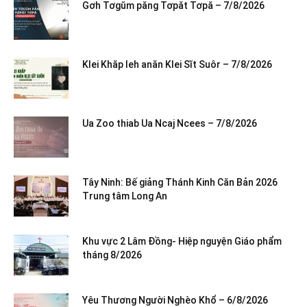
Gơh Tơgŭm păng Tơpăt Tơpă – 7/8/2026
Klei Khăp leh anăn Klei Sĭt Suôr – 7/8/2026
Ua Zoo thiab Ua Ncaj Ncees – 7/8/2026
Tây Ninh: Bế giảng Thánh Kinh Căn Bản 2026
Trung tâm Long An
Khu vực 2 Lâm Đồng- Hiệp nguyện Giáo phẩm
tháng 8/2026
Yêu Thương Người Nghèo Khổ – 6/8/2026