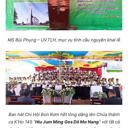
MS Bùi Phụng – UV.TLH, mục vụ tỉnh cầu nguyện khai lễ
Ban hát Chi Hội Bon Rơm hết lòng dâng lên Chúa thánh
ca K’Ho 145 “
Hiu Jum Ming Gơs Dô Mơ Nang
” với tất cả