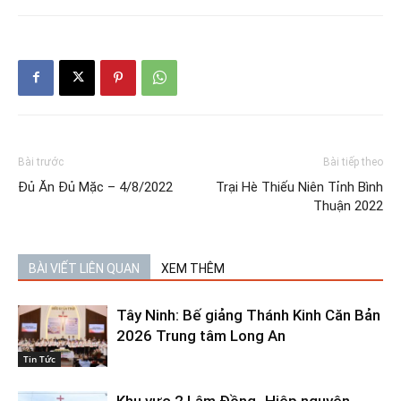
Bài trước
Bài tiếp theo
Đủ Ăn Đủ Mặc – 4/8/2022
Trại Hè Thiếu Niên Tỉnh Bình
Thuận 2022
BÀI VIẾT LIÊN QUAN
XEM THÊM
Tây Ninh: Bế giảng Thánh Kinh Căn Bản
2026 Trung tâm Long An
Tin Tức
Khu vực 2 Lâm Đồng- Hiệp nguyện