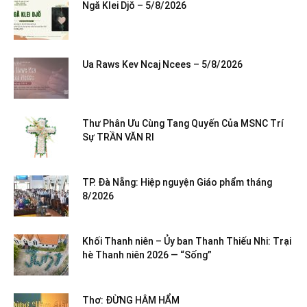
Ngă Klei Djŏ – 5/8/2026
Ua Raws Kev Ncaj Ncees – 5/8/2026
Thư Phân Ưu Cùng Tang Quyến Của MSNC Trí
Sự TRẦN VĂN RI
TP. Đà Nẵng: Hiệp nguyện Giáo phẩm tháng
8/2026
Khối Thanh niên – Ủy ban Thanh Thiếu Nhi: Trại
hè Thanh niên 2026 — “Sống”
Thơ: ĐỪNG HÂM HẨM