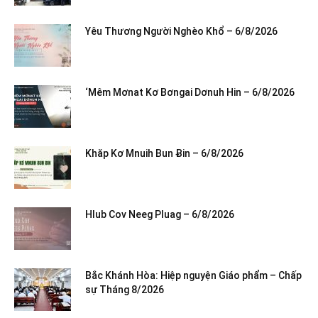
Yêu Thương Người Nghèo Khổ – 6/8/2026
‘Mêm Mơnat Kơ Bơngai Dơnuh Hin – 6/8/2026
Khăp Kơ Mnuih Bun Ƀin – 6/8/2026
Hlub Cov Neeg Pluag – 6/8/2026
Bắc Khánh Hòa: Hiệp nguyện Giáo phẩm – Chấp
sự Tháng 8/2026