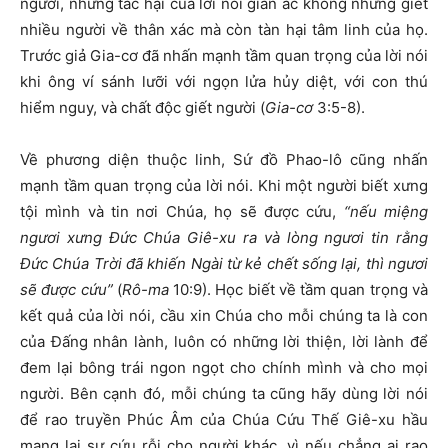
người, nhưng tác hại của lời nói gian ác không những giết
nhiều người về thân xác mà còn tàn hại tâm linh của họ.
Trước giả Gia-cơ đã nhấn mạnh tầm quan trọng của lời nói
khi ông ví sánh lưỡi với ngọn lửa hủy diệt, với con thú
hiểm nguy, và chất độc giết người (
Gia-cơ
3:5-8).
Về phương diện thuộc linh, Sứ đồ Phao-lô cũng nhấn
mạnh tầm quan trọng của lời nói. Khi một người biết xưng
tội mình và tin nơi Chúa, họ sẽ được cứu,
“nếu miệng
ngươi xưng Đức Chúa Giê-xu ra và lòng ngươi tin rằng
Đức Chúa Trời đã khiến Ngài từ kẻ chết sống lại, thì ngươi
sẽ được cứu”
(
Rô-ma
10:9). Học biết về tầm quan trọng và
kết quả của lời nói, cầu xin Chúa cho mỗi chúng ta là con
của Đấng nhân lành, luôn có những lời thiện, lời lành để
đem lại bông trái ngon ngọt cho chính mình và cho mọi
người. Bên cạnh đó, mỗi chúng ta cũng hãy dùng lời nói
để rao truyền Phúc Âm của Chúa Cứu Thế Giê-xu hầu
mang lại sự cứu rỗi cho người khác, vì nếu chẳng ai rao