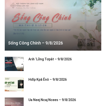
Sống Công Chính – 9/8/2026
Arih ‘Lơ̆ng Tơpăt – 9/8/2026
Hdĭp Kpă Ênô – 9/8/2026
Ua Neej Ncaj Ncees – 9/8/2026