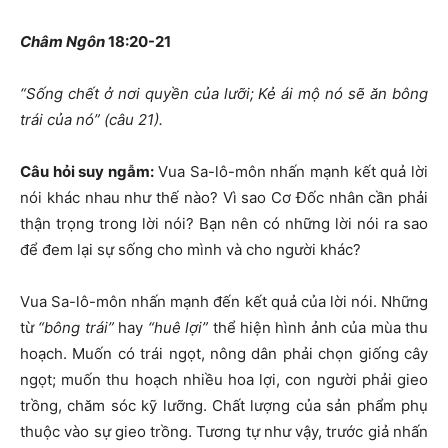
Châm Ngôn
18:20-21
“
Sống chết ở nơi quyền của lưỡi; Kẻ ái mộ nó sẽ ăn bông
trái của nó” (
câu 21).
Câu hỏi suy ngẫm:
Vua Sa-lô-môn nhấn mạnh kết quả lời
nói khác nhau như thế nào? Vì sao Cơ Đốc nhân cần phải
thận trọng trong lời nói? Bạn nên có những lời nói ra sao
để đem lại sự sống cho mình và cho người khác?
Vua Sa-lô-môn nhấn mạnh đến kết quả của lời nói. Những
từ
“
bông trái
”
hay
“
huê lợi
”
thể hiện hình ảnh của mùa thu
hoạch. Muốn có trái ngọt, nông dân phải chọn giống cây
ngọt; muốn thu hoạch nhiều hoa lợi, con người phải gieo
trồng, chăm sóc kỹ lưỡng. Chất lượng của sản phẩm phụ
thuộc vào sự gieo trồng. Tương tự như vậy, trước giả nhấn