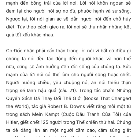
mạnh đến bông trái của lời nói. Lời nói khôn ngoan sẽ
đem lại cho người nói sự no đủ, phước hạnh và sự sống.
Ngược lại, lời nói gian ác sẽ dẫn người nói đến chỗ hủy
diệt. Tùy theo cách gieo ra, lời nói sẽ thu nhận những kết
quả tốt xấu khác nhau.
Cơ Đốc nhân phải cẩn thận trong lời nói vì bất cứ điều gì
chúng ta nói đều tác động đến người khác, và hơn thế
nữa, cũng sẽ ảnh hưởng đến đời sống của chúng ta. Sức
mạnh của lời nói có thể làm cho người sống hoặc chết.
Người nuông chiều, yêu chuộng nó, ăn nói thiếu thận
trọng sẽ lãnh hậu quả (câu 21). Trong tác phẩm Những
Quyển Sách Đã Thay Đổi Thế Giới (Books That Changed
the World), tác giả Robert B. Downs viết rằng mỗi một từ
trong sách Mein Kampt (Cuộc Đấu Tranh Của Tôi) của
Hitler, giết chết 125 người trong Thế chiến thứ hai. Chúng
ta dễ dàng lên án một người cầm dao, cầm súng giết