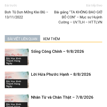
Bài trước
Bài tiếp theo
Boh Tŭ Dưn Mơ̆ng Klei Blŭ –
Bài giảng “TA KHÔNG BAO GIỜ
13/11/2022
BỎ CON” – Mục sư Huỳnh
Cường – UV.TLH – HTTLVN
BÀI VIẾT LIÊN QUAN
XEM THÊM
Sống Công Chính – 9/8/2026
Bài Học Kinh
Thánh Hàng
Ngày
Lời Hứa Phước Hạnh – 8/8/2026
Bài Học Kinh
Thánh Hàng
Ngày
Nhân Từ và Chân Thật – 7/8/2026
Bài Học Kinh
Thánh Hàng