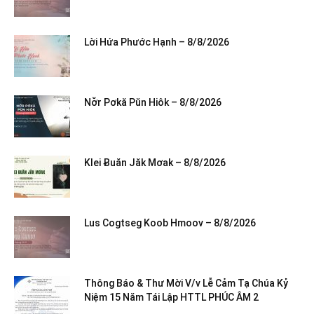
Lời Hứa Phước Hạnh – 8/8/2026
Nơ̆r Pơkă Pŭn Hiôk – 8/8/2026
Klei Ƀuăn Jăk Mơak – 8/8/2026
Lus Cogtseg Koob Hmoov – 8/8/2026
Thông Báo & Thư Mời V/v Lễ Cảm Tạ Chúa Kỷ
Niệm 15 Năm Tái Lập HTTL PHÚC ÂM 2