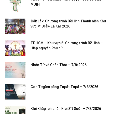
MƯIH
Đắk Lắk: Chương trình Bồi linh Thanh niên Khu
vực M’Đrắk-Ea Kar 2026
TP.HCM – Khu vực 6: Chương trình Bồi linh –
Hiệp nguyện Phụ nữ
Nhân Từ và Chân Thật – 7/8/2026
Gơh Tơgŭm păng Tơpăt Tơpă – 7/8/2026
Klei Khăp leh anăn Klei Sĭt Suôr – 7/8/2026