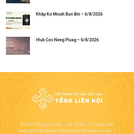
Khăp Kơ Mnuih Bun Ƀin – 6/8/2026
Hlub Cov Neeg Pluag – 6/8/2026
©2026 Tổng Liên Hội - Hội Thánh Tin Lành Việt
Nam giữ bản quyền nội dung trên website này |