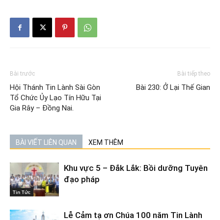
Bài trước
Bài tiếp theo
Hội Thánh Tin Lành Sài Gòn
Bài 230: Ở Lại Thế Gian
Tổ Chức Ủy Lạo Tín Hữu Tại
Gia Rây – Đồng Nai.
BÀI VIẾT LIÊN QUAN
XEM THÊM
Khu vực 5 – Đắk Lắk: Bồi dưỡng Tuyên
đạo pháp
Tin Tức
Lễ Cảm tạ ơn Chúa 100 năm Tin Lành