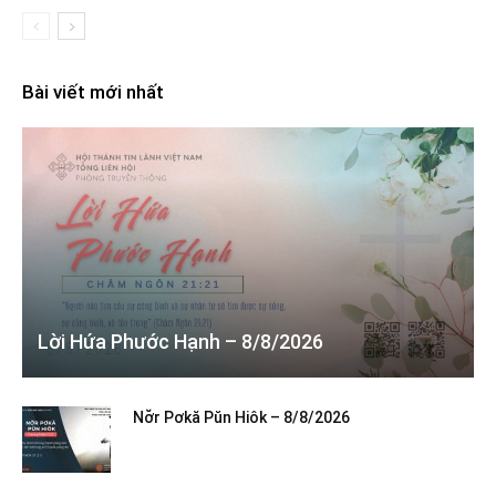
Bài viết mới nhất
Lời Hứa Phước Hạnh – 8/8/2026
Nơ̆r Pơkă Pŭn Hiôk – 8/8/2026