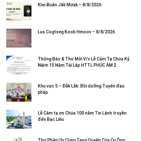
Klei Ƀuăn Jăk Mơak – 8/8/2026
Lus Cogtseg Koob Hmoov – 8/8/2026
Thông Báo & Thư Mời V/v Lễ Cảm Tạ Chúa Kỷ
Niệm 15 Năm Tái Lập HTTL PHÚC ÂM 2
Khu vực 5 – Đắk Lắk: Bồi dưỡng Tuyên đạo
pháp
Lễ Cảm tạ ơn Chúa 100 năm Tin Lành truyền
đến Bạc Liêu
Thư Phân Ưu Cùng Tang Quyến Của Cụ Ông