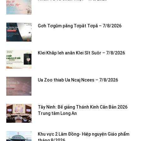
Gơh Tơgŭm păng Tơpăt Tơpă – 7/8/2026
Klei Khăp leh anăn Klei Sĭt Suôr – 7/8/2026
Ua Zoo thiab Ua Ncaj Ncees – 7/8/2026
Tây Ninh: Bế giảng Thánh Kinh Căn Bản 2026
Trung tâm Long An
Khu vực 2 Lâm Đồng- Hiệp nguyện Giáo phẩm
tháng 8/2026